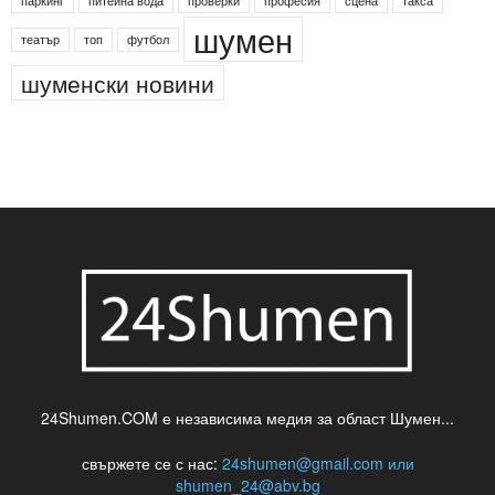
паркинг
питейна вода
проверки
професия
сцена
такса
шумен
театър
топ
футбол
шуменски новини
24Shumen.COM е независима медия за област Шумен...
свържете се с нас:
24shumen@gmail.com или
shumen_24@abv.bg