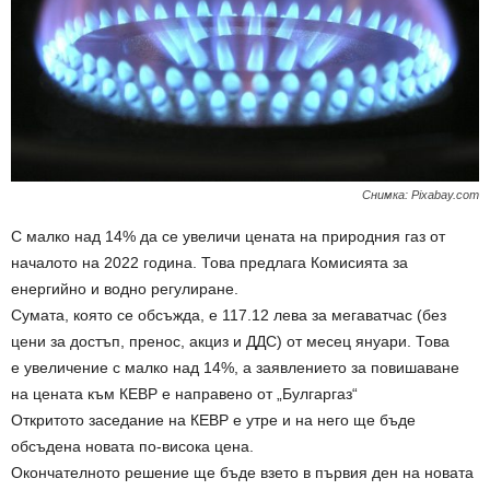
Снимка: Pixabay.com
С малко над 14% да се увеличи цената на природния газ от
началото на 2022 година. Това предлага Комисията за
енергийно и водно регулиране.
Сумата, която се обсъжда, е 117.12 лева за мегаватчас (без
цени за достъп, пренос, акциз и ДДС) от месец януари. Това
е увеличение с малко над 14%, а заявлението за повишаване
на цената към КЕВР е направено от „Булгаргаз“
Откритото заседание на КЕВР е утре и на него ще бъде
обсъдена новата по-висока цена.
Окончателното решение ще бъде взето в първия ден на новата