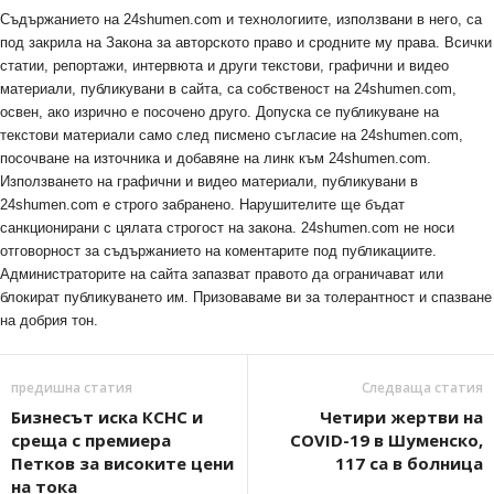
Съдържанието на 24shumen.com и технологиите, използвани в него, са
под закрила на Закона за авторското право и сродните му права. Всички
статии, репортажи, интервюта и други текстови, графични и видео
материали, публикувани в сайта, са собственост на 24shumen.com,
освен, ако изрично е посочено друго. Допуска се публикуване на
текстови материали само след писмено съгласие на 24shumen.com,
посочване на източника и добавяне на линк към 24shumen.com.
Използването на графични и видео материали, публикувани в
24shumen.com е строго забранено. Нарушителите ще бъдат
санкционирани с цялата строгост на закона. 24shumen.com не носи
отговорност за съдържанието на коментарите под публикациите.
Администраторите на сайта запазват правото да ограничават или
блокират публикуването им. Призоваваме ви за толерантност и спазване
на добрия тон.
предишна статия
Следваща статия
Бизнесът иска КСНС и
Четири жертви на
среща с премиера
COVID-19 в Шуменско,
Петков за високите цени
117 са в болница
на тока