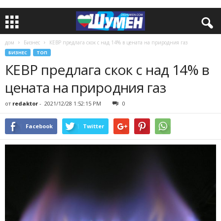
дом
Бизнес
КЕВР предлага скок с над 14% в цената на природния газ
БИЗНЕС
ТОП
КЕВР предлага скок с над 14% в
цената на природния газ
от
redaktor
-
2021/12/28 1:52:15 PM
0
Facebook
Twitter