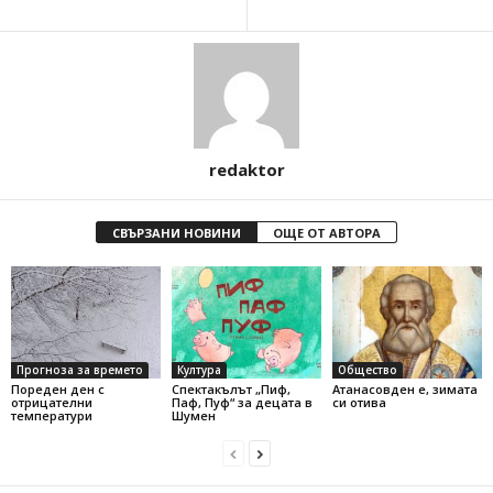
redaktor
СВЪРЗАНИ НОВИНИ
ОЩЕ ОТ АВТОРА
Прогноза за времето
Култура
Общество
Пореден ден с
Спектакълът „Пиф,
Атанасовден е, зимата
отрицателни
Паф, Пуф“ за децата в
си отива
температури
Шумен