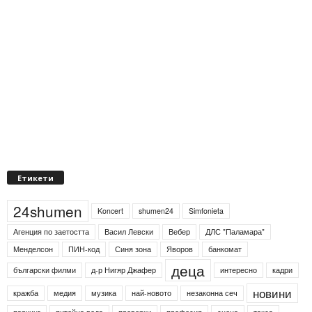
Етикети
24shumen
Koncert
shumen24
Simfonieta
Агенция по заетостта
Васил Левски
Вебер
ДЛС "Паламара"
Менделсон
ПИН-код
Синя зона
Яворов
банкомат
деца
български филми
д-р Нигяр Джафер
интересно
кадри
новини
кражба
медия
музика
най-новото
незаконна сеч