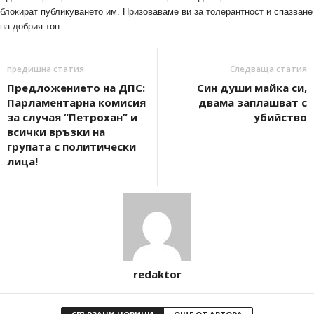
блокират публикуването им. Призоваваме ви за толерантност и спазване
на добрия тон.
предишна статия
Следваща статия
Предложението на ДПС:
Син души майка си,
Парламентарна комисия
двама заплашват с
за случая “Петрохан” и
убийство
всички връзки на
групата с политически
лица!
redaktor