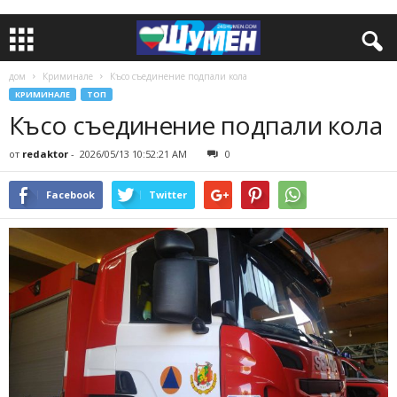
дом
Криминале
Късо съединение подпали кола
КРИМИНАЛЕ
ТОП
Късо съединение подпали кола
от
redaktor
-
2026/05/13 10:52:21 AM
0
Facebook
Twitter