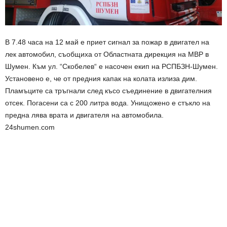
В 7.48 часа на 12 май е приет сигнал за пожар в двигател на
лек автомобил, съобщиха от Областната дирекция на МВР в
Шумен. Към ул. “Скобелев“ е насочен екип на РСПБЗН-Шумен.
Установено е, че от предния капак на колата излиза дим.
Пламъците са тръгнали след късо съединение в двигателния
отсек. Погасени са с 200 литра вода. Унищожено е стъкло на
предна лява врата и двигателя на автомобила.
24shumen.com