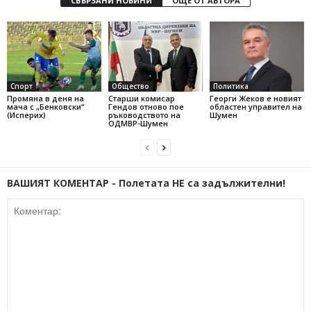
СВЪРЗАНИ НОВИНИ
ОЩЕ ОТ АВТОРА
Спорт
Общество
Политика
Промяна в деня на
Старши комисар
Георги Жеков е новият
мача с „Бенковски“
Гендов отново пое
областен управител на
(Исперих)
ръководството на
Шумен
ОДМВР-Шумен
ВАШИЯТ КОМЕНТАР - Полетата НЕ са задължителни!