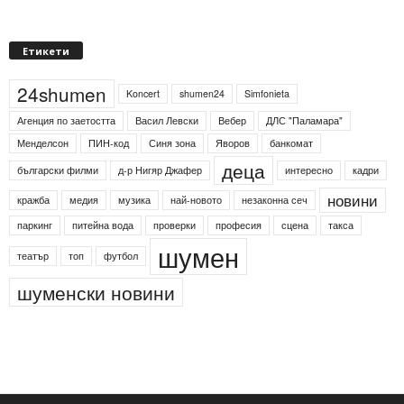
Етикети
24shumen
Koncert
shumen24
Simfonieta
Агенция по заетостта
Васил Левски
Вебер
ДЛС "Паламара"
Менделсон
ПИН-код
Синя зона
Яворов
банкомат
деца
български филми
д-р Нигяр Джафер
интересно
кадри
новини
кражба
медия
музика
най-новото
незаконна сеч
паркинг
питейна вода
проверки
професия
сцена
такса
шумен
театър
топ
футбол
шуменски новини