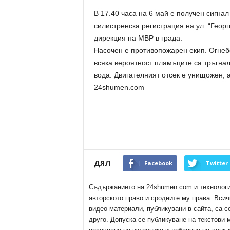
В 17.40 часа на 6 май е получен сигнал
силистренска регистрация на ул. “Геор
дирекция на МВР в града.
Насочен е противопожарен екип. Огнебо
всяка вероятност пламъците са тръгнал
вода. Двигателният отсек е унищожен, 
24shumen.com
ДЯЛ
Facebook
Twitter
Съдържанието на 24shumen.com и технологиит
авторското право и сродните му права. Всич
видео материали, публикувани в сайта, са с
друго. Допуска се публикуване на текстови