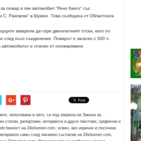
 за пожар в лек автомобил “Рено Канго“ със
ги С. Раковски“ в Шумен. Това съобщиха от Областната
рците заварили да гори двигателният отсек, като по
и след късо съединение. Пожарът е загасен с 500 л.
а автомобилът е спасен от опожаряване.
е, използвани в него, са под закрила на Закона за
ки статии, репортажи, интервюта и други текстови, графични и
обственост на 24shumen.com, освен, ако изрично е посочено
 материали само след писмено съгласие на 24shumen.com,