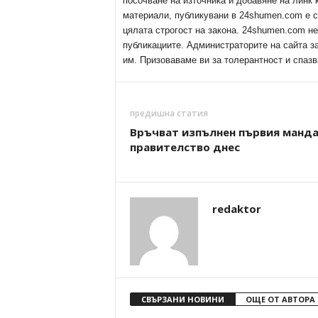
посочване на източника и добавяне на линк
материали, публикувани в 24shumen.com е с
цялата строгост на закона. 24shumen.com н
публикациите. Администраторите на сайта з
им. Призоваваме ви за толерантност и спазв
предишна статия
Връчват изпълнен първия манда
правителство днес
redaktor
СВЪРЗАНИ НОВИНИ
ОЩЕ ОТ АВТОРА