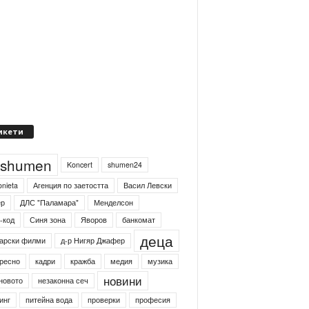
икети
4shumen
Koncert
shumen24
onieta
Агенция по заетостта
Васил Левски
ер
ДЛС "Паламара"
Менделсон
-код
Синя зона
Яворов
банкомат
деца
арски филми
д-р Нигяр Джафер
ресно
кадри
кражба
медия
музика
новини
новото
незаконна сеч
инг
питейна вода
проверки
професия