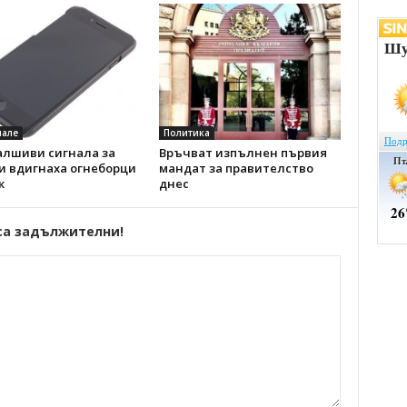
але
Политика
алшиви сигнала за
Връчват изпълнен първия
и вдигнаха огнеборци
мандат за правителство
к
днес
са задължителни!