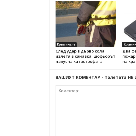
Криминале
Кримин
След удар в дърво кола
Два ф
излетя в канавка, шофьорът
пожар
напусна катастрофата
на кра
ВАШИЯТ КОМЕНТАР - Полетата НЕ 