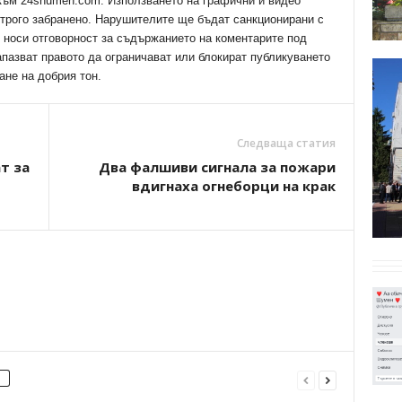
 към 24shumen.com. Използването на графични и видео
трого забранено. Нарушителите ще бъдат санкционирани с
е носи отговорност за съдържанието на коментарите под
апазват правото да ограничават или блокират публикуването
ане на добрия тон.
Следваща статия
т за
Два фалшиви сигнала за пожари
вдигнаха огнеборци на крак