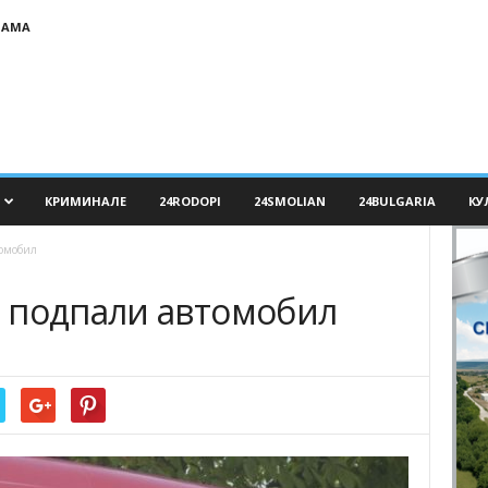
ЛАМА
КРИМИНАЛЕ
24RODOPI
24SMOLIAN
24BULGARIA
КУ
омобил
 подпали автомобил