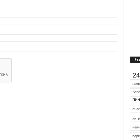
Ет
2
Simf
Веб
ПИН
бълг
инте
най-
парк