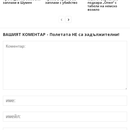
заплахи в Шумен
заплахи с убийство
подкара „Опел“ с
табели на немско
возило
ВАШИЯТ КОМЕНТАР - Полетата НЕ са задължителни!