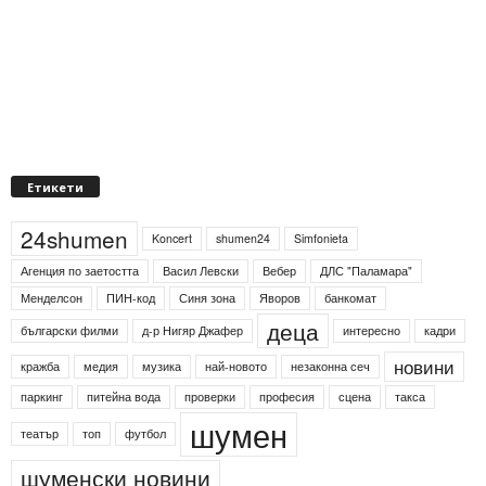
Етикети
24shumen
Koncert
shumen24
Simfonieta
Агенция по заетостта
Васил Левски
Вебер
ДЛС "Паламара"
Менделсон
ПИН-код
Синя зона
Яворов
банкомат
деца
български филми
д-р Нигяр Джафер
интересно
кадри
новини
кражба
медия
музика
най-новото
незаконна сеч
паркинг
питейна вода
проверки
професия
сцена
такса
шумен
театър
топ
футбол
шуменски новини