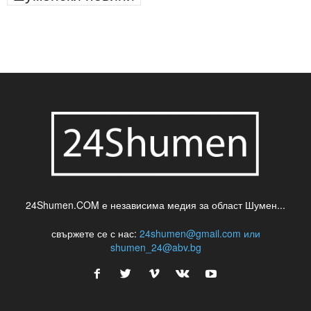
24Shumen.COM е независима медия за област Шумен...
свържете се с нас:
24shumen@gmail.com или
shumen_24@abv.bg