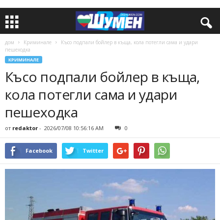
дом
Криминале
Късо подпали бойлер в къща, кола потегли сама и удари
пешеходка
КРИМИНАЛЕ
Късо подпали бойлер в къща,
кола потегли сама и удари
пешеходка
от
redaktor
-
2026/07/08 10:56:16 AM
0
Facebook
Twitter