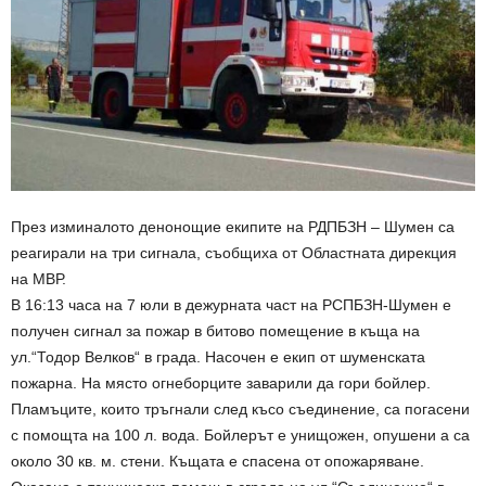
През изминалото денонощие екипите на РДПБЗН – Шумен са
реагирали на три сигнала, съобщиха от Областната дирекция
на МВР.
В 16:13 часа на 7 юли в дежурната част на РСПБЗН-Шумен е
получен сигнал за пожар в битово помещение в къща на
ул.“Тодор Велков“ в града. Насочен е екип от шуменската
пожарна. На място огнеборците заварили да гори бойлер.
Пламъците, които тръгнали след късо съединение, са погасени
с помощта на 100 л. вода. Бойлерът е унищожен, опушени а са
около 30 кв. м. стени. Къщата е спасена от опожаряване.