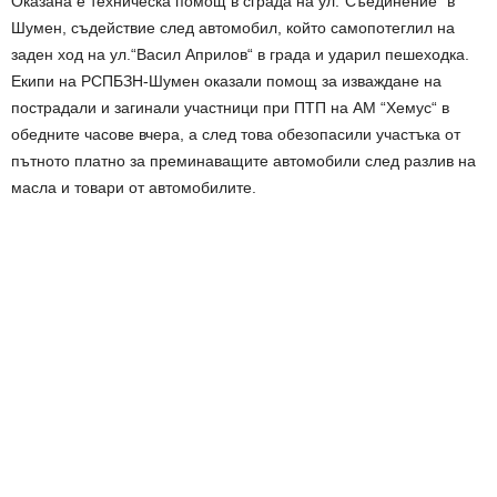
Оказана е техническа помощ в сграда на ул.“Съединение“ в
Шумен, съдействие след автомобил, който самопотеглил на
заден ход на ул.“Васил Априлов“ в града и ударил пешеходка.
Екипи на РСПБЗН-Шумен оказали помощ за изваждане на
пострадали и загинали участници при ПТП на АМ “Хемус“ в
обедните часове вчера, а след това обезопасили участъка от
пътното платно за преминаващите автомобили след разлив на
масла и товари от автомобилите.