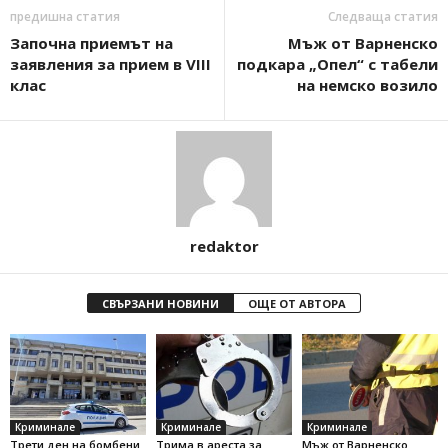
предишна статия
Следваща статия
Започна приемът на
Мъж от Варненско
заявления за прием в VIII
подкара „Опел“ с табели
клас
на немско возило
redaktor
СВЪРЗАНИ НОВИНИ
ОЩЕ ОТ АВТОРА
Криминале
Криминале
Криминале
Трети ден на бомбени
Трима в ареста за
Мъж от Варненско