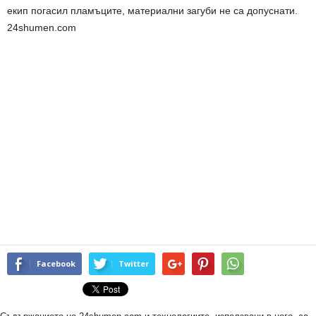
екип погасил пламъците, материални загуби не са допуснати.
24shumen.com
Facebook
Twitter