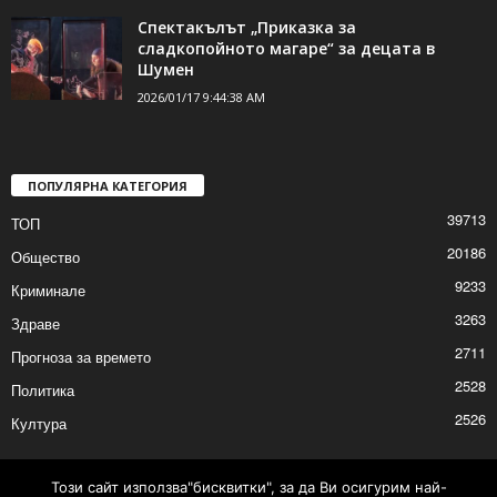
Двама нови футболисти ще започнат
подготовка с „Волов Шумен 2007“
2026/01/17 10:29:09 AM
Спектакълът „Приказка за
сладкопойното магаре“ за децата в
Шумен
2026/01/17 9:44:38 AM
ПОПУЛЯРНА КАТЕГОРИЯ
39713
ТОП
20186
Общество
9233
Криминале
3263
Здраве
2711
Прогноза за времето
2528
Политика
Този сайт използва"бисквитки", за да Ви осигурим най-