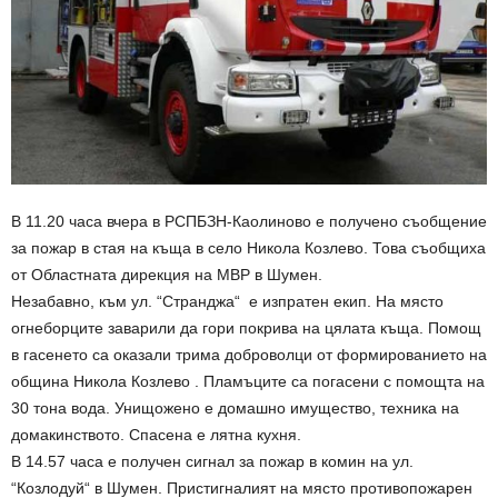
В 11.20 часа вчера в РСПБЗН-Каолиново е получено съобщение
за пожар в стая на къща в село Никола Козлево. Това съобщиха
от Областната дирекция на МВР в Шумен.
Незабавно, към ул. “Странджа“ е изпратен екип. На място
огнеборците заварили да гори покрива на цялата къща. Помощ
в гасенето са оказали трима доброволци от формированието на
община Никола Козлево . Пламъците са погасени с помощта на
30 тона вода. Унищожено е домашно имущество, техника на
домакинството. Спасена е лятна кухня.
В 14.57 часа е получен сигнал за пожар в комин на ул.
“Козлодуй“ в Шумен. Пристигналият на място противопожарен