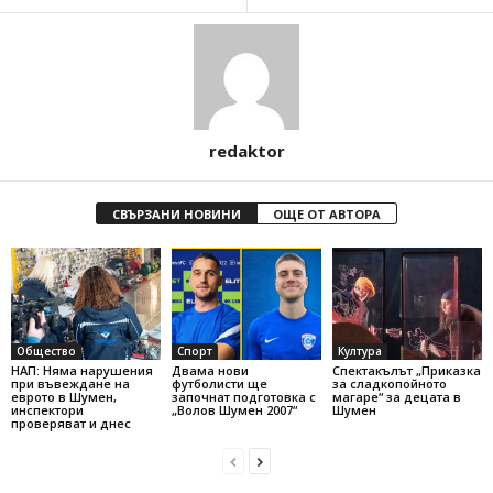
redaktor
СВЪРЗАНИ НОВИНИ
ОЩЕ ОТ АВТОРА
Общество
Спорт
Култура
НАП: Няма нарушения
Двама нови
Спектакълът „Приказка
при въвеждане на
футболисти ще
за сладкопойното
еврото в Шумен,
започнат подготовка с
магаре“ за децата в
инспектори
„Волов Шумен 2007“
Шумен
проверяват и днес