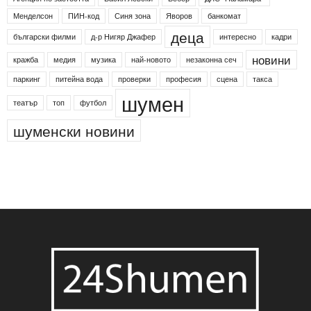
Етикети
24shumen
Koncert
shumen24
Simfonieta
Агенция по заетостта
Васил Левски
Вебер
ДЛС "Паламара"
Менделсон
ПИН-код
Синя зона
Яворов
банкомат
деца
български филми
д-р Нигяр Джафер
интересно
кадри
новини
кражба
медия
музика
най-новото
незаконна сеч
паркинг
питейна вода
проверки
професия
сцена
такса
шумен
театър
топ
футбол
шуменски новини