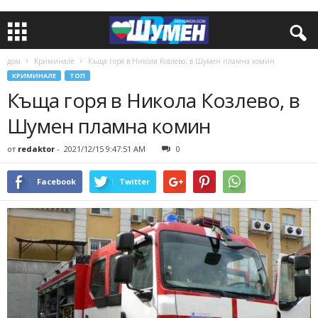
дом
Криминале
Къща горя в Никола Козлево, в Шумен пламна комин
КРИМИНАЛЕ
ТОП
Къща горя в Никола Козлево, в
Шумен пламна комин
от
redaktor
-
2021/12/15 9:47:51 AM
0
Facebook
Twitter