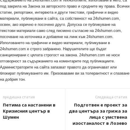
Съдържанието на 24shumen.com и технологиите, използвани в него, са
под закрила на Закона за авторското право и сродните му права. Всички
статии, репортажи, интервюта и други текстови, графични и видео
материали, публикувани в сайта, са собственост на 24shumen.com,
освен, ако изрично е посочено друго. Допуска се публикуване на
текстови материали само след писмено съгласие на 24shumen.com,
посочване на източника и добавяне на линк към 24shumen.com.
Използването на графични и видео материали, публикувани в
24shumen.com е строго забранено. Нарушителите ще бъдат
санкционирани с цялата строгост на закона. 24shumen.com не носи
отговорност за съдържанието на коментарите под публикациите.
Администраторите на сайта запазват правото да ограничават или
блокират публикуването им. Призоваваме ви за толерантност и спазване
на добрия тон.
предишна статия
Следваща статия
Петима са настанени в
Подготвен е проект за
Кризисния център в
два центъра за грижа за
Шумен
лица с умствена
изостаналост в Лозево