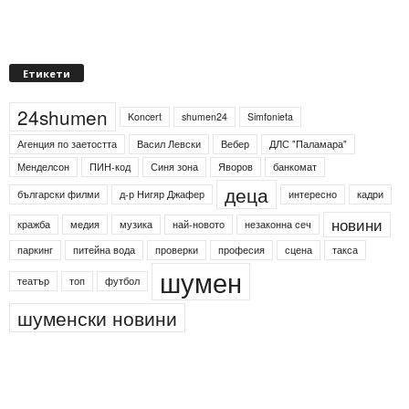
Етикети
24shumen
Koncert
shumen24
Simfonieta
Агенция по заетостта
Васил Левски
Вебер
ДЛС "Паламара"
Менделсон
ПИН-код
Синя зона
Яворов
банкомат
деца
български филми
д-р Нигяр Джафер
интересно
кадри
новини
кражба
медия
музика
най-новото
незаконна сеч
паркинг
питейна вода
проверки
професия
сцена
такса
шумен
театър
топ
футбол
шуменски новини