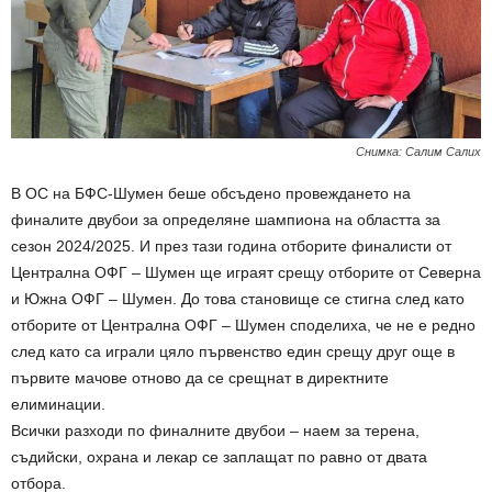
Снимка: Салим Салих
В ОС на БФС-Шумен беше обсъдено провеждането на
финалите двубои за определяне шампиона на областта за
сезон 2024/2025. И през тази година отборите финалисти от
Централна ОФГ – Шумен ще играят срещу отборите от Северна
и Южна ОФГ – Шумен. До това становище се стигна след като
отборите от Централна ОФГ – Шумен споделиха, че не е редно
след като са играли цяло първенство един срещу друг още в
първите мачове отново да се срещнат в директните
елиминации.
Всички разходи по финалните двубои – наем за терена,
съдийски, охрана и лекар се заплащат по равно от двата
отбора.