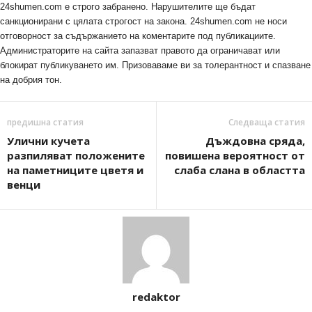
24shumen.com е строго забранено. Нарушителите ще бъдат
санкционирани с цялата строгост на закона. 24shumen.com не носи
отговорност за съдържанието на коментарите под публикациите.
Администраторите на сайта запазват правото да ограничават или
блокират публикуването им. Призоваваме ви за толерантност и спазване
на добрия тон.
предишна статия
Следваща статия
Улични кучета
Дъждовна сряда,
разпиляват положените
повишена вероятност от
на паметниците цветя и
слаба слана в областта
венци
redaktor