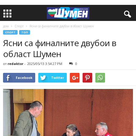
дом
Спорт
Ясни са финалните двубои в област Шумен
СПОРТ
ТОП
Ясни са финалните двубои в
област Шумен
от
redaktor
-
2025/05/13 3:54:27 PM
0
Facebook
Twitter