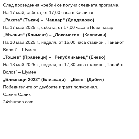
След проведения жребий се получи следната програма.
На 17 май, събота, от 17,00 часа в Каспичан
„Ракета“ (Тъкач) – „Чавдар“ (Дивдядово)
На 17 май 2025 г., събота, от 17,00 часа в Нови пазар
„Мълния“ (Климент) – „Локомотив“ (Каспичан)
На 18 май 2025 г., неделя, от 15,00 часа стадион „Панайот
Волов“ – Шумен
„Тошев“ (Правенци) – „Републиканец“ (Енево)
На 18 май 2025 г., неделя, от 17,30 часа стадион „Панайот
Волов“ – Шумен
„Близнаци 2022“ (Близнаци) – „Енев“ (Дибич)
Победителите от двубоите играят полуфинал.
Салим Салих
24shumen.com