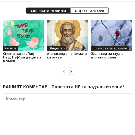
СВЪРЗАНИ НОВИНИ
ОЩЕ ОТ АВТОРА
Култура
Общество
Прогноза за времето
Спектакълът „Пиф,
Атанасовден е, зимата
Жълт код за студ в
Паф, Пуф“ за децата в
си отива
цялата страна
Шумен
ВАШИЯТ КОМЕНТАР - Полетата НЕ са задължителни!