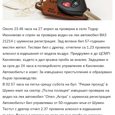
Около 23.46 часа на 27 април за проверка в село Тодор
Икономово е спрян за проверка водач на лек автомобил ВАЗ
21214 с шуменска регистрация. Зад волана бил 57-годишен
местен жител. Тестван бил с дрегер, отчетени са 1,23 промила
алкохол в издишания от водача въздух. Придружен е до ЦСМП-
Каолиново, където е дал кръвна проба за анализ. Задържан е
за срок до 24 часа в полицейското управление в Каолиново.
Автомобилът е иззет. За извършено престъпление е образувано
бързо производство.
В 02.57 часа на петък срещу събота на бул. “Ришки проход“ в
Шумен екип на сектор „Пътна полиция“ извършил проверка на
водач на лек автомобил “Опел „Астра” с шуменска регистрация.
Автомобилът бил управляван от 50-годишен мъж от Шумен.
Тестът с дрегер отчел 2,37 промила алкохол в издишания