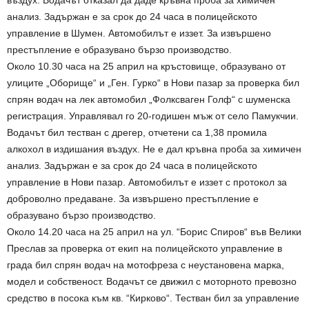
въздух. Водачът отказал да даде кръвна проба за химичен
анализ. Задържан е за срок до 24 часа в полицейското
управление в Шумен. Автомобилът е иззет. За извършено
престъпление е образувано бързо производство.
Около 10.30 часа на 25 април на кръстовище, образувано от
улиците „Оборище“ и „Ген. Гурко“ в Нови пазар за проверка бил
спрян водач на лек автомобил „Фолксваген Голф“ с шуменска
регистрация. Управлявал го 20-годишен мъж от село Памукчии.
Водачът бил тестван с дрегер, отчетени са 1,38 промила
алкохол в издишания въздух. Не е дал кръвна проба за химичен
анализ. Задържан е за срок до 24 часа в полицейското
управление в Нови пазар. Автомобилът е иззет с протокол за
доброволно предаване. За извършено престъпление е
образувано бързо производство.
Около 14.20 часа на 25 април на ул. “Борис Спиров“ във Велики
Преслав за проверка от екип на полицейското управление в
града бил спрян водач на мотофреза с неустановена марка,
модел и собственост. Водачът се движил с моторното превозно
средство в посока към кв. “Кирково“. Тестван бил за управление