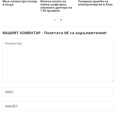
Мъж загина при пожар
Иззеха колата на
Разкриха кражба на
в къща
пияна шофьорка,
електроенергия в блок
заковала дрегера на
1.95 промила
ВАШИЯТ КОМЕНТАР - Полетата НЕ са задължителни!