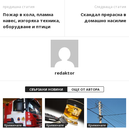
предишна статия
Следваща статия
Пожар в кола, пламна
Скандал прерасна в
навес, изгоряха техника,
домашно насилие
оборудване и птици
redaktor
СВЪРЗАНИ НОВИНИ
ОЩЕ ОТ АВТОРА
Криминале
Криминале
Криминале