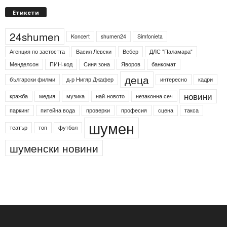
Етикети
24shumen
Koncert
shumen24
Simfonieta
Агенция по заетостта
Васил Левски
Вебер
ДЛС "Паламара"
Менделсон
ПИН-код
Синя зона
Яворов
банкомат
деца
български филми
д-р Нигяр Джафер
интересно
кадри
новини
кражба
медия
музика
най-новото
незаконна сеч
паркинг
питейна вода
проверки
професия
сцена
такса
шумен
театър
топ
футбол
шуменски новини