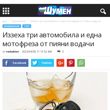
дом
Криминале
Иззеха три автомобила и една мотофреза от пияни водачи
КРИМИНАЛЕ
ТОП
Иззеха три автомобила и една
мотофреза от пияни водачи
от
redaktor
-
2025/04/28 11:13:52 AM
0
Facebook
Twitter