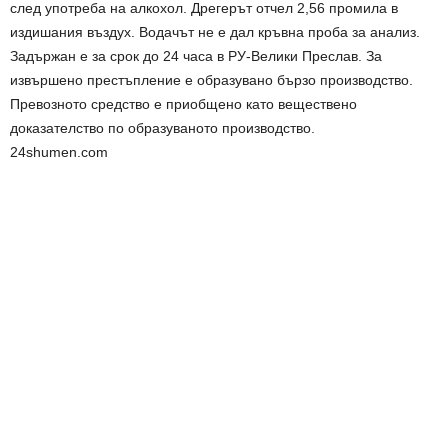
след употреба на алкохол. Дрегерът отчел 2,56 промила в
издишания въздух. Водачът не е дал кръвна проба за анализ.
Задържан е за срок до 24 часа в РУ-Велики Преслав. За
извършено престъпление е образувано бързо производство.
Превозното средство е приобщено като веществено
доказателство по образуваното производство.
24shumen.com