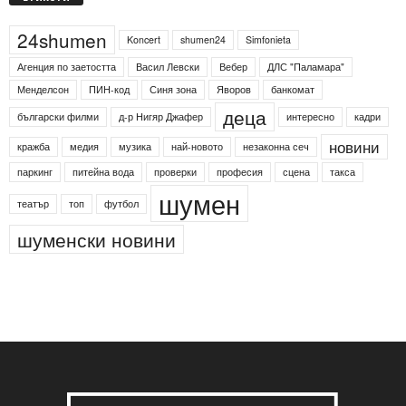
24shumen
Koncert
shumen24
Simfonieta
Агенция по заетостта
Васил Левски
Вебер
ДЛС "Паламара"
Менделсон
ПИН-код
Синя зона
Яворов
банкомат
деца
български филми
д-р Нигяр Джафер
интересно
кадри
новини
кражба
медия
музика
най-новото
незаконна сеч
паркинг
питейна вода
проверки
професия
сцена
такса
шумен
театър
топ
футбол
шуменски новини