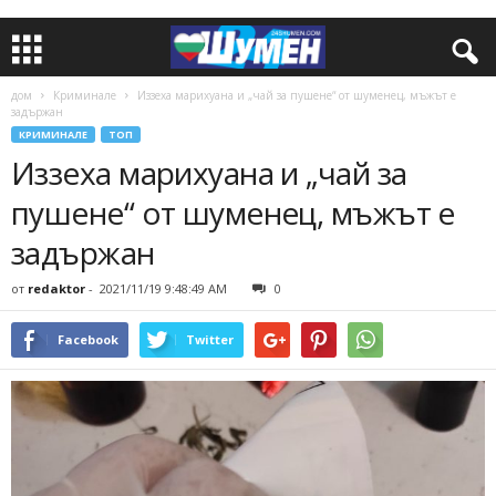
дом
Криминале
Иззеха марихуана и „чай за пушене“ от шуменец, мъжът е
задържан
КРИМИНАЛЕ
ТОП
Иззеха марихуана и „чай за
пушене“ от шуменец, мъжът е
задържан
от
redaktor
-
2021/11/19 9:48:49 AM
0
Facebook
Twitter