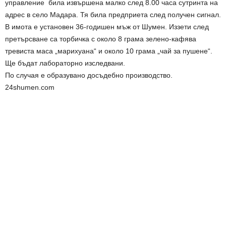
управление била извършена малко след 8.00 часа сутринта на
адрес в село Мадара. Тя била предприета след получен сигнал.
В имота е установен 36-годишен мъж от Шумен. Иззети след
претърсване са торбичка с около 8 грама зелено-кафява
тревиста маса „марихуана“ и около 10 грама „чай за пушене“.
Ще бъдат лабораторно изследвани.
По случая е образувано досъдебно производство.
24shumen.com