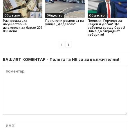
Общество
Общество
Общество
Разпродадоха
Приключи ремонтът на
Пеевски: Горчиво за
имущество на
улица „Дедеагач“
Радев и Доган! Ще
длъжници за близо 209
работим срещу Сорос!
000 лева
Няма да откраднат
изборите!
ВАШИЯТ КОМЕНТАР - Полетата НЕ са задължителни!