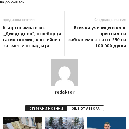
на добрия тон.
предишна статия
Следваща статия
Къща пламна в кв.
Всички ученици в клас
„Дивдядово”, огнеборци
при спад на
гасиха комин, контейнер
заболяемостта от 250 на
за смет и отпадъци
100 000 души
redaktor
СВЪРЗАНИ НОВИНИ
ОЩЕ ОТ АВТОРА