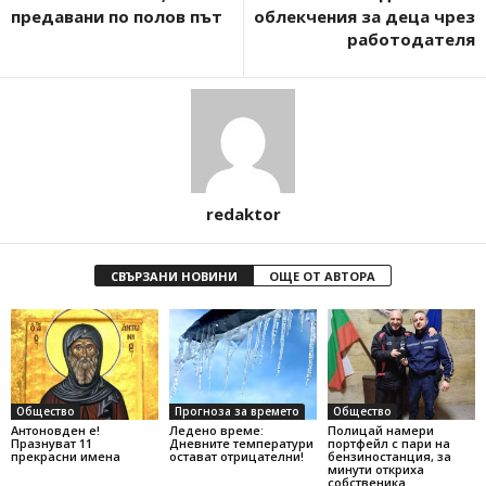
предавани по полов път
облекчения за деца чрез
работодателя
redaktor
СВЪРЗАНИ НОВИНИ
ОЩЕ ОТ АВТОРА
Общество
Прогноза за времето
Общество
Антоновден е!
Ледено време:
Полицай намери
Празнуват 11
Дневните температури
портфейл с пари на
прекрасни имена
остават отрицателни!
бензиностанция, за
минути откриха
собственика