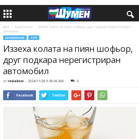
дом
Криминале
Иззеха колата на пиян шофьор, друг подкара нерегистриран
автомобил
КРИМИНАЛЕ
ТОП
Иззеха колата на пиян шофьор,
друг подкара нерегистриран
автомобил
от
redaktor
-
2024/11/28 9:38:46 AM
0
Facebook
Twitter