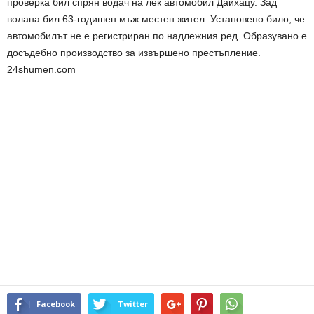
проверка бил спрян водач на лек автомобил Дайхацу. Зад
волана бил 63-годишен мъж местен жител. Установено било, че
автомобилът не е регистриран по надлежния ред. Образувано е
досъдебно производство за извършено престъпление.
24shumen.com
Facebook
Twitter