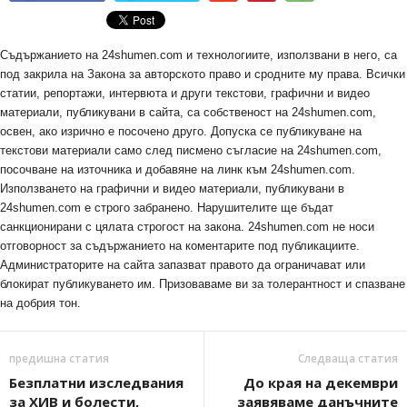
Съдържанието на 24shumen.com и технологиите, използвани в него, са
под закрила на Закона за авторското право и сродните му права. Всички
статии, репортажи, интервюта и други текстови, графични и видео
материали, публикувани в сайта, са собственост на 24shumen.com,
освен, ако изрично е посочено друго. Допуска се публикуване на
текстови материали само след писмено съгласие на 24shumen.com,
посочване на източника и добавяне на линк към 24shumen.com.
Използването на графични и видео материали, публикувани в
24shumen.com е строго забранено. Нарушителите ще бъдат
санкционирани с цялата строгост на закона. 24shumen.com не носи
отговорност за съдържанието на коментарите под публикациите.
Администраторите на сайта запазват правото да ограничават или
блокират публикуването им. Призоваваме ви за толерантност и спазване
на добрия тон.
предишна статия
Следваща статия
Безплатни изследвания
До края на декември
за ХИВ и болести,
заявяваме данъчните