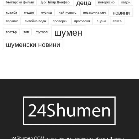
деца
български филми
д-р Нигяр Джафер
интересно
кадри
новини
кражба
медия
музика
най-новото
незаконна сеч
паркинг
питейна вода
проверки
професия
сцена
такса
шумен
театър
топ
футбол
шуменски новини
24Shumen.COM е независима медия за област Шумен...