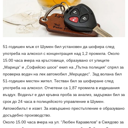
51-годишен мъж от Шумен бил установен да шофира след
употреба на алкохол с концентрация над 1,2 промила. Около
15.00 часа вчера на кръстовище, образувано от улиците
„Марица“ и „Софийско шосе“ екип на „Пътна полиция“ спрял за
проверка водач на лек автомобил „Мерцедес“. Зад волана бил
51-годишен местен жител. Тестван бил за шофиране след
употреба на алкохол. Отчетени са 1,87 промила в издишания
въздух. Водачът е дал кръвна проба за анализ, задържан бил за
срок до 24 часа в полицейското управление в Шумен.
Автомобилът е иззет. За извършено престъпление е образувано
досъдебно производство.
Около 15.00 часа вчера на ул. “Любен Каравелов“ в Смядово за