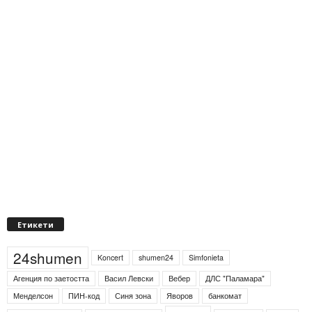
Етикети
24shumen
Koncert
shumen24
Simfonieta
Агенция по заетостта
Васил Левски
Вебер
ДЛС "Паламара"
Менделсон
ПИН-код
Синя зона
Яворов
банкомат