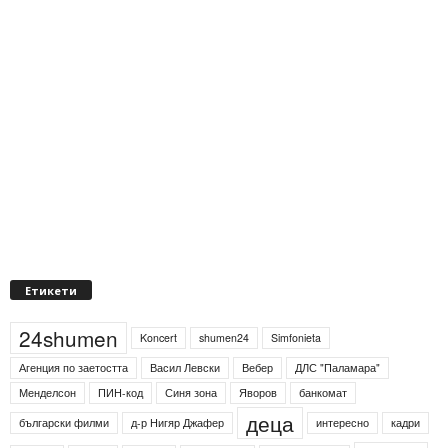
Етикети
24shumen
Koncert
shumen24
Simfonieta