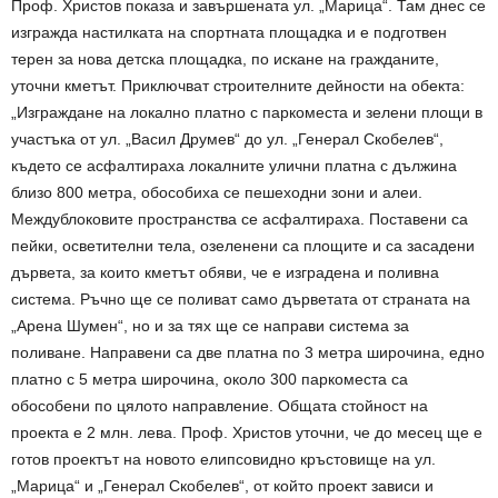
Проф. Христов показа и завършената ул. „Марица“. Там днес се
изгражда настилката на спортната площадка и е подготвен
терен за нова детска площадка, по искане на гражданите,
уточни кметът. Приключват строителните дейности на обекта:
„Изграждане на локално платно с паркоместа и зелени площи в
участъка от ул. „Васил Друмев“ до ул. „Генерал Скобелев“,
където се асфалтираха локалните улични платна с дължина
близо 800 метра, обособиха се пешеходни зони и алеи.
Междублоковите пространства се асфалтираха. Поставени са
пейки, осветителни тела, озеленени са площите и са засадени
дървета, за които кметът обяви, че е изградена и поливна
система. Ръчно ще се поливат само дърветата от страната на
„Арена Шумен“, но и за тях ще се направи система за
поливане. Направени са две платна по 3 метра широчина, едно
платно с 5 метра широчина, около 300 паркоместа са
обособени по цялото направление. Общата стойност на
проекта е 2 млн. лева. Проф. Христов уточни, че до месец ще е
готов проектът на новото елипсовидно кръстовище на ул.
„Марица“ и „Генерал Скобелев“, от който проект зависи и