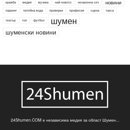
Агенция по заетостта
Васил Левски
Вебер
ДЛС "Паламара"
Менделсон
ПИН-код
Синя зона
Яворов
банкомат
деца
български филми
д-р Нигяр Джафер
интересно
кадри
новини
кражба
медия
музика
най-новото
незаконна сеч
паркинг
питейна вода
проверки
професия
сцена
такса
шумен
театър
топ
футбол
шуменски новини