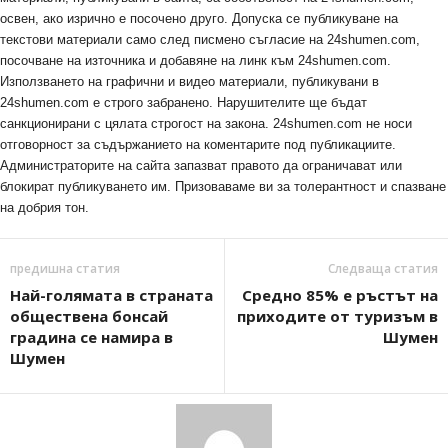
освен, ако изрично е посочено друго. Допуска се публикуване на
текстови материали само след писмено съгласие на 24shumen.com,
посочване на източника и добавяне на линк към 24shumen.com.
Използването на графични и видео материали, публикувани в
24shumen.com е строго забранено. Нарушителите ще бъдат
санкционирани с цялата строгост на закона. 24shumen.com не носи
отговорност за съдържанието на коментарите под публикациите.
Администраторите на сайта запазват правото да ограничават или
блокират публикуването им. Призоваваме ви за толерантност и спазване
на добрия тон.
предишна статия
Следваща статия
Най-голямата в страната
Средно 85% е ръстът на
обществена бонсай
приходите от туризъм в
градина се намира в
Шумен
Шумен