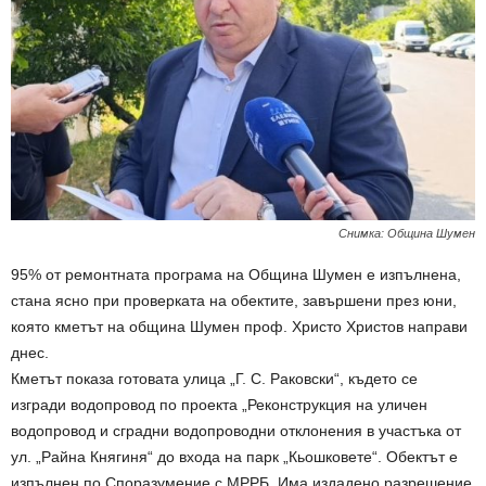
Снимка: Община Шумен
95% от ремонтната програма на Община Шумен е изпълнена,
стана ясно при проверката на обектите, завършени през юни,
която кметът на община Шумен проф. Христо Христов направи
днес.
Кметът показа готовата улица „Г. С. Раковски“, където се
изгради водопровод по проекта „Реконструкция на уличен
водопровод и сградни водопроводни отклонения в участъка от
ул. „Райна Княгиня“ до входа на парк „Кьошковете“. Обектът е
изпълнен по Споразумение с МРРБ. Има издадено разрешение