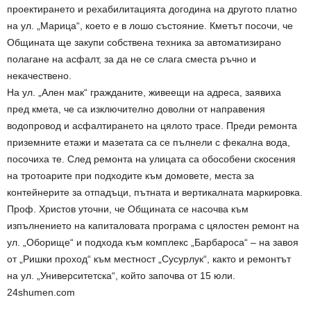
проектирането и рехабилитацията догодина на другото платно
на ул. „Марица“, което е в лошо състояние. Кметът посочи, че
Общината ще закупи собствена техника за автоматизирано
полагане на асфалт, за да не се слага сместа ръчно и
некачествено.
На ул. „Ален мак“ гражданите, живеещи на адреса, заявиха
пред кмета, че са изключително доволни от направения
водопровод и асфалтирането на цялото трасе. Преди ремонта
приземните етажи и мазетата са се пълнели с фекална вода,
посочиха те. След ремонта на улицата са обособени скосения
на тротоарите при подходите към домовете, места за
контейнерите за отпадъци, пътната и вертикалната маркировка.
Проф. Христов уточни, че Общината се насочва към
изпълнението на капиталовата програма с цялостен ремонт на
ул. „Оборище“ и подхода към комплекс „Барбароса“ – на завоя
от „Ришки проход“ към местност „Сусурлук“, както и ремонтът
на ул. „Университетска“, който започва от 15 юли.
24shumen.com