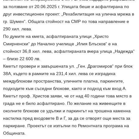
за ползване от 20.06.2025 г. Улицата беше и асфалтирана по
друг инвестиционен проект: „Рехабилитация на улична мрежа в
гр. Шумен“. Общата стойност на СМР по това направление е
290 хил. лева.
По думите на кмета, асфалтираната улици „Христо
Смирненски“ до Начално училище „Илия Блъсков“ е на
стойност 36,8 хил. лева, асфалтираната вчера улица „Надежда“
– близо 22 600 лв.
Кметът провери и завършената ул. „Ген. Драгомиров“ при блок
38А, където в рамките на 231,4 хил. лева се изградиха
междублокови пространства, уличните платна, паркингите,
подходите към съседни блокове, както и подход към вход А.
Кметът проф. Христов заяви, че от над 40 години това място в
града не е било асфалтирано. По желание на живеещите в
околните блокове се удължи и паркингът на трошена каменна
настилка пред входовете В и Г, за да се отворят още места за
паркиране. Проектът се изпълни по Ремонтната програма на
Общината.