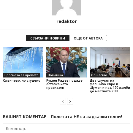
redaktor
СВЪРЗАНИ НОВИНИ
ОЩЕ ОТ АВТОРА
Прогноза за времето
Политика
Общество
Слънчево, но студено
Румен Радев подаде
Два случая на
оставка като
фалшиво евро в
президент
Шумен и над 170 жалби
до местната КЗП
ВАШИЯТ КОМЕНТАР - Полетата НЕ са задължителни!