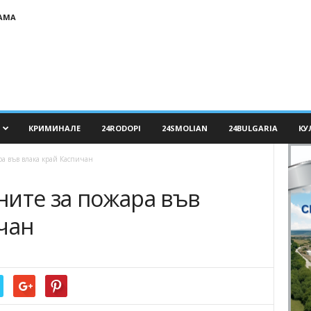
АМА
КРИМИНАЛЕ
24RODOPI
24SMOLIAN
24BULGARIA
КУ
а във влака край Каспичан
ните за пожара във
чан