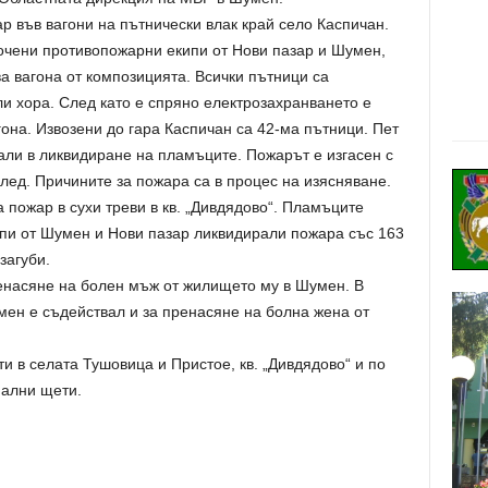
ар във вагони на пътнически влак край село Каспичан.
очени противопожарни екипи от Нови пазар и Шумен,
ва вагона от композицията. Всички пътници са
и хора. След като е спряно електрозахранването е
гона. Извозени до гара Каспичан са 42-ма пътници. Пет
али в ликвидиране на пламъците. Пожарът е изгасен с
глед. Причините за пожара са в процес на изясняване.
а пожар в сухи треви в кв. „Дивдядово“. Пламъците
ипи от Шумен и Нови пазар ликвидирали пожара със 163
загуби.
ренасяне на болен мъж от жилището му в Шумен. В
мен е съдействал и за пренасяне на болна жена от
ти в селата Тушовица и Пристое, кв. „Дивдядово“ и по
иални щети.