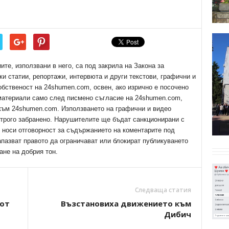
е, използвани в него, са под закрила на Закона за
ки статии, репортажи, интервюта и други текстови, графични и
обственост на 24shumen.com, освен, ако изрично е посочено
 материали само след писмено съгласие на 24shumen.com,
 към 24shumen.com. Използването на графични и видео
трого забранено. Нарушителите ще бъдат санкционирани с
е носи отговорност за съдържанието на коментарите под
апазват правото да ограничават или блокират публикуването
ане на добрия тон.
Следваща статия
 от
Възстановиха движението към
Дибич