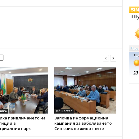
мика
Общество
иха привличането на
Започва информационна
тиции в
кампания за заболяването
триалния парк
Син език по животните