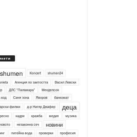
икети
4shumen
Koncert
shumen24
onieta
Агенция по заетостта
Васил Левски
ер
ДЛС "Паламара"
Менделсон
-код
Синя зона
Яворов
банкомат
деца
арски филми
д-р Нигяр Джафер
ресно
кадри
кражба
медия
музика
новини
новото
незаконна сеч
инг
питейна вода
проверки
професия