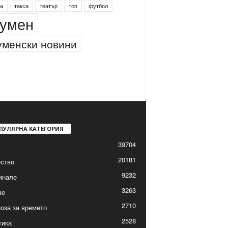
а
такса
театър
топ
футбол
умен
менски новини
ПУЛЯРНА КАТЕГОРИЯ
39704
20181
ство
9232
инале
3263
ве
2710
оза за времето
2528
тика