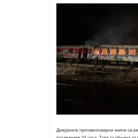
Дежурните противопожарни екипи са ре
последните 24 часа. Това съобщиха от