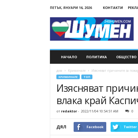
ПЕТЪК, ЯНУАРИ 16, 2026
КОНТАКТИ
РЕКЛ
24Shumen.COM
НАЧАЛО
ПОЛИТИКА
ОБЩЕСТВО
дом
Криминале
Изясняват причините за пожар
КРИМИНАЛЕ
ТОП
Изясняват причи
влака край Каспи
от
redaktor
-
2022/11/04 10:54:51 AM
0
ДЯЛ
Facebook
Twitter