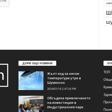
сцен
ш
шу
ДОРИ ОЩЕ НОВИНИ
ПО
ТОП
Жълт код за ниски
температури утре в
Обще
Шуменско
Крим
2026/01/16 2:47:26 PM
Здра
Обсъдиха привличането
Прогн
на инвестиции в
Индустриалния парк
Поли