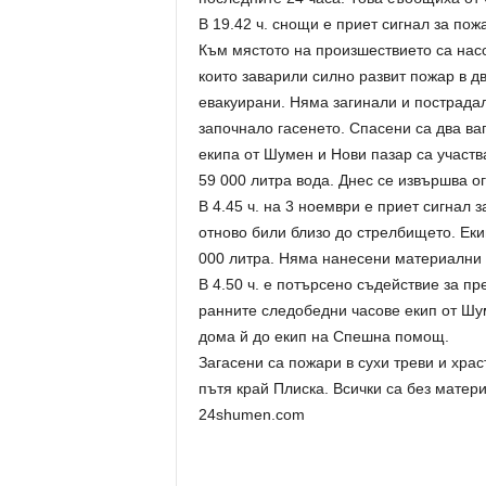
В 19.42 ч. снощи е приет сигнал за пож
Към мястото на произшествието са нас
които заварили силно развит пожар в д
евакуирани. Няма загинали и пострадал
започнало гасенето. Спасени са два ва
екипа от Шумен и Нови пазар са участв
59 000 литра вода. Днес се извършва о
В 4.45 ч. на 3 ноември е приет сигнал з
отново били близо до стрелбището. Ек
000 литра. Няма нанесени материални 
В 4.50 ч. е потърсено съдействие за п
ранните следобедни часове екип от Шу
дома й до екип на Спешна помощ.
Загасени са пожари в сухи треви и храс
пътя край Плиска. Всички са без матер
24shumen.com