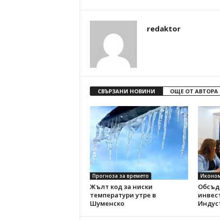
redaktor
СВЪРЗАНИ НОВИНИ
ОЩЕ ОТ АВТОРА
Прогноза за времето
Иконо
Жълт код за ниски
Обсъд
температури утре в
инвес
Шуменско
Индус