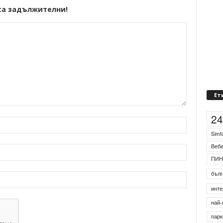
са задължителни!
Ет
2
Simf
Веб
ПИН
бълг
инте
най-
парк