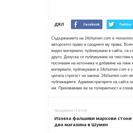
ДЯЛ
Facebook
Twitter
Съдържанието на 24shumen.com и технологиит
авторското право и сродните му права. Всич
видео материали, публикувани в сайта, са с
друго. Допуска се публикуване на текстови
посочване на източника и добавяне на линк
материали, публикувани в 24shumen.com е с
цялата строгост на закона. 24shumen.com н
публикациите. Администраторите на сайта з
им. Призоваваме ви за толерантност и спазв
предишна статия
Иззеха фалшиви маркови стоки
два магазина в Шумен