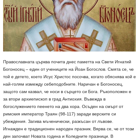
Православната църква почита днес паметта на Свети Игнатий
Богоносец – един от учениците на Йоан Богослов. Смята се, че
той е детето, което Исус Христос посочва, когато обяснява кой е
най-голям измежду себеподобните. Наричан е Богоносец,
защото сам казвал, че носи в сърцето си Бога. Ръкоположен е
за втори архиепископ в град Антиохия. Въвежда в
богослужението пеенето на два хора. Осъден на смърт от
римския император Траян (98-117) заради верските си
убеждения. Загива мъченически, разкъсан от лъвове.
Игнажден е традиционен народен празник. Вярва се, че от този
ден започват Новата година и Коледните празници. В