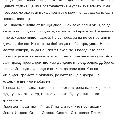
цялата година ще има благоденствие и успех във всичко. Има
поверие, че ако този пришълец пък е момиченце, ще се плодят
женски животни.
Не изнасяме нищо от вкъщи днес – най-вече сол и огън, за да
не излязат от дома сполуката, късметът и берекетът. Не даваме
и не взимаме нищо назаем. Не се пере, за да не се настани в
дома ни болест. Не се вари боб, за да не бие градушка. Не се
местят кошери, за да не избягат пчелите. Погледнете през
прозореца – ако времето е ясно, през април ще има суша. Ако
вали дъжд, през април ще има дъждове и плодородие. Добре е,
ако на Игнажден, а също и по Коледа вали сняг. Ако на
Игнажден времето е облачно, реколтата ще е добра и в
кошерите ще има изобилие.
Трапезата е постна: жито, ошав, орехи, варена царевица, зеле,
лук, туршия от пипер, картофи с ориз, булгур, пита с мая,
кравайчета.
Имен ден празнуват: Игнат, Игната и техните производни,
Искра, Искрен, Огнян, Огняна, Светла, Светослав, Пламен,