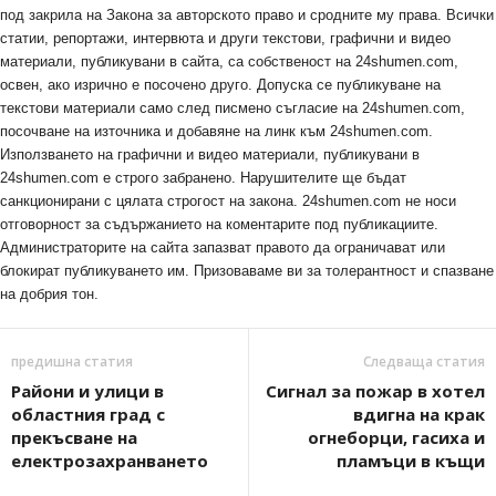
под закрила на Закона за авторското право и сродните му права. Всички
статии, репортажи, интервюта и други текстови, графични и видео
материали, публикувани в сайта, са собственост на 24shumen.com,
освен, ако изрично е посочено друго. Допуска се публикуване на
текстови материали само след писмено съгласие на 24shumen.com,
посочване на източника и добавяне на линк към 24shumen.com.
Използването на графични и видео материали, публикувани в
24shumen.com е строго забранено. Нарушителите ще бъдат
санкционирани с цялата строгост на закона. 24shumen.com не носи
отговорност за съдържанието на коментарите под публикациите.
Администраторите на сайта запазват правото да ограничават или
блокират публикуването им. Призоваваме ви за толерантност и спазване
на добрия тон.
предишна статия
Следваща статия
Райони и улици в
Сигнал за пожар в хотел
областния град с
вдигна на крак
прекъсване на
огнеборци, гасиха и
електрозахранването
пламъци в къщи