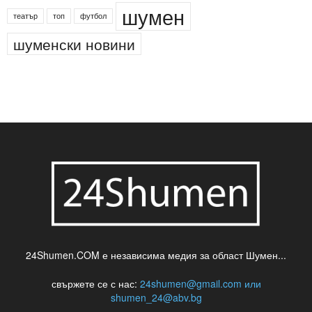
шумен
театър
топ
футбол
шуменски новини
24Shumen.COM е независима медия за област Шумен...
свържете се с нас:
24shumen@gmail.com или
shumen_24@abv.bg