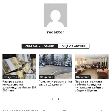
redaktor
СВЪРЗАНИ НОВИНИ
ОЩЕ ОТ АВТОРА
Общество
Общество
Общество
Разпродадоха
Приключи ремонтът на
Първа за годината
имущество на
улица „Дедеагач“
работна среща на
длъжници за близо 209
читалищни дейци от
000 лева
община Шумен