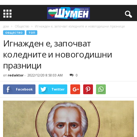
дом
Общество
Игнажден е, започват коледните и новогодишни празници
ОБЩЕСТВО
ТОП
Игнажден е, започват
коледните и новогодишни
празници
от
redaktor
-
2022/12/20 8:50:03 AM
0
Facebook
Twitter