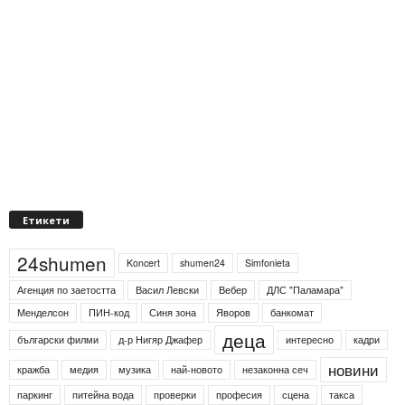
Етикети
24shumen
Koncert
shumen24
Simfonieta
Агенция по заетостта
Васил Левски
Вебер
ДЛС "Паламара"
Менделсон
ПИН-код
Синя зона
Яворов
банкомат
деца
български филми
д-р Нигяр Джафер
интересно
кадри
новини
кражба
медия
музика
най-новото
незаконна сеч
паркинг
питейна вода
проверки
професия
сцена
такса