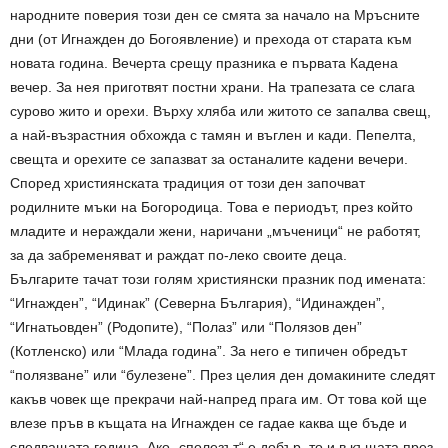
народните поверия този ден се смята за начало на Мръсните
дни (от Игнажден до Богоявление) и прехода от старата към
новата година. Вечерта срещу празника е първата Кадена
вечер. За нея приготвят постни храни. На трапезата се слага
сурово жито и орехи. Върху хляба или житото се запалва свещ,
а най-възрастния обхожда с тамян и въглен и кади. Пепелта,
свещта и орехите се запазват за останалите кадени вечери.
Според християнската традиция от този ден започват
родилните мъки на Богородица. Това е периодът, през който
младите и нераждали жени, наричани „мъченици“ не работят,
за да забременяват и раждат по-леко своите деца.
Българите тачат този голям християнски празник под имената:
“Игнажден”, “Идинак” (Северна България), “Идинажден”,
“Игнатьовден” (Родопите), “Полаз” или “Полязов ден”
(Котленско) или “Млада година”. За него е типичен обредът
“полязване” или “булезене”. През целия ден домакините следят
какъв човек ще прекрачи най-напред прага им. От това кой ще
влезе пръв в къщата на Игнажден се гадае каква ще бъде и
следващата година. Ако „сполезът“ е добър, то и в къщата през