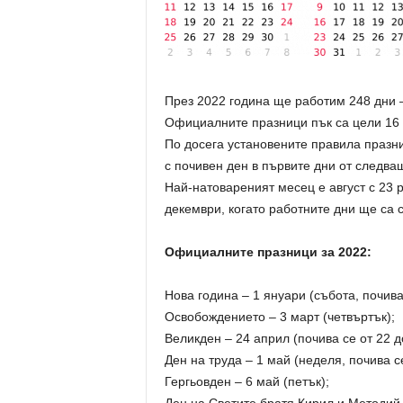
През 2022 година ще работим 248 дни –
Официалните празници пък са цели 16 
По досега установените правила празни
с почивен ден в първите дни от следва
Най-натовареният месец е август с 23 
декември, когато работните дни ще са с
Официалните празници за 2022:
Нова година – 1 януари (събота, почива
Освобождението – 3 март (четвъртък);
Великден – 24 април (почива се от 22 до
Ден на труда – 1 май (неделя, почива с
Гергьовден – 6 май (петък);