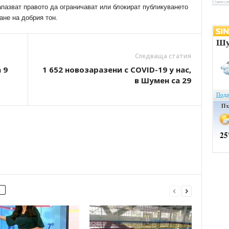
апазват правото да ограничават или блокират публикуването
ане на добрия тон.
Следваща статия
 9
1 652 новозаразени с COVID-19 у нас,
в Шумен са 29