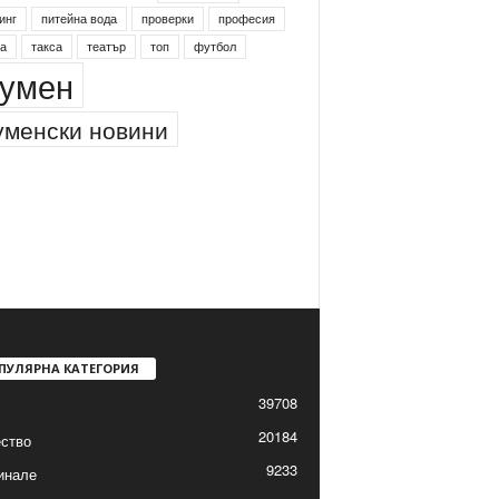
инг
питейна вода
проверки
професия
а
такса
театър
топ
футбол
умен
менски новини
ПУЛЯРНА КАТЕГОРИЯ
39708
20184
ство
9233
инале