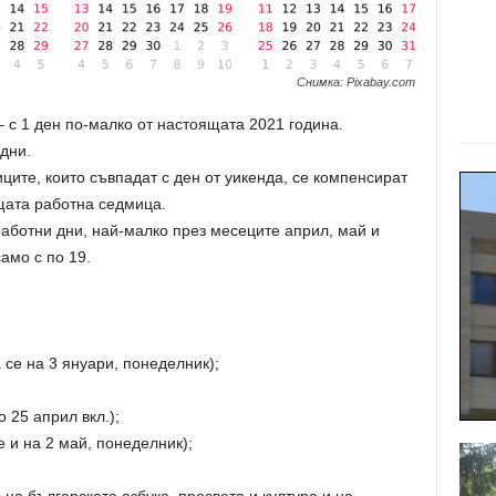
Снимка: Pixabay.com
 с 1 ден по-малко от настоящата 2021 година.
дни.
ците, които съвпадат с ден от уикенда, се компенсират
щата работна седмица.
работни дни, най-малко през месеците април, май и
амо с по 19.
 се на 3 януари, понеделник);
 25 април вкл.);
е и на 2 май, понеделник);