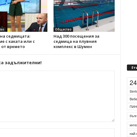
во
Общество
на седмицата:
Над 300 посещения за
е с каката или с
седмица на плувния
 от времето
комплекс в Шумен
са задължителни!
Ет
2
Simf
Веб
ПИН
бълг
инте
най-