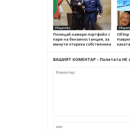
Общество
Общест
Полицай намери портфейл с
ОбЗор 
пари на бензиностанция, за
Наврем
минути откриха собственика
каката
ВАШИЯТ КОМЕНТАР - Полетата НЕ 