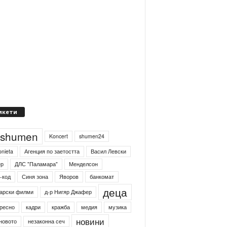
икети
4shumen
Koncert
shumen24
onieta
Агенция по заетостта
Васил Левски
ер
ДЛС "Паламара"
Менделсон
-код
Синя зона
Яворов
банкомат
деца
арски филми
д-р Нигяр Джафер
ресно
кадри
кражба
медия
музика
новини
новото
незаконна сеч