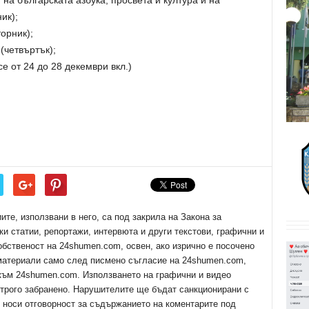
на българската азбука, просвета и култура и на
ик);
орник);
(четвъртък);
е от 24 до 28 декември вкл.)
е, използвани в него, са под закрила на Закона за
ки статии, репортажи, интервюта и други текстови, графични и
обственост на 24shumen.com, освен, ако изрично е посочено
 материали само след писмено съгласие на 24shumen.com,
 към 24shumen.com. Използването на графични и видео
трого забранено. Нарушителите ще бъдат санкционирани с
е носи отговорност за съдържанието на коментарите под