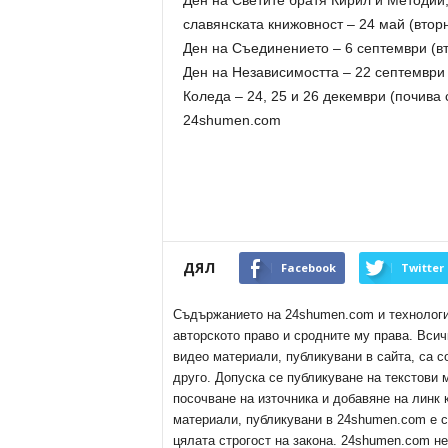
Ден на Светите братя Кирил и Методий, 
славянската книжовност – 24 май (вторн
Ден на Съединението – 6 септември (вт
Ден на Независимостта – 22 септември 
Коледа – 24, 25 и 26 декември (почива с
24shumen.com
ДЯЛ
Facebook
Twitter
Съдържанието на 24shumen.com и технологиит
авторското право и сродните му права. Всич
видео материали, публикувани в сайта, са с
друго. Допуска се публикуване на текстови
посочване на източника и добавяне на линк
материали, публикувани в 24shumen.com е с
цялата строгост на закона. 24shumen.com н