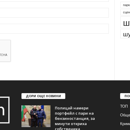
парк
сцен
ш
шу
ДОРИ ОЩЕ НОВИНИ
ПО
ТОП
Полицай намери
портфейл с пари на
Обще
бензиностанция, за
Крим
минути откриха
собственика