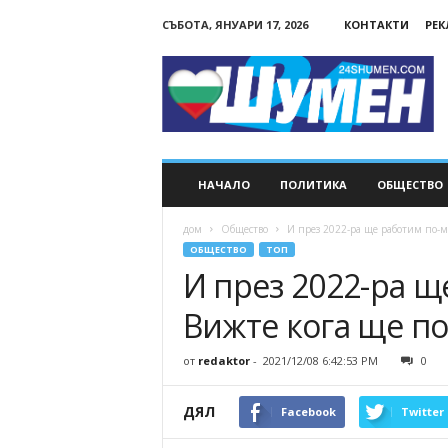
СЪБОТА, ЯНУАРИ 17, 2026
КОНТАКТИ
РЕ
24Shumen.COM
НАЧАЛО
ПОЛИТИКА
ОБЩЕСТВО
дом
Общество
И през 2022-ра ще работим по-м
ОБЩЕСТВО
ТОП
И през 2022-ра щ
Вижте кога ще п
от
redaktor
-
2021/12/08 6:42:53 PM
0
ДЯЛ
Facebook
Twitter