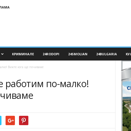
КЛАМА
КРИМИНАЛЕ
24RODOPI
24SMOLIAN
24BULGARIA
КУ
алко! Вижте кога ще почиваме
е работим по-малко!
очиваме