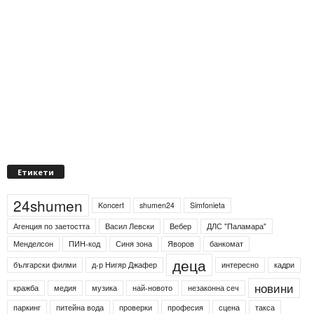
Етикети
24shumen
Koncert
shumen24
Simfonieta
Агенция по заетостта
Васил Левски
Вебер
ДЛС "Паламара"
Менделсон
ПИН-код
Синя зона
Яворов
банкомат