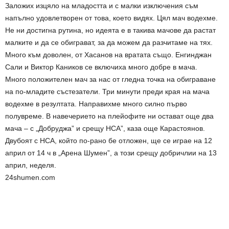
Заложих изцяло на младостта и с малки изключения съм
напълно удовлетворен от това, което видях. Цял мач водехме.
Не ни достигна рутина, но идеята е в такива мачове да растат
малките и да се обиграват, за да можем да разчитаме на тях.
Много към доволен, от Хасанов на вратата също. Енгинджан
Сали и Виктор Каников се включиха много добре в мача.
Много положителен мач за нас от гледна точка на обиграване
на по-младите състезатели. Три минути преди края на мача
водехме в резултата. Направихме много силно първо
полувреме. В навечерието на плейофите ни остават още два
мача – с „Добруджа” и срещу НСА”, каза още Карастоянов.
Двубоят с НСА, който по-рано бе отложен, ще се играе на 12
април от 14 ч в „Арена Шумен”, а този срещу добричлии на 13
април, неделя.
24shumen.com