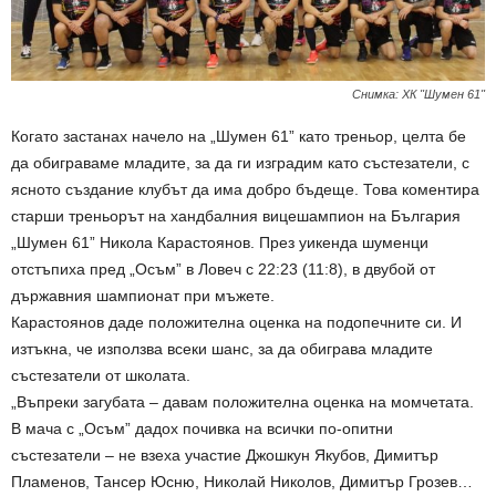
Снимка: ХК "Шумен 61"
Когато застанах начело на „Шумен 61” като треньор, целта бе
да обиграваме младите, за да ги изградим като състезатели, с
ясното създание клубът да има добро бъдеще. Това коментира
старши треньорът на хандбалния вицешампион на България
„Шумен 61” Никола Карастоянов. През уикенда шуменци
отстъпиха пред „Осъм” в Ловеч с 22:23 (11:8), в двубой от
държавния шампионат при мъжете.
Карастоянов даде положителна оценка на подопечните си. И
изтъкна, че използва всеки шанс, за да обиграва младите
състезатели от школата.
„Въпреки загубата – давам положителна оценка на момчетата.
В мача с „Осъм” дадох почивка на всички по-опитни
състезатели – не взеха участие Джошкун Якубов, Димитър
Пламенов, Тансер Юсню, Николай Николов, Димитър Грозев…