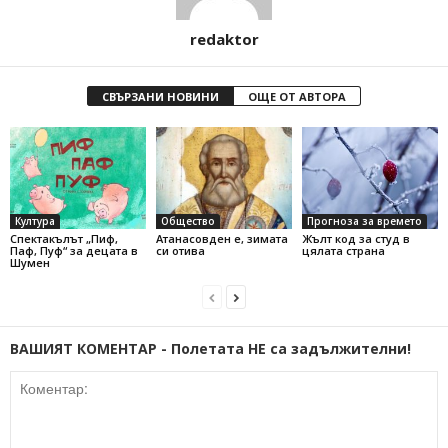
redaktor
СВЪРЗАНИ НОВИНИ
ОЩЕ ОТ АВТОРА
Култура
Общество
Прогноза за времето
Спектакълът „Пиф,
Атанасовден е, зимата
Жълт код за студ в
Паф, Пуф“ за децата в
си отива
цялата страна
Шумен
ВАШИЯТ КОМЕНТАР - Полетата НЕ са задължителни!