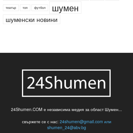
деца
български филми
д-р Нигяр Джафер
интересно
кадри
новини
кражба
медия
музика
най-новото
незаконна сеч
паркинг
питейна вода
проверки
професия
сцена
такса
шумен
театър
топ
футбол
шуменски новини