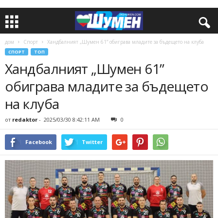
дом
Спорт
Хандбалният „Шумен 61” обиграва младите за бъдещето на клуба
СПОРТ
ТОП
Хандбалният „Шумен 61”
обиграва младите за бъдещето
на клуба
от
redaktor
-
2025/03/30 8:42:11 AM
0
Facebook
Twitter