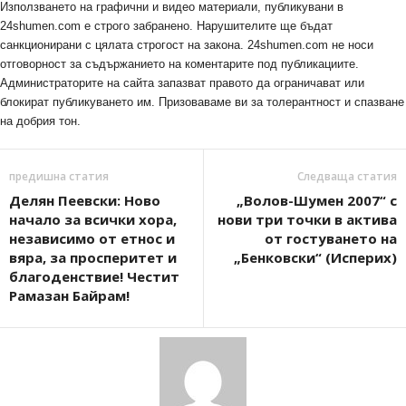
Използването на графични и видео материали, публикувани в
24shumen.com е строго забранено. Нарушителите ще бъдат
санкционирани с цялата строгост на закона. 24shumen.com не носи
отговорност за съдържанието на коментарите под публикациите.
Администраторите на сайта запазват правото да ограничават или
блокират публикуването им. Призоваваме ви за толерантност и спазване
на добрия тон.
предишна статия
Следваща статия
Делян Пеевски: Ново
„Волов-Шумен 2007“ с
начало за всички хора,
нови три точки в актива
независимо от етнос и
от гостуването на
вяра, за просперитет и
„Бенковски“ (Исперих)
благоденствие! Честит
Рамазан Байрам!