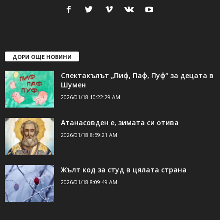
24Shumen.COM е независима медия за област Шумен...
свържете се с нас:
24shumen@gmail.com или
shumen_24@abv.bg
ДОРИ ОЩЕ НОВИНИ
Спектакълът „Пиф, Паф, Пуф“ за децата в
Шумен
2026/01/18 10:22:29 AM
Атанасовден е, зимата си отива
2026/01/18 8:59:21 AM
Жълт код за студ в цялата страна