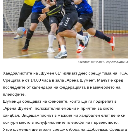
Снимка: Венелин Георгиев/Архив
Хандбалистите на „Шумен 61“ излизат днес срещу тима на НСА.
Срещата е от 14.00 часа в зала „Арена Шумен“. Мачът е сред
последните от календара на федерацията в навечерието на
плейофите.
Шуменци обещават на феновете, които ще ги подкрепят в
„Арена Шумен”, положителни емоции и приятен за окото
хандбал. Вицешампионът в мъжкия ни хандбален елит вече си
осигури място в полуфиналните плейофи на първенството.
Утре шуменци ще играят срещу отбора на „Добруджа. Срещата