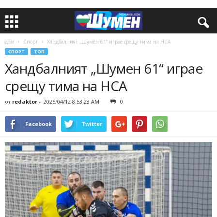
дом
Спорт
Хандбалният „Шумен 61“ играе срещу тима на НСА
СПОРТ
ТОП
Хандбалният „Шумен 61“ играе
срещу тима на НСА
от
redaktor
-
2025/04/12 8:53:23 AM
0
Facebook
Twitter