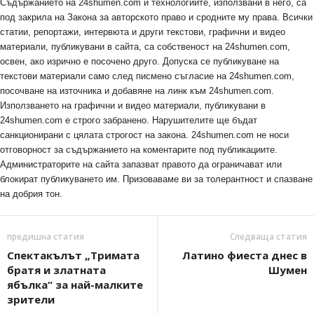
Съдържанието на 24shumen.com и технологиите, използвани в него, са
под закрила на Закона за авторското право и сродните му права. Всички
статии, репортажи, интервюта и други текстови, графични и видео
материали, публикувани в сайта, са собственост на 24shumen.com,
освен, ако изрично е посочено друго. Допуска се публикуване на
текстови материали само след писмено съгласие на 24shumen.com,
посочване на източника и добавяне на линк към 24shumen.com.
Използването на графични и видео материали, публикувани в
24shumen.com е строго забранено. Нарушителите ще бъдат
санкционирани с цялата строгост на закона. 24shumen.com не носи
отговорност за съдържанието на коментарите под публикациите.
Администраторите на сайта запазват правото да ограничават или
блокират публикуването им. Призоваваме ви за толерантност и спазване
на добрия тон.
предишна статия
Следваща статия
Спектакълът „Тримата
Латино фиеста днес в
братя и златната
Шумен
ябълка“ за най-малките
зрители