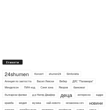
Етикети
24shumen
Koncert
shumen24
Simfonieta
Агенция по заетостта
Васил Левски
Вебер
ДЛС "Паламара"
Менделсон
ПИН-код
Синя зона
Яворов
банкомат
деца
български филми
д-р Нигяр Джафер
интересно
кадри
новини
кражба
медия
музика
най-новото
незаконна сеч
паркинг
питейна вода
проверки
професия
сцена
такса