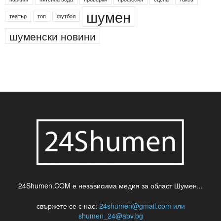
шумен
театър
топ
футбол
шуменски новини
24Shumen.COM е независима медия за област Шумен...
свържете се с нас:
24shumen@gmail.com или
shumen_24@abv.bg