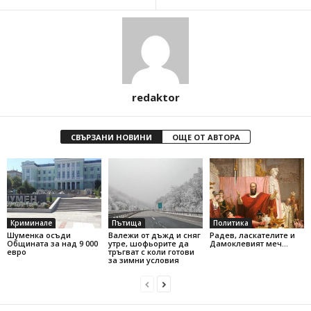
redaktor
СВЪРЗАНИ НОВИНИ
ОЩЕ ОТ АВТОРА
Криминале
Пътища
Политика
Шуменка осъди
Валежи от дъжд и сняг
Радев, ласкателите и
Общината за над 9 000
утре, шофьорите да
Дамоклевият меч…
евро
тръгват с коли готови
за зимни условия