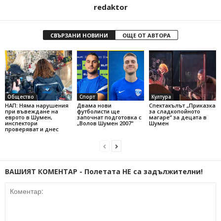
redaktor
СВЪРЗАНИ НОВИНИ
ОЩЕ ОТ АВТОРА
Общество
Спорт
Култура
НАП: Няма нарушения
Двама нови
Спектакълът „Приказка
при въвеждане на
футболисти ще
за сладкопойното
еврото в Шумен,
започнат подготовка с
магаре“ за децата в
инспектори
„Волов Шумен 2007“
Шумен
проверяват и днес
ВАШИЯТ КОМЕНТАР - Полетата НЕ са задължителни!