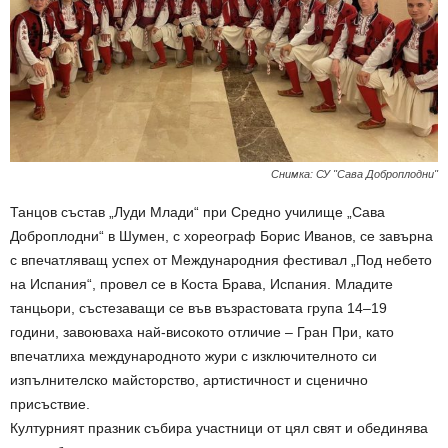
Снимка: СУ "Сава Доброплодни"
Танцов състав „Луди Млади“ при Средно училище „Сава
Доброплодни“ в Шумен, с хореограф Борис Иванов, се завърна
с впечатляващ успех от Международния фестивал „Под небето
на Испания“, провел се в Коста Брава, Испания. Младите
танцьори, състезаващи се във възрастовата група 14–19
години, завоюваха най-високото отличие – Гран При, като
впечатлиха международното жури с изключителното си
изпълнителско майсторство, артистичност и сценично
присъствие.
Културният празник събира участници от цял свят и обединява