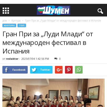
дом
Култура
Гран При за „Луди Млади“ от международен фестивал в Испания
КУЛТУРА
ТОП
Гран При за „Луди Млади“ от
международен фестивал в
Испания
от
redaktor
-
2025/07/04 1:42:56 PM
0
Facebook
Twitter