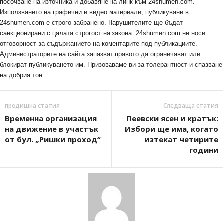
посочване на източника и добавяне на линк към 24shumen.com.
Използването на графични и видео материали, публикувани в
24shumen.com е строго забранено. Нарушителите ще бъдат
санкционирани с цялата строгост на закона. 24shumen.com не носи
отговорност за съдържанието на коментарите под публикациите.
Администраторите на сайта запазват правото да ограничават или
блокират публикуването им. Призоваваме ви за толерантност и спазване
на добрия тон.
предишна статия
Следваща статия
Временна организация
Пеевски ясен и кратък:
на движение в участък
Избори ще има, когато
от бул. „Ришки проход“
изтекат четирите
години