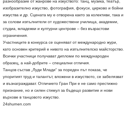
разнообразие от жанрове на изкуството: танц, музика, театър,
изобразително изкуство, фотография, фокуси, цирково и бойни
изкуства и др. Сцената му е отворена както за колективи, така и
за солови изпълнители от художествени училища, академии,
студиа, младежки и културни центрове – без възрастови
ограничения.
Участниците в конкурса се оценяват от международно жури,
като основен критерий е нивото на изпълнителско майсторство.
Всички участници получават дипломи по международен
образец, а най-добрите – специални отличия.
Танцов състав „Луди Млади“ за пореден път показа, че
упоритият труд и талантът, вложени в изкуството, се забелязват
и възнаграждават. Отличието Гран При е не само престижно
признание, но и силен стимул за бъдещо развитие и нови
върхове в танцовото изкуство.
24shumen.com