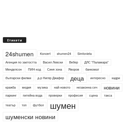
Етикети
24shumen
Koncert
shumen24
Simfonieta
Агенция по заетостта
Васил Левски
Вебер
ДЛС "Паламара"
Менделсон
ПИН-код
Синя зона
Яворов
банкомат
деца
български филми
д-р Нигяр Джафер
интересно
кадри
новини
кражба
медия
музика
най-новото
незаконна сеч
паркинг
питейна вода
проверки
професия
сцена
такса
шумен
театър
топ
футбол
шуменски новини