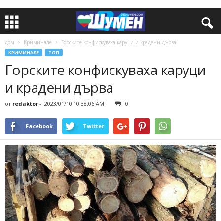
дом
Криминале
Горските конфискуваха каруци и крадени дърва
КРИМИНАЛЕ
ТОП
Горските конфискуваха каруци
и крадени дърва
от
redaktor
-
2023/01/10 10:38:06 AM
0
Facebook
Twitter