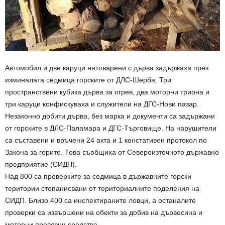
Автомобил и две каруци натоварени с дърва задържаха през
изминалата седмица горските от ДЛС-Шерба. Три
пространствени кубика дърва за огрев, два моторни триона и
три каруци конфискуваха и служители на ДГС-Нови пазар.
Незаконно добити дърва, без марка и документи са задържани
от горските в ДЛС-Паламара и ДГС-Търговище. На нарушители
са съставени и връчени 24 акта и 1 констативен протокол по
Закона за горите. Това съобщиха от Североизточното държавно
предприятие (СИДП).
Над 800 са проверките за седмица в държавните горски
територии стопанисвани от териториалните поделения на
СИДП. Близо 400 са инспектираните ловци, а останалите
проверки са извършени на обекти за добив на дървесина и
моторни превозни средства.