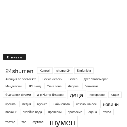
Етикети
24shumen
Koncert
shumen24
Simfonieta
Агенция по заетостта
Васил Левски
Вебер
ДЛС "Паламара"
Менделсон
ПИН-код
Синя зона
Яворов
банкомат
деца
български филми
д-р Нигяр Джафер
интересно
кадри
новини
кражба
медия
музика
най-новото
незаконна сеч
паркинг
питейна вода
проверки
професия
сцена
такса
шумен
театър
топ
футбол