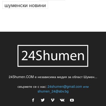
шуменски новини
24Shumen.COM е независима медия за област Шумен...
свържете се с нас:
24shumen@gmail.com или
shumen_24@abv.bg