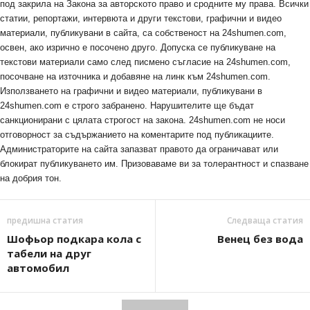
под закрила на Закона за авторското право и сродните му права. Всички
статии, репортажи, интервюта и други текстови, графични и видео
материали, публикувани в сайта, са собственост на 24shumen.com,
освен, ако изрично е посочено друго. Допуска се публикуване на
текстови материали само след писмено съгласие на 24shumen.com,
посочване на източника и добавяне на линк към 24shumen.com.
Използването на графични и видео материали, публикувани в
24shumen.com е строго забранено. Нарушителите ще бъдат
санкционирани с цялата строгост на закона. 24shumen.com не носи
отговорност за съдържанието на коментарите под публикациите.
Администраторите на сайта запазват правото да ограничават или
блокират публикуването им. Призоваваме ви за толерантност и спазване
на добрия тон.
предишна статия
Следваща статия
Шофьор подкара кола с
Венец без вода
табели на друг
автомобил