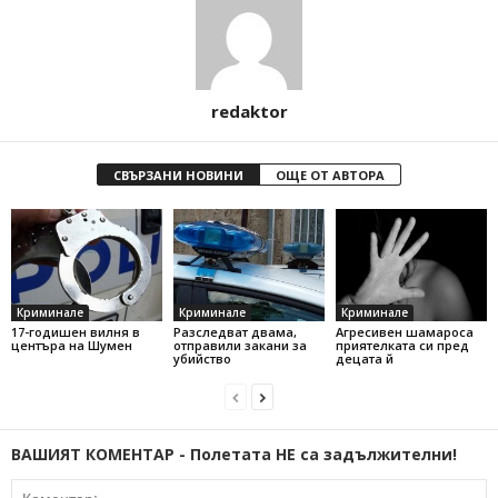
redaktor
СВЪРЗАНИ НОВИНИ
ОЩЕ ОТ АВТОРА
Криминале
Криминале
Криминале
17-годишен вилня в
Разследват двама,
Агресивен шамароса
центъра на Шумен
отправили закани за
приятелката си пред
убийство
децата й
ВАШИЯТ КОМЕНТАР - Полетата НЕ са задължителни!