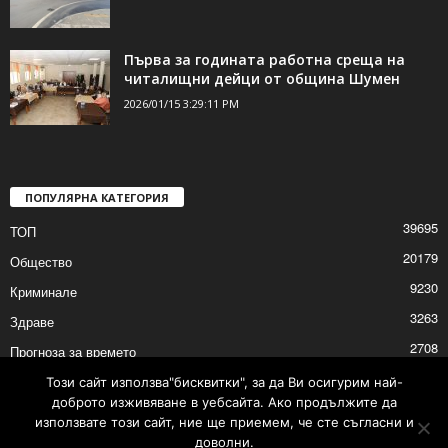
Първа за годината работна среща на
читалищни дейци от община Шумен
2026/01/15 3:29:11 PM
ПОПУЛЯРНА КАТЕГОРИЯ
39695
ТОП
20179
Общество
9230
Криминале
3263
Здраве
2708
Прогноза за времето
2527
Политика
Този сайт използва"бисквитки", за да Ви осигурим най-
доброто изживяване в уебсайта. Ако продължите да
2525
Култура
използвате този сайт, ние ще приемем, че сте съгласни и
доволни.