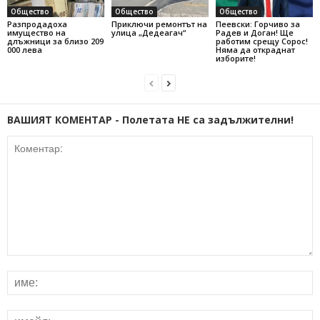
Общество
Общество
Общество
Разпродадоха
Приключи ремонтът на
Пеевски: Горчиво за
имущество на
улица „Дедеагач“
Радев и Доган! Ще
длъжници за близо 209
работим срещу Сорос!
000 лева
Няма да откраднат
изборите!
ВАШИЯТ КОМЕНТАР - Полетата НЕ са задължителни!