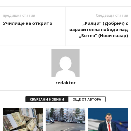
предишна статия
Следваща статия
Училище на открито
„Рилци“ (Добрич) с
изразителна победа над
„Ботев“ (Нови пазар)
redaktor
СВЪРЗАНИ НОВИНИ
ОЩЕ ОТ АВТОРА