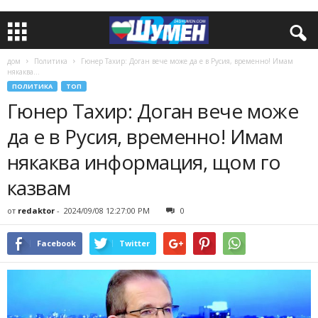
дом
Политика
Гюнер Тахир: Доган вече може да е в Русия, временно! Имам
някаква...
ПОЛИТИКА
ТОП
Гюнер Тахир: Доган вече може
да е в Русия, временно! Имам
някаква информация, щом го
казвам
от
redaktor
-
2024/09/08 12:27:00 PM
0
Facebook
Twitter