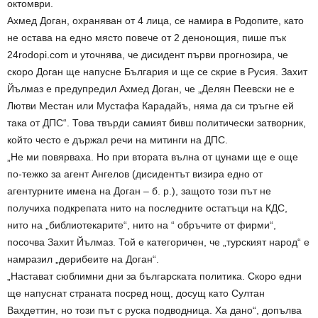
октомври.
Ахмед Доган, охраняван от 4 лица, се намира в Родопите, като
не остава на едно място повече от 2 денонощия, пише пък
24rodopi.com и уточнява, че дисидент първи прогнозира, че
скоро Доган ще напусне България и ще се скрие в Русия. Захит
Йълмаз е предупредил Ахмед Доган, че „Делян Пеевски не е
Лютви Местан или Мустафа Карадайъ, няма да си тръгне ей
така от ДПС“. Това твърди самият бивш политически затворник,
който често е държал речи на митинги на ДПС.
„Не ми повярваха. Но при втората вълна от цунами ще е още
по-тежко за агент Ангелов (дисидентът визира едно от
агентурните имена на Доган – б. р.), защото този път не
получиха подкрепата нито на последните остатъци на КДС,
нито на „библиотекарите“, нито на “ обръчите от фирми“,
посочва Захит Йълмаз. Той е категоричен, че „турският народ“ е
намразил „дерибеите на Доган“.
„Настават сюблимни дни за българската политика. Скоро едни
ще напуснат страната посред нощ, досущ като Султан
Вахдеттин, но този път с руска подводница. Ха дано“, допълва