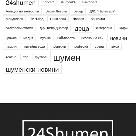
24shumen
Koncert
shumen24
Simfonieta
Агенция по заетостта
Васил Левски
Вебер
ДЛС "Паламара"
Менделсон
ПИН-код
Синя зона
Яворов
банкомат
деца
български филми
д-р Нигяр Джафер
интересно
кадри
новини
кражба
медия
музика
най-новото
незаконна сеч
паркинг
питейна вода
проверки
професия
сцена
такса
шумен
театър
топ
футбол
шуменски новини