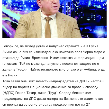
Говори се, че Ахмед Доган е напуснал страната и е в Русия.
Лично аз не бих се изненадал, ако наистина през Черно море е
отишъл до Русия. Временно. Имам някаква информация, щом
го казвам. Той не може да напусне в посока юг, защото не е
желан в Турция. Най-естественото място, ако е в чужбина, е да
е в Русия.
Това заяви бившият заместник-председател на ДПС и настоящ
лидер на партия Национално движение за права и свободи
(НДПС) Гюнер Тахир, пише „Труд“. Според бившия зам.-
председател на ДПС двата лагера на Движението взаимно ще
си пречат да се регистрират за предсрочния вот на 27