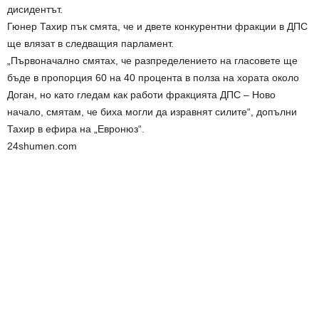
дисидентът.
Гюнер Тахир пък смята, че и двете конкурентни фракции в ДПС
ще влязат в следващия парламент.
„Първоначално смятах, че разпределението на гласовете ще
бъде в пропорция 60 на 40 процента в полза на хората около
Доган, но като гледам как работи фракцията ДПС – Ново
начало, смятам, че биха могли да изравнят силите“, допълни
Тахир в ефира на „Евронюз“.
24shumen.com