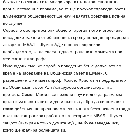
близките на загиналите млади хора в пътнотранспортното
произшествие ние вярваме, че те ще получат справедливост и
шуменската общественост ще научи цялата обективна истина
по случая.
Сериозно сме притеснени обаче от арогантното и агресивно
поведение, както и от обвиненията срещу полицаи, прокурори и
лекари от МБАЛ – Шумен АД, че не са направили
необходимото, за да спасят едно от ранените момичета при
жестоката катастрофа.
Изненадани сме, че подобно поведение беше допуснато по
време на заседание на Общинския съвет в Шумен. С
разрешението на кмета проф. Христо Христов и председателя
на Общинския съвет Ася Аспарухова организаторът на
протеста Симон Милков си позволи поучително да размахва
пръст към съветниците и да ги съветва добре да си помислят
какви действия ще предприемат за пътната безопасност в града
и как ще контролират работата на лекарите в МБАЛ – Шумен,
защото (цитираме точно думите му) „ще бъде заведен иск,
който ще фалира болницата ви.“