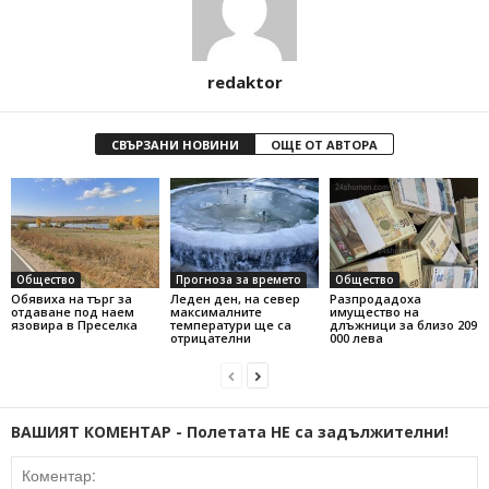
redaktor
СВЪРЗАНИ НОВИНИ
ОЩЕ ОТ АВТОРА
Общество
Прогноза за времето
Общество
Обявиха на търг за
Леден ден, на север
Разпродадоха
отдаване под наем
максималните
имущество на
язовира в Преселка
температури ще са
длъжници за близо 209
отрицателни
000 лева
ВАШИЯТ КОМЕНТАР - Полетата НЕ са задължителни!