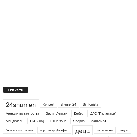
Етикети
24shumen
Koncert
shumen24
Simfonieta