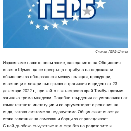
Снимка: ГЕРБ-Шумен
Изразяваме нашето несъгласие, заседанието на Общинския
съвет в Шумен да се превръща в трибуна на недоказани
обвинения за обвързаности между полицаи, прокурори,
съветници и лекари във връзка с трагичния инцидент от 23
декември 2022 г., при който в катастрофа край Томбул джамия
загинаха трима младежи. Подобни твърдения се установяват от
компетентните институции и се аргументират с решения на
съда, затова смятаме за недопустимо Общинският съвет да
става заложник на самозвани борци за справедливост.
С най-дълбоко съчувствие към скръбта на родителите и