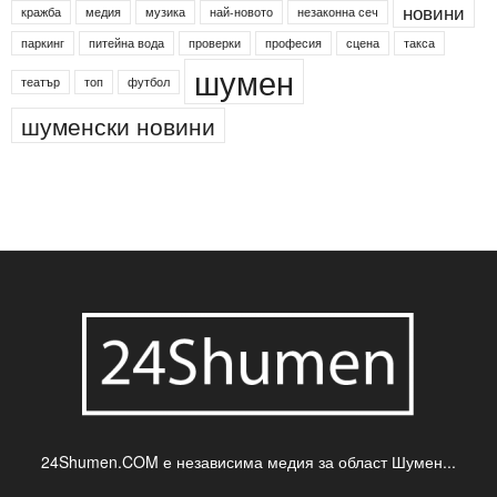
Агенция по заетостта
Васил Левски
Вебер
ДЛС "Паламара"
Менделсон
ПИН-код
Синя зона
Яворов
банкомат
деца
български филми
д-р Нигяр Джафер
интересно
кадри
новини
кражба
медия
музика
най-новото
незаконна сеч
паркинг
питейна вода
проверки
професия
сцена
такса
шумен
театър
топ
футбол
шуменски новини