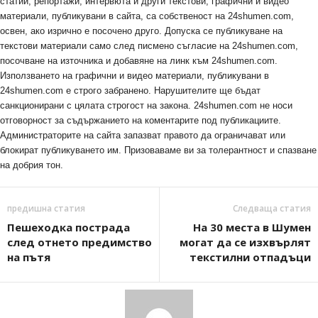
статии, репортажи, интервюта и други текстови, графични и видео
материали, публикувани в сайта, са собственост на 24shumen.com,
освен, ако изрично е посочено друго. Допуска се публикуване на
текстови материали само след писмено съгласие на 24shumen.com,
посочване на източника и добавяне на линк към 24shumen.com.
Използването на графични и видео материали, публикувани в
24shumen.com е строго забранено. Нарушителите ще бъдат
санкционирани с цялата строгост на закона. 24shumen.com не носи
отговорност за съдържанието на коментарите под публикациите.
Администраторите на сайта запазват правото да ограничават или
блокират публикуването им. Призоваваме ви за толерантност и спазване
на добрия тон.
предишна статия
Следваща статия
Пешеходка пострада
На 30 места в Шумен
след отнето предимство
могат да се изхвърлят
на пътя
текстилни отпадъци