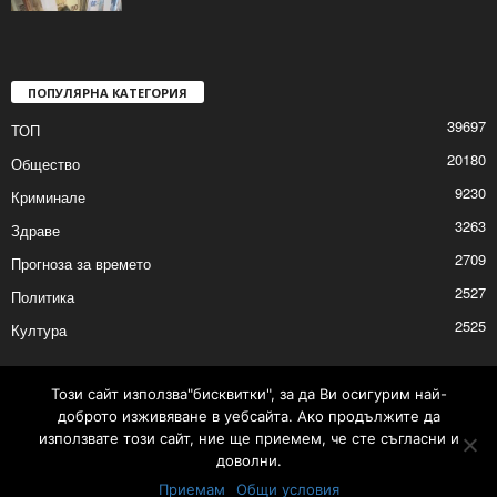
Разпродадоха имущество на длъжници
за близо 209 000 лева
2026/01/15 6:03:26 PM
ПОПУЛЯРНА КАТЕГОРИЯ
39697
ТОП
20180
Общество
9230
Криминале
3263
Здраве
2709
Прогноза за времето
2527
Политика
Този сайт използва"бисквитки", за да Ви осигурим най-
доброто изживяване в уебсайта. Ако продължите да
2525
Култура
използвате този сайт, ние ще приемем, че сте съгласни и
доволни.
Приемам
Общи условия