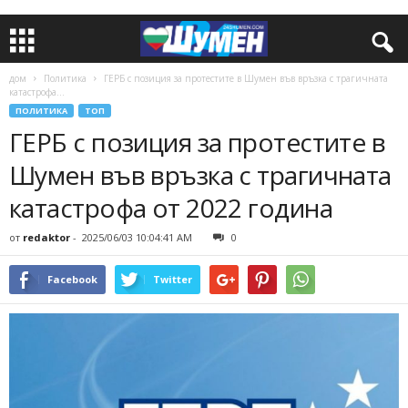
дом
Политика
ГЕРБ с позиция за протестите в Шумен във връзка с трагичната
катастрофа...
ПОЛИТИКА
ТОП
ГЕРБ с позиция за протестите в
Шумен във връзка с трагичната
катастрофа от 2022 година
от
redaktor
-
2025/06/03 10:04:41 AM
0
Facebook
Twitter