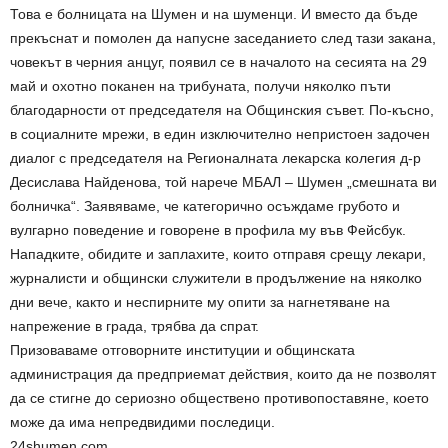
Това е болницата на Шумен и на шуменци. И вместо да бъде
прекъснат и помолен да напусне заседанието след тази закана,
човекът в черния анцуг, появил се в началото на сесията на 29
май и охотно поканен на трибуната, получи няколко пъти
благодарности от председателя на Общинския съвет. По-късно,
в социалните мрежи, в един изключително непристоен задочен
диалог с председателя на Регионалната лекарска колегия д-р
Десислава Найденова, той нарече МБАЛ – Шумен „смешната ви
болничка“. Заявяваме, че категорично осъждаме грубото и
вулгарно поведение и говорене в профила му във Фейсбук.
Нападките, обидите и заплахите, които отправя срещу лекари,
журналисти и общински служители в продължение на няколко
дни вече, както и неспирните му опити за нагнетяване на
напрежение в града, трябва да спрат.
Призоваваме отговорните институции и общинската
администрация да предприемат действия, които да не позволят
да се стигне до сериозно обществено противопоставяне, което
може да има непредвидими последици.
24shumen.com