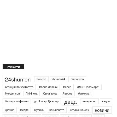
Етикети
24shumen
Koncert
shumen24
Simfonieta
Агенция по заетостта
Васил Левски
Вебер
ДЛС "Паламара"
Менделсон
ПИН-код
Синя зона
Яворов
банкомат