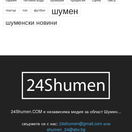
деца
български филми
д-р Нигяр Джафер
интересно
кадри
новини
кражба
медия
музика
най-новото
незаконна сеч
паркинг
питейна вода
проверки
професия
сцена
такса
шумен
театър
топ
футбол
шуменски новини