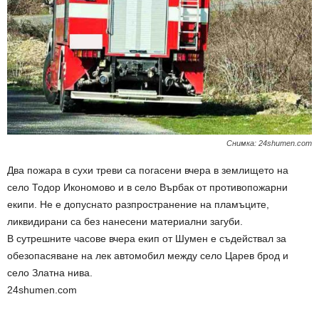
Снимка: 24shumen.com
Два пожара в сухи треви са погасени вчера в землището на
село Тодор Икономово и в село Върбак от противопожарни
екипи. Не е допуснато разпространение на пламъците,
ликвидирани са без нанесени материални загуби.
В сутрешните часове вчера екип от Шумен е съдействал за
обезопасяване на лек автомобил между село Царев брод и
село Златна нива.
24shumen.com