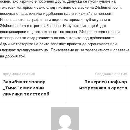
освен, ако изрично е посочено друго. Допуска се публикуване на
текстови материали само след писмено съгласие на 24shumen.com,
посочване на източника и добавяне на линк към 24shumen.com.
Използването на графични и видео материали, публикувани в
24shumen.com е строго забранено. Нарушителите ще бъдат
санкционирани с цялата строгост на закона. 24shumen.com не носи
отговорност за съдържанието на коментарите под публикациите.
Администраторите на сайта запазват правото да ограничават или
блокират публикуването им. Призоваваме ви за толерантност и спазване
на добрия тон.
предишна статия
Следваща статия
Зарибяват язовир
Почерпен шофьор
„Тича“ с милиони
изтрезнява в ареста
личинки толстолоб