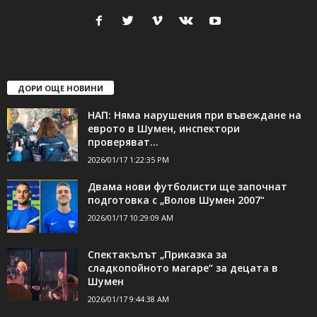
24Shumen.COM е независима медия за област Шумен...
свържете се с нас:
24shumen@gmail.com или
shumen_24@abv.bg
ДОРИ ОЩЕ НОВИНИ
НАП: Няма нарушения при въвеждане на
еврото в Шумен, инспектори
проверяват...
2026/01/17 1:22:35 PM
Двама нови футболисти ще започнат
подготовка с „Волов Шумен 2007“
2026/01/17 10:29:09 AM
Спектакълът „Приказка за