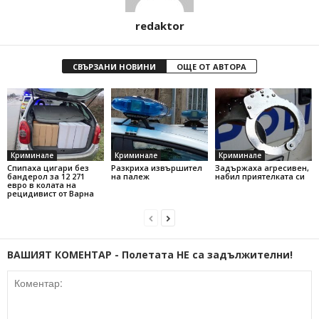
redaktor
СВЪРЗАНИ НОВИНИ
ОЩЕ ОТ АВТОРА
Криминале
Криминале
Криминале
Спипаха цигари без
Разкриха извършител
Задържаха агресивен,
бандерол за 12 271
на палеж
набил приятелката си
евро в колата на
рецидивист от Варна
ВАШИЯТ КОМЕНТАР - Полетата НЕ са задължителни!