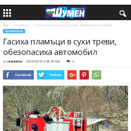
дом
Криминале
Гасиха пламъци в сухи треви, обезопасиха автомобил
КРИМИНАЛЕ
Гасиха пламъци в сухи треви,
обезопасиха автомобил
от
redaktor
-
2025/06/10 9:48:49 AM
0
Facebook
Twitter