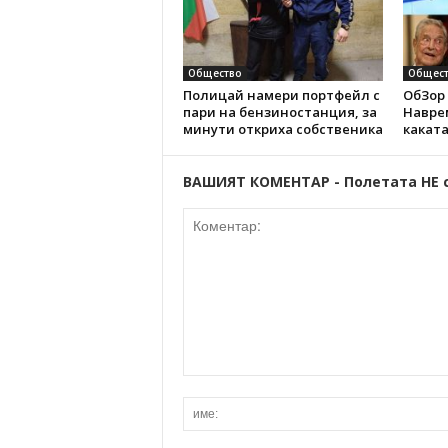
Общество
Общест
Полицай намери портфейл с
ОбЗор 
пари на бензиностанция, за
Наврем
минути откриха собственика
каката
ВАШИЯТ КОМЕНТАР - Полетата НЕ 