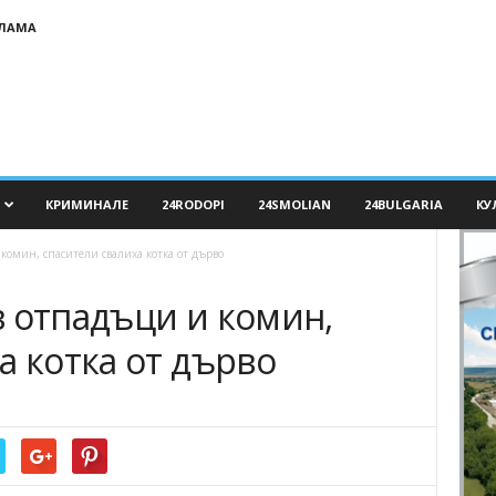
КЛАМА
КРИМИНАЛЕ
24RODOPI
24SMOLIAN
24BULGARIA
КУ
комин, спасители свалиха котка от дърво
в отпадъци и комин,
а котка от дърво