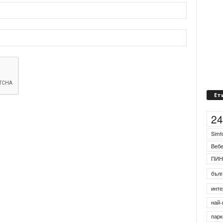
Ет
2
Simf
Веб
ПИН
бълг
инте
най-
парк