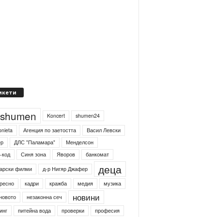
икети
4shumen
Koncert
shumen24
onieta
Агенция по заетостта
Васил Левски
ер
ДЛС "Паламара"
Менделсон
-код
Синя зона
Яворов
банкомат
деца
арски филми
д-р Нигяр Джафер
ресно
кадри
кражба
медия
музика
новини
новото
незаконна сеч
инг
питейна вода
проверки
професия