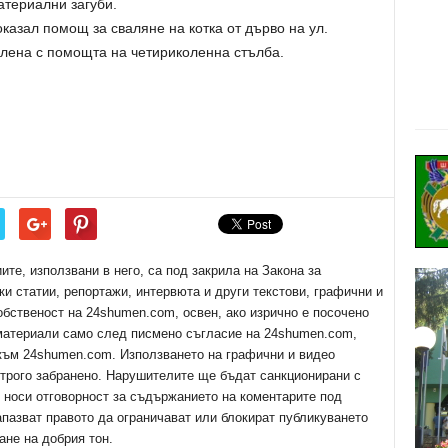
атериални загуби.
азал помощ за сваляне на котка от дърво на ул.
алена с помощта на четириколенна стълба.
е, използвани в него, са под закрила на Закона за
ки статии, репортажи, интервюта и други текстови, графични и
обственост на 24shumen.com, освен, ако изрично е посочено
 материали само след писмено съгласие на 24shumen.com,
 към 24shumen.com. Използването на графични и видео
трого забранено. Нарушителите ще бъдат санкционирани с
е носи отговорност за съдържанието на коментарите под
апазват правото да ограничават или блокират публикуването
ане на добрия тон.