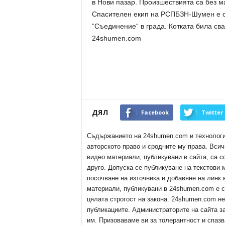
в Нови пазар. Произшествията са без м
Спасителен екип на РСПБЗН-Шумен е ок
“Съединение“ в града. Котката била св
24shumen.com
ДЯЛ
Facebook
Twitter
Съдържанието на 24shumen.com и технологиит
авторското право и сродните му права. Всич
видео материали, публикувани в сайта, са с
друго. Допуска се публикуване на текстови
посочване на източника и добавяне на линк
материали, публикувани в 24shumen.com е с
цялата строгост на закона. 24shumen.com н
публикациите. Администраторите на сайта з
им. Призоваваме ви за толерантност и спазв