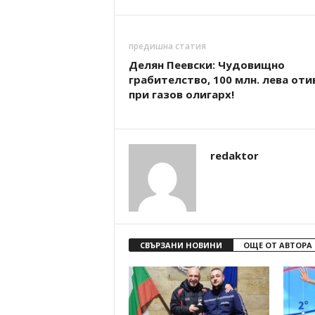
предишна статия
Делян Пеевски: Чудовищно
грабителство, 100 млн. лева оти
при газов олигарх!
redaktor
СВЪРЗАНИ НОВИНИ
ОЩЕ ОТ АВТОРА