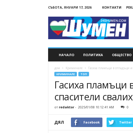
СЪБОТА, ЯНУАРИ 17, 2026
КОНТАКТИ
РЕ
24Shumen.COM
НАЧАЛО
ПОЛИТИКА
ОБЩЕСТВО
дом
Криминале
Гасиха пламъци в отпадъци и 
КРИМИНАЛЕ
ТОП
Гасиха пламъци 
спасители свалих
от
redaktor
-
2025/01/08 10:12:41 AM
0
ДЯЛ
Facebook
Twitter