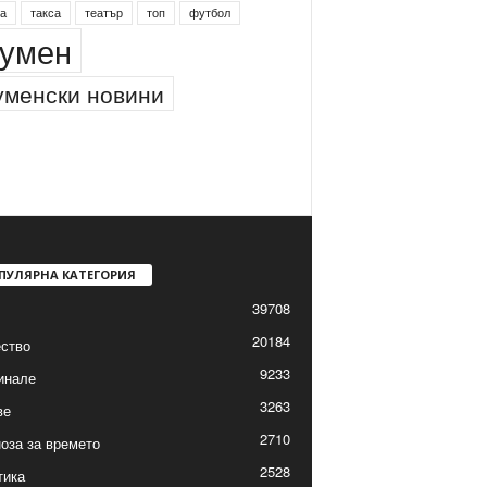
а
такса
театър
топ
футбол
умен
менски новини
ПУЛЯРНА КАТЕГОРИЯ
39708
20184
ство
9233
инале
3263
ве
2710
оза за времето
2528
тика