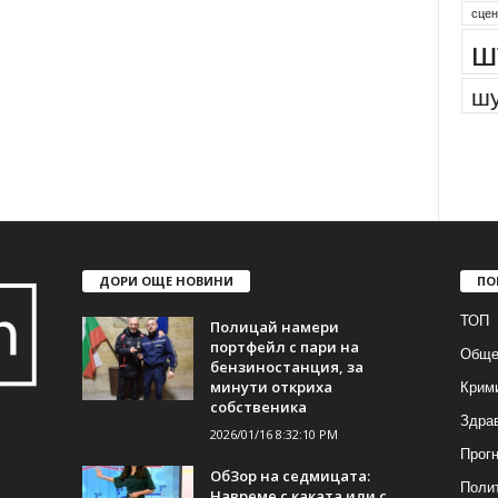
сцен
ш
шу
ДОРИ ОЩЕ НОВИНИ
ПО
ТОП
Полицай намери
портфейл с пари на
Обще
бензиностанция, за
Крим
минути откриха
собственика
Здра
2026/01/16 8:32:10 PM
Прогн
ОбЗор на седмицата:
Поли
Навреме с каката или с