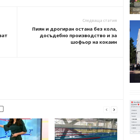
Следваща статия
Пиян и дрогиран остана без кола,
ват
досъдебно производство и за
шофьор на кокаин