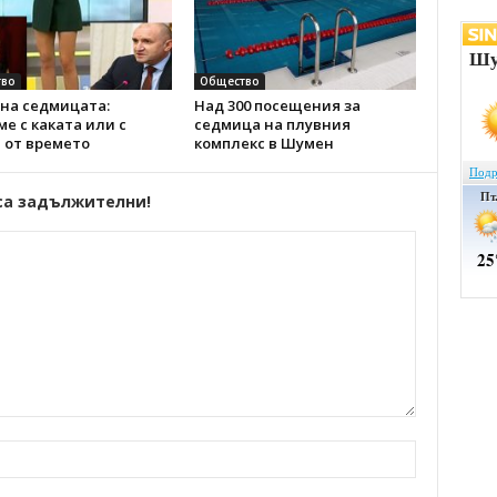
во
Общество
на седмицата:
Над 300 посещения за
е с каката или с
седмица на плувния
 от времето
комплекс в Шумен
са задължителни!