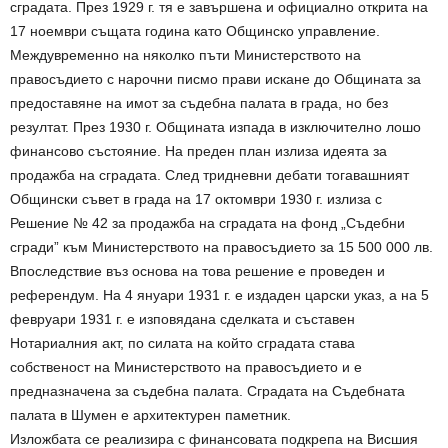
сградата. През 1929 г. тя е завършена и официално открита на
17 ноември същата година като Общинско управление.
Междувременно на няколко пъти Министерството на
правосъдието с нарочни писмо прави искане до Общината за
предоставяне на имот за съдебна палата в града, но без
резултат. През 1930 г. Общината изпада в изключително лошо
финансово състояние. На преден план излиза идеята за
продажба на сградата. След тридневни дебати тогавашният
Общински съвет в града на 17 октомври 1930 г. излиза с
Решение № 42 за продажба на сградата на фонд „Съдебни
сгради” към Министерството на правосъдието за 15 500 000 лв.
Впоследствие въз основа на това решение е проведен и
референдум. На 4 януари 1931 г. е издаден царски указ, а на 5
февруари 1931 г. е изповядана сделката и съставен
Нотариалния акт, по силата на който сградата става
собственост на Министерството на правосъдието и е
предназначена за съдебна палата. Сградата на Съдебната
палата в Шумен е архитектурен паметник.
Изложбата се реализира с финансовата подкрепа на Висшия