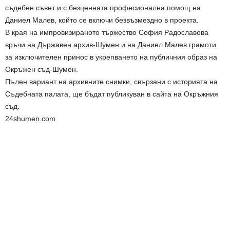
съдебен съвет и с безценната професионална помощ на
Даниел Малев, който се включи безвъзмездно в проекта.
В края на импровизираното тържество София Радославова
връчи на Държавен архив-Шумен и на Даниел Малев грамоти
за изключителен принос в укрепването на публичния образ на
Окръжен съд-Шумен.
Пълен вариант на архивните снимки, свързани с историята на
Съдебната палата, ще бъдат публикуван в сайта на Окръжния
съд.
24shumen.com