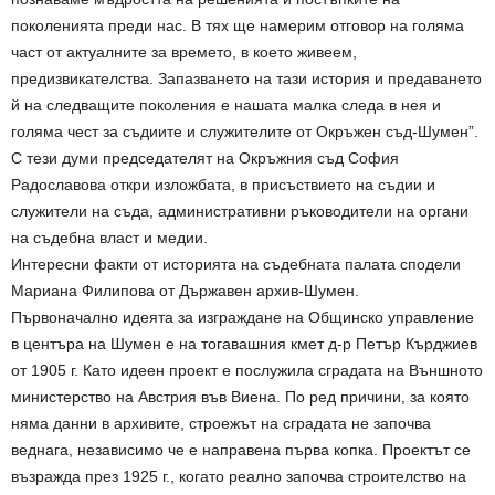
поколенията преди нас. В тях ще намерим отговор на голяма
част от актуалните за времето, в което живеем,
предизвикателства. Запазването на тази история и предаването
й на следващите поколения е нашата малка следа в нея и
голяма чест за съдиите и служителите от Окръжен съд-Шумен”.
С тези думи председателят на Окръжния съд София
Радославова откри изложбата, в присъствието на съдии и
служители на съда, административни ръководители на органи
на съдебна власт и медии.
Интересни факти от историята на съдебната палата сподели
Мариана Филипова от Държавен архив-Шумен.
Първоначално идеята за изграждане на Общинско управление
в центъра на Шумен е на тогавашния кмет д-р Петър Кърджиев
от 1905 г. Като идеен проект е послужила сградата на Външното
министерство на Австрия във Виена. По ред причини, за която
няма данни в архивите, строежът на сградата не започва
веднага, независимо че е направена първа копка. Проектът се
възражда през 1925 г., когато реално започва строителство на