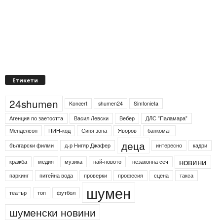
Етикети
24shumen
Koncert
shumen24
Simfonieta
Агенция по заетостта
Васил Левски
Вебер
ДЛС "Паламара"
Менделсон
ПИН-код
Синя зона
Яворов
банкомат
деца
български филми
д-р Нигяр Джафер
интересно
кадри
новини
кражба
медия
музика
най-новото
незаконна сеч
паркинг
питейна вода
проверки
професия
сцена
такса