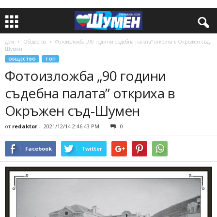
дом
Общество
Фотоизложба „90 години съдебна палата” откриха в Окръжен съд-
Шумен
ОБЩЕСТВО
ТОП
Фотоизложба „90 години
съдебна палата” откриха в
Окръжен съд-Шумен
от
redaktor
-
2021/12/14 2:46:43 PM
0
Facebook
Twitter