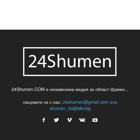
шумен
театър
топ
футбол
шуменски новини
24Shumen.COM е независима медия за област Шумен...
свържете се с нас:
24shumen@gmail.com или
shumen_24@abv.bg