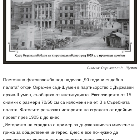
Снимка: Окръжен съд - Шумен
Постоянна фотоизложба под надслов „90 години съдебна
палата” откри Окръжен съд-Шумен в партньорство с Държавен
архив-Шумен, съобщиха от институцията. Експозицията от 15
снимки с размери 70/50 см са изложени на ет. 3 в Съдебната
палата. Фотосите разказват историята на сградата от идейния
проект през 1905 г. до днес.
„Историята на сградата е пример за държавническо мислене и
грижа за обществения интерес. Днес е все по-нужно да
познаваме мъдростта на решенията и постъпките на