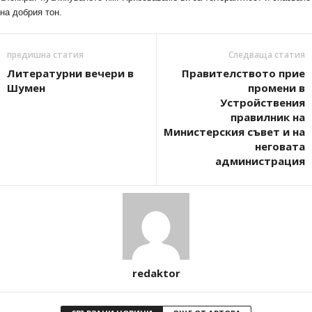
на добрия тон.
предишна статия
Следваща статия
Литературни вечери в
Правителството прие
Шумен
промени в
Устройствения
правилник на
Министерския съвет и на
неговата
администрация
redaktor