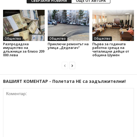
СВЪРЗАНИ НОВИНИ
ОЩЕ ОТ АВТОРА
Общество
Общество
Общество
Разпродадоха
Приключи ремонтът на
Първа за годината
имущество на
улица „Дедеагач“
работна среща на
длъжници за близо 209
читалищни дейци от
000 лева
община Шумен
ВАШИЯТ КОМЕНТАР - Полетата НЕ са задължителни!