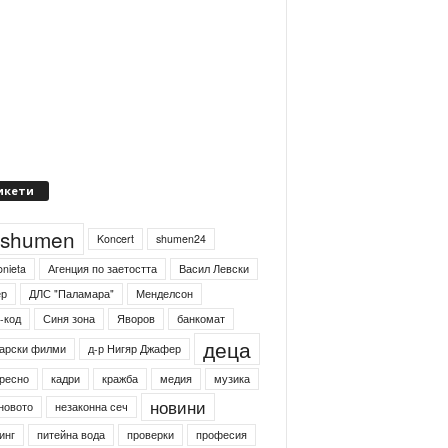
икети
4shumen
Koncert
shumen24
onieta
Агенция по заетостта
Васил Левски
ер
ДЛС "Паламара"
Менделсон
-код
Синя зона
Яворов
банкомат
деца
арски филми
д-р Нигяр Джафер
ресно
кадри
кражба
медия
музика
новини
новото
незаконна сеч
инг
питейна вода
проверки
професия