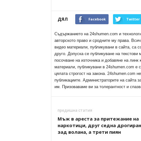
ДЯЛ
Facebook
Twitter
Съдържанието на 24shumen.com и технологиит
авторското право и сродните му права. Всич
видео материали, публикувани в сайта, са с
друго. Допуска се публикуване на текстови
посочване на източника и добавяне на линк
материали, публикувани в 24shumen.com е с
цялата строгост на закона. 24shumen.com н
публикациите. Администраторите на сайта з
им. Призоваваме ви за толерантност и спазв
предишна статия
Мъж в ареста за притежание на
наркотици, друг седна дрогира
зад волана, а трети пиян