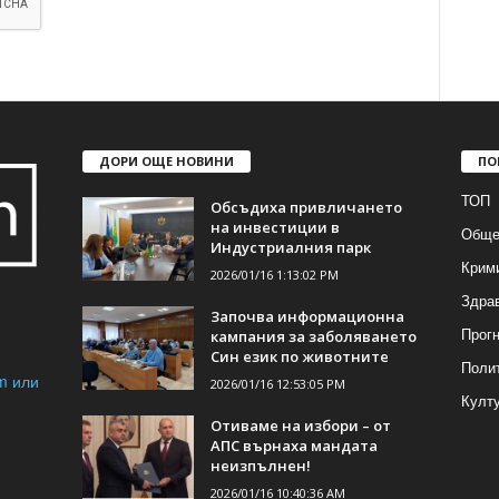
ДОРИ ОЩЕ НОВИНИ
ПО
ТОП
Обсъдиха привличането
на инвестиции в
Обще
Индустриалния парк
Крим
2026/01/16 1:13:02 PM
Здра
Започва информационна
Прогн
кампания за заболяването
Син език по животните
Поли
m или
2026/01/16 12:53:05 PM
Култ
Отиваме на избори – от
АПС върнаха мандата
неизпълнен!
2026/01/16 10:40:36 AM