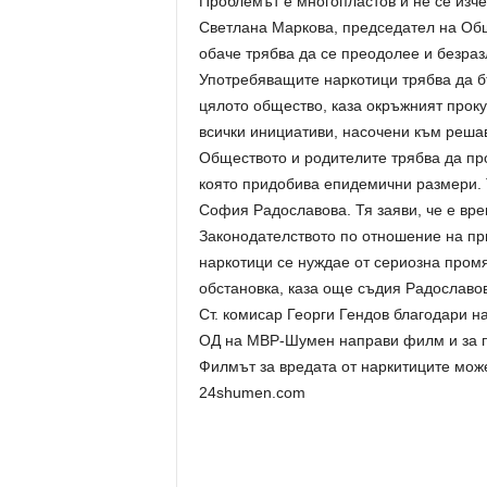
Проблемът е многопластов и не се изче
Светлана Маркова, председател на Общ
обаче трябва да се преодолее и безраз
Употребяващите наркотици трябва да бъ
цялото общество, каза окръжният проку
всички инициативи, насочени към реша
Обществото и родителите трябва да пр
която придобива епидемични размери.
София Радославова. Тя заяви, че е вре
Законодателството по отношение на пр
наркотици се нуждае от сериозна промя
обстановка, каза още съдия Радославо
Ст. комисар Георги Гендов благодари 
ОД на МВР-Шумен направи филм и за п
Филмът за вредата от наркитиците мож
24shumen.com