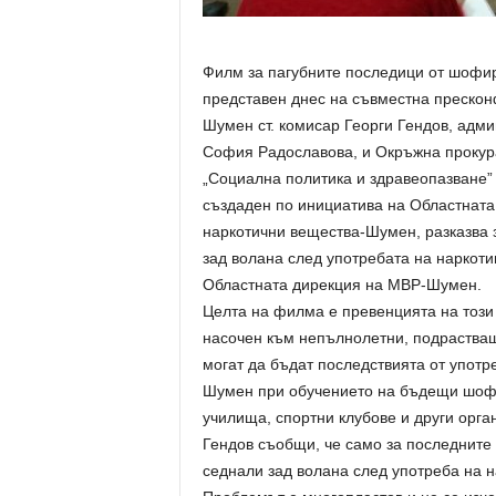
Филм за пагубните последици от шофи
представен днес на съвместна прескон
Шумен ст. комисар Георги Гендов, адм
София Радославова, и Окръжна прокура
„Социална политика и здравеопазване”
създаден по инициатива на Областната
наркотични вещества-Шумен, разказва з
зад волана след употребата на наркоти
Областната дирекция на МВР-Шумен.
Целта на филма е превенцията на този 
насочен към непълнолетни, подрастващ
могат да бъдат последствията от употр
Шумен при обучението на бъдещи шофь
училища, спортни клубове и други орган
Гендов съобщи, че само за последните 
седнали зад волана след употреба на н