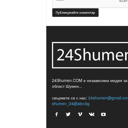
24Shumen.COM е независима медия за
област Шумен...
свържете се с нас:
24shumen@gmail.co
shumen_24@abv.bg