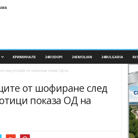
АМА
КРИМИНАЛЕ
24RODOPI
24SMOLIAN
24BULGARIA
КУ
е след употреба на наркотици показа ОД на...
ците от шофиране след
отици показа ОД на