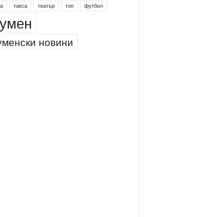
а
такса
театър
топ
футбол
умен
менски новини