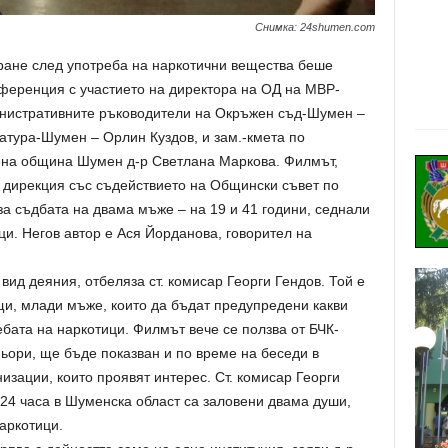
Снимка: 24shumen.com
ране след употреба на наркотични вещества беше
ференция с участието на директора на ОД на МВР-
инистративните ръководители на Окръжен съд-Шумен –
тура-Шумен – Орлин Куздов, и зам.-кмета по
 на община Шумен д-р Светлана Маркова. Филмът,
 дирекция със съдействието на Общински съвет по
а съдбата на двама мъже – на 19 и 41 години, седнали
ци. Негов автор е Ася Йорданова, говорител на
вид деяния, отбеляза ст. комисар Георги Гендов. Той е
и, млади мъже, които да бъдат предупредени какви
ебата на наркотици. Филмът вече се ползва от БЧК-
ори, ще бъде показван и по време на беседи в
изации, които проявят интерес. Ст. комисар Георги
24 часа в Шуменска област са заловени двама души,
аркотици.