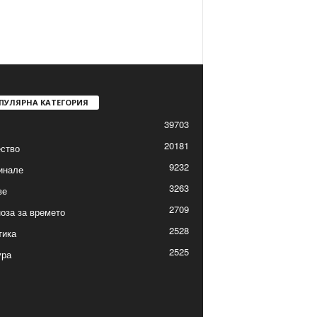
ПУЛЯРНА КАТЕГОРИЯ
39703
20181
ство
9232
инале
3263
ве
2709
оза за времето
2528
тика
2525
ура