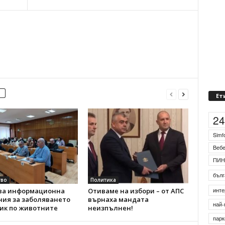
Ет
2
Simf
Веб
ПИН
бълг
во
Политика
ва информационна
Отиваме на избори – от АПС
инте
ния за заболяването
върнаха мандата
най-
зик по животните
неизпълнен!
парк