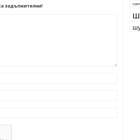
сцен
са задължителни!
ш
шу