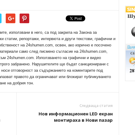
е, използвани в него, са под закрила на Закона за
ки статии, репортажи, интервюта и други текстови, графични и
обственост на 24shumen.com, освен, ако изрично е посочено
 материали само след писмено съгласие на 24shumen.com,
 към 24shumen.com. Използването на графични и видео
трого забранено. Нарушителите ще бъдат санкционирани с
е носи отговорност за съдържанието на коментарите под
апазват правото да ограничават или блокират публикуването
ане на добрия тон.
Следваща статия
Нов информационен LED екран
н
монтираха в Нови пазар