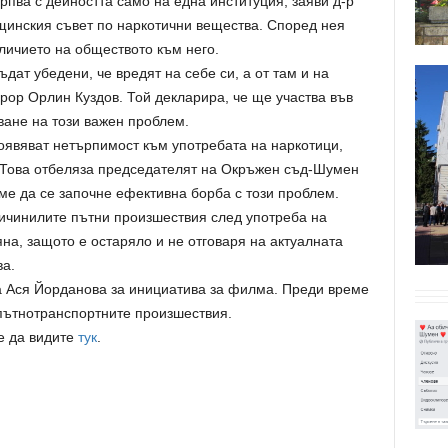
рпва с дейността само на една институция, заяви д-р
инския съвет по наркотични вещества. Според нея
личието на обществото към него.
дат убедени, че вредят на себе си, а от там и на
рор Орлин Куздов. Той декларира, че ще участва във
ване на този важен проблем.
оявяват нетърпимост към употребата на наркотици,
 Това отбеляза председателят на Окръжен съд-Шумен
ме да се започне ефективна борба с този проблем.
ичинилите пътни произшествия след употреба на
на, защото е остаряло и не отговаря на актуалната
ва.
на Ася Йорданова за инициатива за филма. Преди време
ътнотранспортните произшествия.
е да видите
тук
.