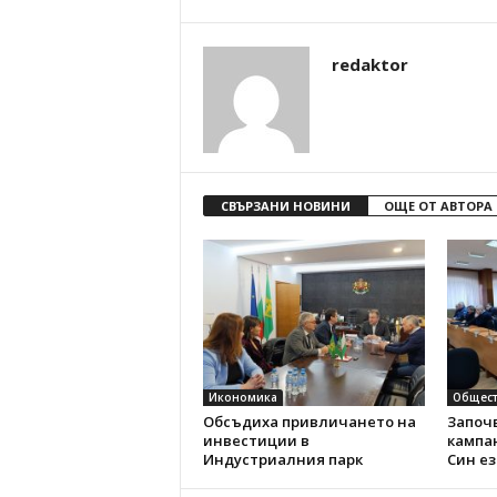
redaktor
СВЪРЗАНИ НОВИНИ
ОЩЕ ОТ АВТОРА
Икономика
Общест
Обсъдиха привличането на
Започ
инвестиции в
кампа
Индустриалния парк
Син е