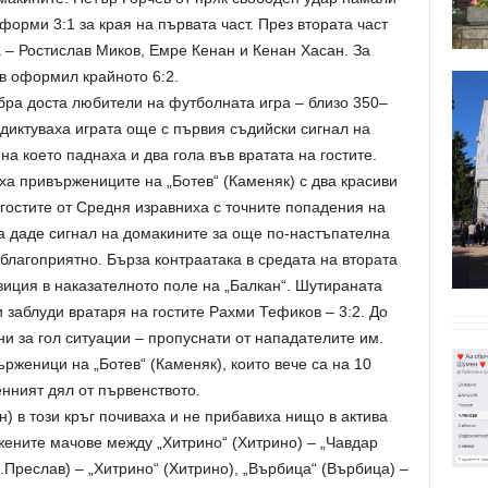
оформи 3:1 за края на първата част. През втората част
а – Ростислав Миков, Емре Кенан и Кенан Хасан. За
в оформил крайното 6:2.
бра доста любители на футболната игра – близо 350–
диктуваха играта още с първия съдийски сигнал на
а което паднаха и два гола във вратата на гостите.
а привържениците на „Ботев“ (Каменяк) с два красиви
 гостите от Средня изравниха с точните попадения на
 даде сигнал на домакините за още по-настъпателна
 благоприятно. Бърза контраатака в средата на втората
озиция в наказателното поле на „Балкан“. Шутираната
 заблуди вратаря на гостите Рахми Тефиков – 3:2. До
ни за гол ситуации – пропуснати от нападателите им.
женици на „Ботев“ (Каменяк), които вече са на 10
нният дял от първенството.
н) в този кръг почиваха и не прибавиха нищо в актива
ожените мачове между „Хитрино“ (Хитрино) – „Чавдар
.Преслав) – „Хитрино“ (Хитрино), „Върбица“ (Върбица) –