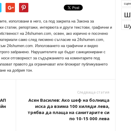
парк
сцен
ш
е, използвани в него, са под закрила на Закона за
ки статии, репортажи, интервюта и други текстови, графични и
шу
обственост на 24shumen.com, освен, ако изрично е посочено
 материали само след писмено съгласие на 24shumen.com,
 към 24shumen.com. Използването на графични и видео
трого забранено. Нарушителите ще бъдат санкционирани с
е носи отговорност за съдържанието на коментарите под
апазват правото да ограничават или блокират публикуването
ане на добрия тон.
Следваща статия
НАП
Асен Василев: Ако шеф на болница
айн
иска да взима 100 хиляди лева,
трябва да плаща на санитарите си
по 10-15 000 лева