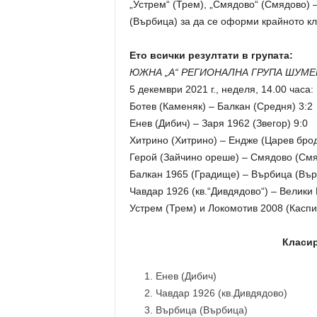
„Устрем“ (Трем), „Смядово“ (Смядово) –
(Върбица) за да се оформи крайното кл
Ето всички резултати в групата:
ЮЖНА „А“ РЕГИОНАЛНА ГРУПА ШУМЕН
5 декември 2021 г., неделя, 14.00 часа:
Ботев (Каменяк) – Балкан (Средня) 3:2
Енев (Дибич) – Заря 1962 (Звегор) 9:0
Хитрино (Хитрино) – Ендже (Царев брод
Герой (Зайчино ореше) – Смядово (Смя
Балкан 1965 (Градище) – Върбица (Вър
Чавдар 1926 (кв.“Дивдядово“) – Велики 
Устрем (Трем) и Локомотив 2008 (Каспи
Класиран
Енев (Дибич) 1
Чавдар 1926 (кв.Дивд
Върбица (Върбица