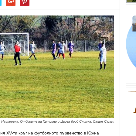
На терена: Отборите на Хитрино и Царев брод Снимка: Салим Салих
ния ХV-ти кръг на футболното първенство в Южна