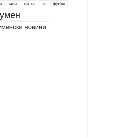
инг
питейна вода
проверки
професия
а
такса
театър
топ
футбол
умен
менски новини