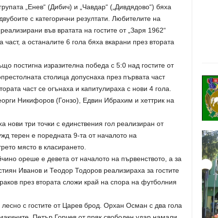
рупата „Енев“ (Дибич) и „Чавдар“ („Дивдядово“) бяха
вубоите с категорични резултати. Любителите на
реализирани във вратата на гостите от „Заря 1962“
та част, а останалите 6 гола бяха вкарани през втората
ъщо постигна изразителна победа с 5:0 над гостите от
опрестолната столица допуснаха през първата част
тората част се огънаха и капитулираха с нови 4 гола.
орги Никифоров (Гонзо), Едвин Ибрахим и хеттрик на
а нови три точки с единствения гол реализиран от
жд терен е поредната 9-та от началото на
трето място в класирането.
йчино ореше е девета от началото на първенството, а за
стиян Иванов и Теодор Тодоров реализираха за гостите
ираков през втората сложи край на спора на футболния
лесно с гостите от Царев брод. Орхан Осман с два гола
макините. Петър Горчев от пряк свободен удар намали