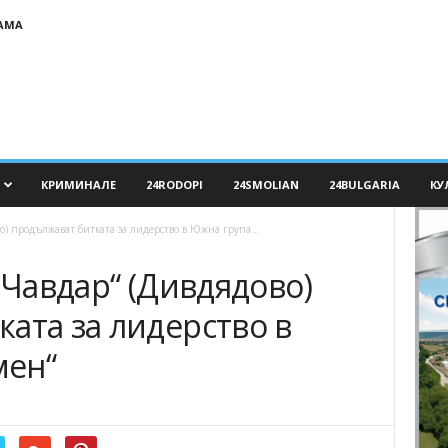
АМА
КРИМИНАЛЕ
24RODOPI
24SMOLIAN
24BULGARIA
КУ
о) продължават битката за лидерство в Южна група...
 „Чавдар“ (Дивдядово)
ата за лидерство в
мен“