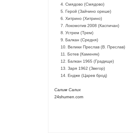
Смядово (Смядово
Герой (Зайчино оре
Хитрино (Хитрино
Локомотив 2008 (Касп
Устрем (Трем) 
Балкан (Средня)
Велики Преслав (В. П
Ботев (Каменяк)
Балкан 1965 (Град
Заря 1962 (Звего
Ендже (Царев бро
Салим Салих
24shumen.com