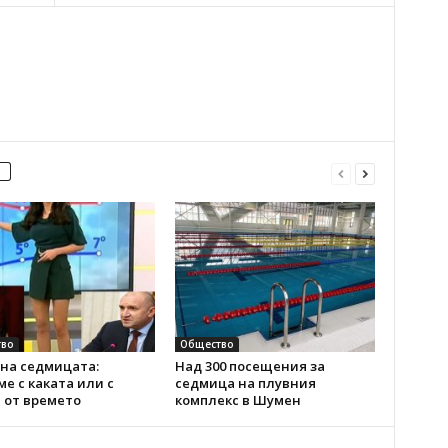
во
Общество
на седмицата:
Над 300 посещения за
е с каката или с
седмица на плувния
 от времето
комплекс в Шумен