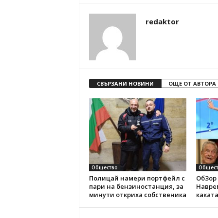
redaktor
СВЪРЗАНИ НОВИНИ
ОЩЕ ОТ АВТОРА
Общество
Общест
Полицай намери портфейл с
ОбЗор 
пари на бензиностанция, за
Наврем
минути откриха собственика
каката