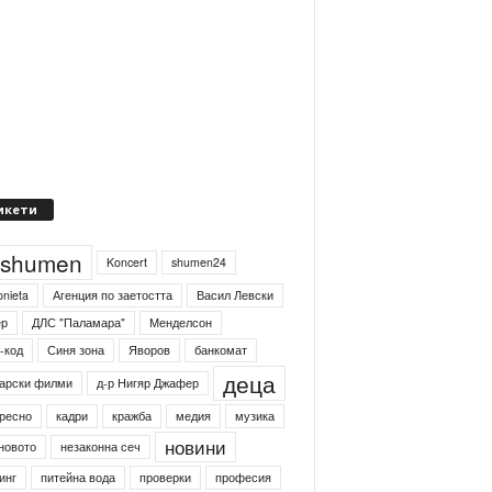
икети
4shumen
Koncert
shumen24
onieta
Агенция по заетостта
Васил Левски
ер
ДЛС "Паламара"
Менделсон
-код
Синя зона
Яворов
банкомат
деца
арски филми
д-р Нигяр Джафер
ресно
кадри
кражба
медия
музика
новини
новото
незаконна сеч