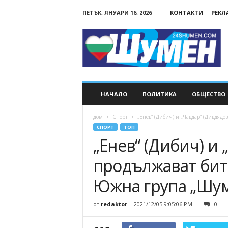
ПЕТЪК, ЯНУАРИ 16, 2026
КОНТАКТИ
РЕКЛ
24Shumen.COM
НАЧАЛО
ПОЛИТИКА
ОБЩЕСТВО
дом
Спорт
„Енев“ (Дибич) и „Чавдар“ (Дивдядов
СПОРТ
ТОП
„Енев“ (Дибич) и
продължават битк
Южна група „Шу
от
redaktor
-
2021/12/05 9:05:06 PM
0