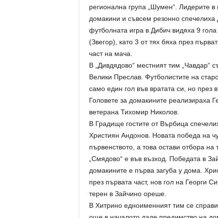
регионална група „Шумен“. Лидерите в г
домакини и съвсем резонно спечелиха д
футболната игра в Дибич видяха 9 гола 
(Звегор), като 3 от тях бяха през първа
част на мача.
В „Дивдядово“ местният тим „Чавдар“ с
Велики Преслав. Футболистите на стар
само един гол във вратата си, но през в
Головете за домакините реализираха Ге
ветерана Тихомир Николов.
В Градище гостите от Върбица спечелих
Християн Андонов. Новата победа на чу
първенството, а това остави отбора на 
„Смядово“ е във възход. Победата в За
домакините е първа загуба у дома. Хри
през първата част, нов гол на Георги С
терен в Зайчино ореше.
В Хитрино едноименният тим се справи 
още в началото даде предимство на до