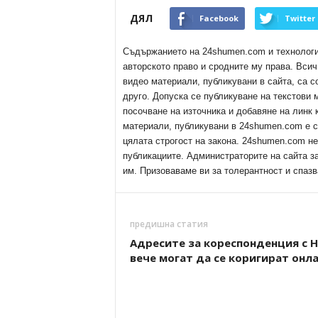
ДЯЛ
Facebook
Twitter
Съдържанието на 24shumen.com и технологиит
авторското право и сродните му права. Всич
видео материали, публикувани в сайта, са с
друго. Допуска се публикуване на текстови
посочване на източника и добавяне на линк
материали, публикувани в 24shumen.com е с
цялата строгост на закона. 24shumen.com н
публикациите. Администраторите на сайта з
им. Призоваваме ви за толерантност и спазв
предишна статия
Адресите за кореспонденция с 
вече могат да се коригират онл