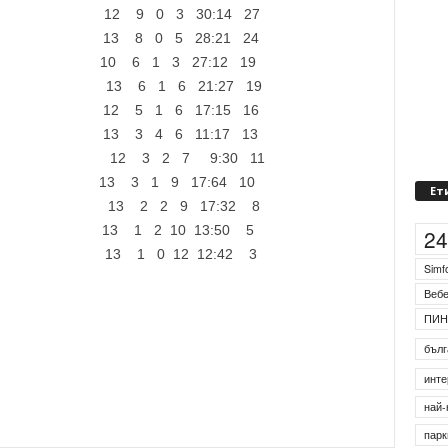
) 12 9 0 3 30:14 27
ше) 13 8 0 5 28:21 24
) 10 6 1 3 27:12 19
ичан) 13 6 1 6 21:27 19
12 5 1 6 17:15 16
 13 3 4 6 11:17 13
реслав) 12 3 2 7 9:30 11
 13 3 1 9 17:64 10
ище) 13 2 2 9 17:32 8
Ет
р) 13 1 2 10 13:50 5
д) 13 1 0 12 12:42 3
2
Simf
Веб
ПИН
бълг
инте
най-