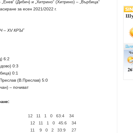
 „Енев“ (Дибич) и „Хитрино“ (Хитрино) – „Върбица“
асиране за есен 2021/2022 г.
 – XV КРЪГ
) 6:2
дово) 0:3
бица) 0:1
Преслав (В.Преслав) 5:0
чан) – почиват
е:
2 11 1 0 63:4 34
ядово) 12 11 1 0 45:6 34
) 11 9 0 2 33:9 27