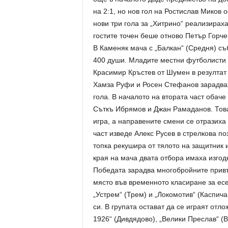
на 2:1, но нов гол на Ростислав Миков 
нови три гола за „Хитрино“ реализирах
гостите точен беше отново Петър Горче
В Каменяк мача с „Балкан“ (Средня) съ
400 души. Младите местни футболисти 
Красимир Кръстев от Шумен в резултат н
Хамза Руфи и Росен Стефанов зарадвах
гола. В началото на втората част обаче
Съткъ Ибрямов и Джан Рамаданов. Това
игра, а направените смени се отразиха
част изведе Алекс Русев в стрелкова п
топка рекушира от тялото на защитник и
края на мача двата отбора имаха изгод
Победата зарадва многобройните привър
място във временното класиране за есе
„Устрем“ (Трем) и „Локомотив“ (Каспича
си. В групата остават да се играят отл
1926“ (Дивдядово), „Велики Преслав“ (В