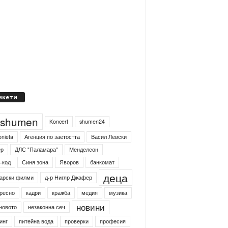
икети
4shumen
Koncert
shumen24
onieta
Агенция по заетостта
Васил Левски
ер
ДЛС "Паламара"
Менделсон
-код
Синя зона
Яворов
банкомат
деца
арски филми
д-р Нигяр Джафер
ресно
кадри
кражба
медия
музика
новини
новото
незаконна сеч