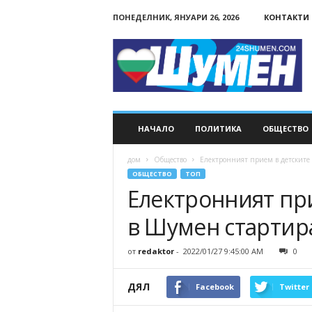
ПОНЕДЕЛНИК, ЯНУАРИ 26, 2026
КОНТАКТИ
24Shumen.COM
НАЧАЛО
ПОЛИТИКА
ОБЩЕСТВО
дом
Общество
Електронният прием в детските
ОБЩЕСТВО
ТОП
Електронният пр
в Шумен стартира
от
redaktor
-
2022/01/27 9:45:00 AM
0
ДЯЛ
Facebook
Twitter