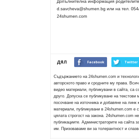
Допълнителна информация родителите 
d.savcheva@shumen.bg или на тел. 054
24shumen.com
ДЯЛ
Facebook
Twitter
Съдържанието на 24shumen.com и технологиит
авторското право и сродните му права. Всич
видео материали, публикувани в сайта, са с
друго. Допуска се публикуване на текстови
посочване на източника и добавяне на линк
материали, публикувани в 24shumen.com е с
цялата строгост на закона. 24shumen.com н
публикациите. Администраторите на сайта з
им. Призоваваме ви за толерантност и спазв