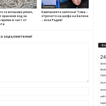
Политика
о се влошава рязко,
Кампанията започна! Тома –
 оранжев код за
отрочето на шефа на Белене
 време в част от
– иска Радев!
ата
са задължителни!
Ет
2
Simf
Веб
ПИН
бълг
инте
най-