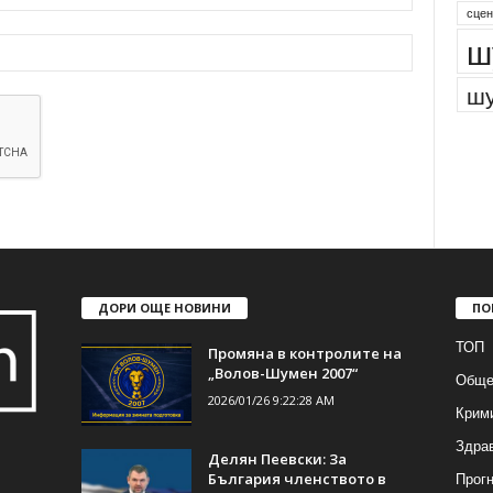
парк
сцен
ш
шу
ДОРИ ОЩЕ НОВИНИ
ПО
ТОП
Промяна в контролите на
„Волов-Шумен 2007“
Обще
2026/01/26 9:22:28 AM
Крим
Здра
Делян Пеевски: За
Прогн
България членството в