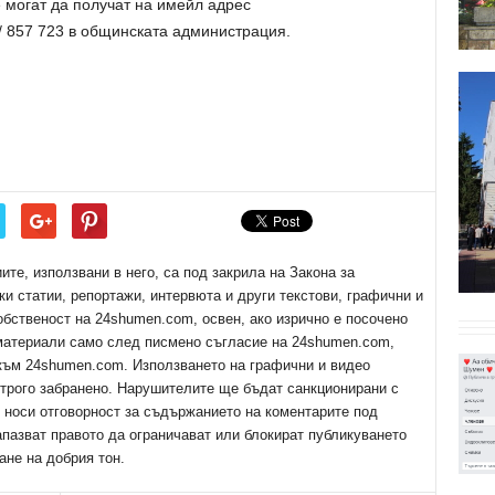
могат да получат на имейл адрес
/ 857 723 в общинската администрация.
е, използвани в него, са под закрила на Закона за
ки статии, репортажи, интервюта и други текстови, графични и
обственост на 24shumen.com, освен, ако изрично е посочено
 материали само след писмено съгласие на 24shumen.com,
 към 24shumen.com. Използването на графични и видео
трого забранено. Нарушителите ще бъдат санкционирани с
е носи отговорност за съдържанието на коментарите под
апазват правото да ограничават или блокират публикуването
ане на добрия тон.