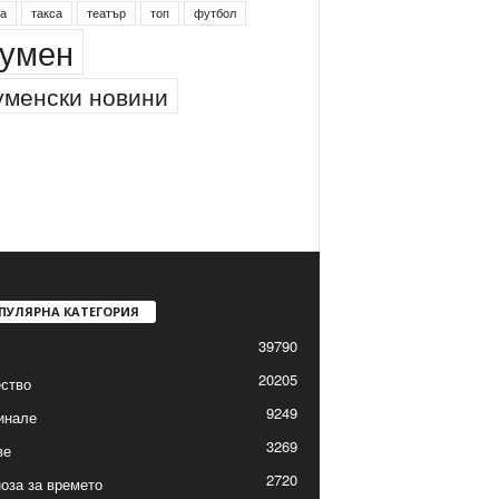
инг
питейна вода
проверки
професия
а
такса
театър
топ
футбол
умен
менски новини
ПУЛЯРНА КАТЕГОРИЯ
39790
20205
ство
9249
инале
3269
ве
2720
оза за времето