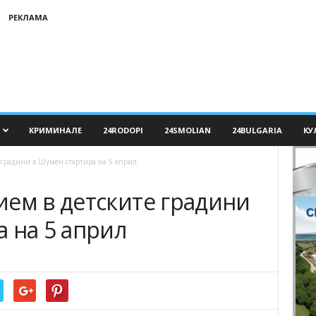
РЕКЛАМА
КРИМИНАЛЕ
24RODOPI
24SMOLIAN
24BULGARIA
КУ
 градини в Шумен стартира на 5 април
ием в детските градини
 на 5 април