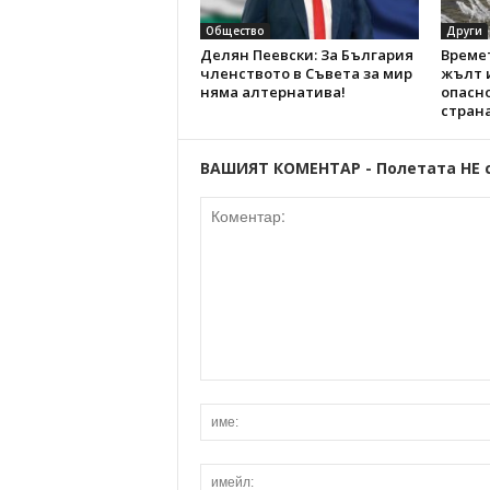
Общество
Други
Делян Пеевски: За България
Времет
членството в Съвета за мир
жълт и
няма алтернатива!
опасно
стран
ВАШИЯТ КОМЕНТАР - Полетата НЕ 