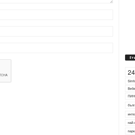
Ет
2
Simf
Веб
ПИН
бълг
инте
най-
парк