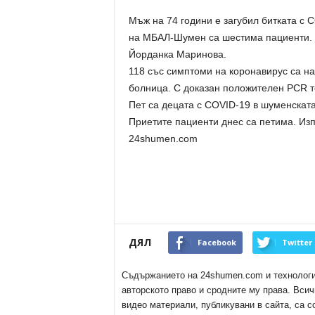
Мъж на 74 години е загубил битката с 
на МБАЛ-Шумен са шестима пациенти. О
Йорданка Маринова.
118 със симптоми на коронавирус са н
болница. С доказан положителен PCR те
Пет са децата с COVID-19 в шуменскат
Приетите пациенти днес са петима. Изп
24shumen.com
ДЯЛ
Facebook
Twitter
Съдържанието на 24shumen.com и технологиит
авторското право и сродните му права. Всич
видео материали, публикувани в сайта, са с