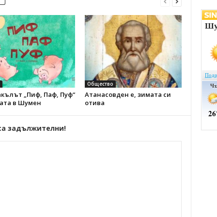
Общество
кълът „Пиф, Паф, Пуф“
Атанасовден е, зимата си
цата в Шумен
отива
са задължителни!