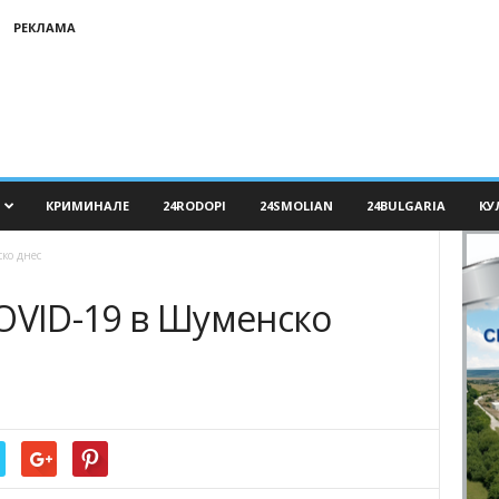
РЕКЛАМА
КРИМИНАЛЕ
24RODOPI
24SMOLIAN
24BULGARIA
КУ
ко днес
OVID-19 в Шуменско