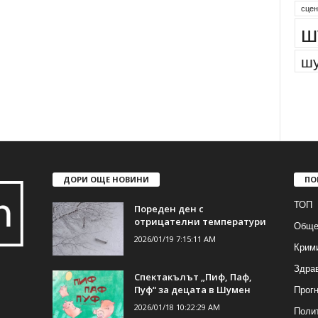
сцен
ш
шу
ДОРИ ОЩЕ НОВИНИ
ПО
ТОП
Пореден ден с
отрицателни температури
Обще
2026/01/19 7:15:11 AM
Крим
Здра
Спектакълът „Пиф, Паф,
Прогн
Пуф“ за децата в Шумен
2026/01/18 10:22:29 AM
Поли