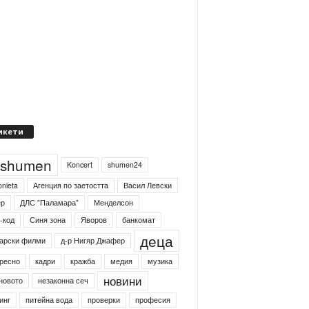
икети
4shumen
Koncert
shumen24
onieta
Агенция по заетостта
Васил Левски
ер
ДЛС "Паламара"
Менделсон
-код
Синя зона
Яворов
банкомат
деца
арски филми
д-р Нигяр Джафер
ресно
кадри
кражба
медия
музика
новини
новото
незаконна сеч
инг
питейна вода
проверки
професия