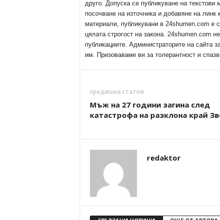
друго. Допуска се публикуване на текстови
посочване на източника и добавяне на линк
материали, публикувани в 24shumen.com е с
цялата строгост на закона. 24shumen.com н
публикациите. Администраторите на сайта з
им. Призоваваме ви за толерантност и спазв
предишна статия
Мъж на 27 години загина след
катастрофа на разклона край Зв
redaktor