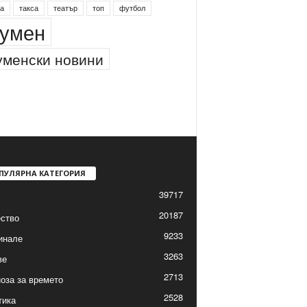
а
такса
театър
топ
футбол
умен
менски новини
ПУЛЯРНА КАТЕГОРИЯ
39717
20187
ство
9233
инале
3263
ве
2713
оза за времето
2528
тика