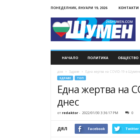
ПОНЕДЕЛНИК, ЯНУАРИ 19, 2026
КОНТАКТИ
24Shumen.COM
НАЧАЛО
ПОЛИТИКА
ОБЩЕСТВО
дом
Здраве
Една жертва на COVID-19 в Шуменс
ЗДРАВЕ
ТОП
Една жертва на C
днес
от
redaktor
-
2022/01/30 3:36:17 PM
0
ДЯЛ
Facebook
Twitter