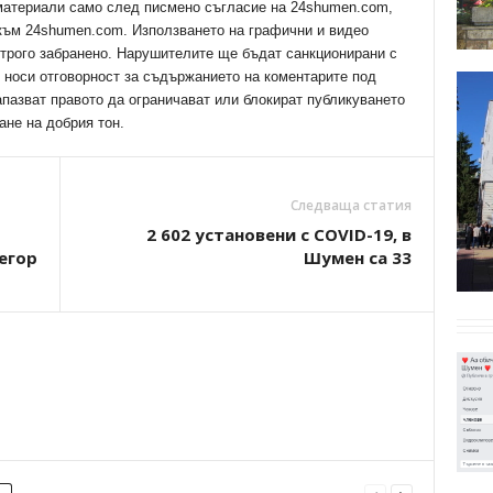
 материали само след писмено съгласие на 24shumen.com,
 към 24shumen.com. Използването на графични и видео
трого забранено. Нарушителите ще бъдат санкционирани с
е носи отговорност за съдържанието на коментарите под
апазват правото да ограничават или блокират публикуването
ане на добрия тон.
Следваща статия
2 602 установени с COVID-19, в
егор
Шумен са 33