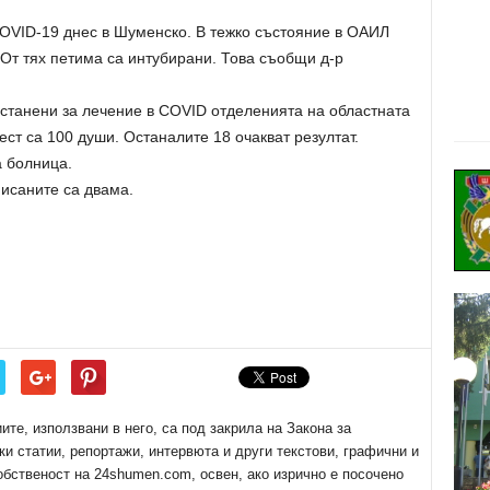
COVID-19 днес в Шуменско. В тежко състояние в ОАИЛ
т тях петима са интубирани. Това съобщи д-р
астанени за лечение в COVID отделенията на областната
ст са 100 души. Останалите 18 очакват резултат.
а болница.
исаните са двама.
е, използвани в него, са под закрила на Закона за
ки статии, репортажи, интервюта и други текстови, графични и
обственост на 24shumen.com, освен, ако изрично е посочено