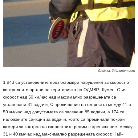
Снимка: 24shumen.com
1 943 са установените през октомври нарушения за скорост от
контролните органи на територията на ОДМВР-Шумен. Със
скорост над 50 км/час над максимално разрешената са
установени 31 водачи, С превишение на скоростта между 41 и
50 км/час над допустимата са засечени 85 водачи, а 174 са
наложените санкции за водачи, които са преминали покрай
камери за контрол на скоростните режим с превишение между
31 и 40 км/час над максимално разрешената скорост. Най-