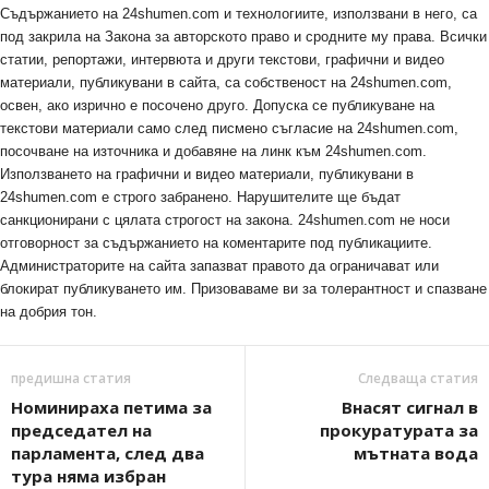
Съдържанието на 24shumen.com и технологиите, използвани в него, са
под закрила на Закона за авторското право и сродните му права. Всички
статии, репортажи, интервюта и други текстови, графични и видео
материали, публикувани в сайта, са собственост на 24shumen.com,
освен, ако изрично е посочено друго. Допуска се публикуване на
текстови материали само след писмено съгласие на 24shumen.com,
посочване на източника и добавяне на линк към 24shumen.com.
Използването на графични и видео материали, публикувани в
24shumen.com е строго забранено. Нарушителите ще бъдат
санкционирани с цялата строгост на закона. 24shumen.com не носи
отговорност за съдържанието на коментарите под публикациите.
Администраторите на сайта запазват правото да ограничават или
блокират публикуването им. Призоваваме ви за толерантност и спазване
на добрия тон.
предишна статия
Следваща статия
Номинираха петима за
Внасят сигнал в
председател на
прокуратурата за
парламента, след два
мътната вода
тура няма избран