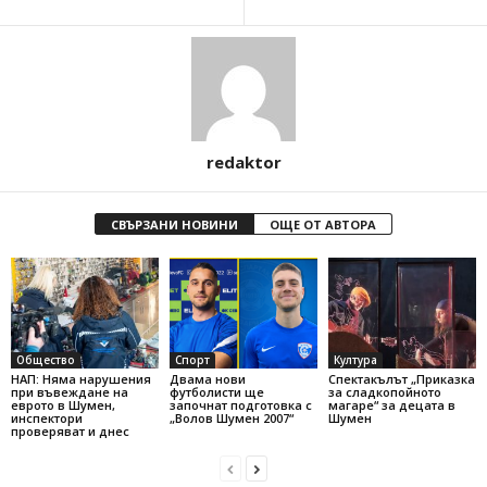
redaktor
СВЪРЗАНИ НОВИНИ
ОЩЕ ОТ АВТОРА
Общество
Спорт
Култура
НАП: Няма нарушения
Двама нови
Спектакълът „Приказка
при въвеждане на
футболисти ще
за сладкопойното
еврото в Шумен,
започнат подготовка с
магаре“ за децата в
инспектори
„Волов Шумен 2007“
Шумен
проверяват и днес