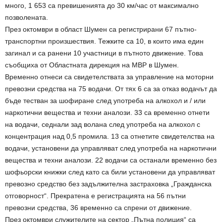
много, 1 653 са превишенията до 30 км/час от максимално
позволената.
През октомври в област Шумен са регистрирани 67 пътно-
транспортни произшествия. Тежките са 10, в които има един
загинал и са ранени 10 участници в пътното движение. Това
съобщиха от Областната дирекция на МВР в Шумен.
Временно отнеси са свидетелствата за управление на моторни
превозни средства на 75 водачи. От тях 6 са за отказ водачът да
бъде тестван за шофиране след употреба на алкохол и / или
наркотични вещества и техни аналози. 33 са временно отнети
на водачи, седнали зад волана след употреба на алкохол с
концентрация над 0,5 промила. 13 са отнетите свидетелства на
водачи, установени да управляват след употреба на наркотични
вещества и техни аналози. 22 водачи са останали временно без
шофьорски книжки след като са били установени да управляват
превозно средство без задължителна застраховка „Гражданска
отговорност“. Прекратена е регистрацията на 56 пътни
превозни средства, 36 временно са спрени от движение.
През октомври служителите на сектор „Пътна полиция“ са