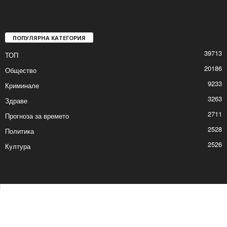
ПОПУЛЯРНА КАТЕГОРИЯ
39713
ТОП
20186
Общество
9233
Криминале
3263
Здраве
2711
Прогноза за времето
2528
Политика
2526
Култура
Контакти
Реклама
© © 2017 24Shumen.COM. Изработка и поддръжка от
Timag.EU
и
CHOCHEV TEAM