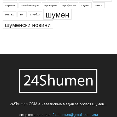
паркинг
питейна вода
проверки
професия
сцена
такса
шумен
театър
топ
футбол
шуменски новини
24Shumen.COM е независима медия за област Шумен...
свържете се с нас:
24shumen@gmail.com или