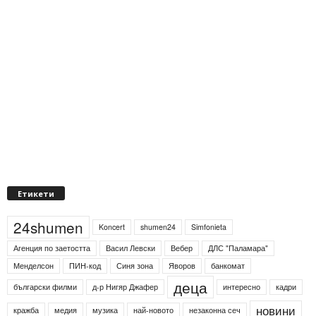
Етикети
24shumen
Koncert
shumen24
Simfonieta
Агенция по заетостта
Васил Левски
Вебер
ДЛС "Паламара"
Менделсон
ПИН-код
Синя зона
Яворов
банкомат
деца
български филми
д-р Нигяр Джафер
интересно
кадри
новини
кражба
медия
музика
най-новото
незаконна сеч