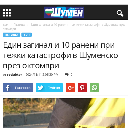
дом
Пътища
Един загинал и 10 ранени при тежки катастрофи в Шуменско през
октомври
ПЪТИЩА
ТОП
Един загинал и 10 ранени при
тежки катастрофи в Шуменско
през октомври
от
redaktor
-
2024/11/11 2:05:30 PM
0
Facebook
Twitter