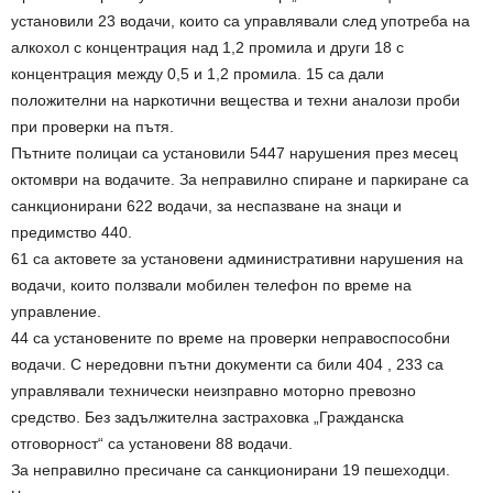
установили 23 водачи, които са управлявали след употреба на
алкохол с концентрация над 1,2 промила и други 18 с
концентрация между 0,5 и 1,2 промила. 15 са дали
положителни на наркотични вещества и техни аналози проби
при проверки на пътя.
Пътните полицаи са установили 5447 нарушения през месец
октомври на водачите. За неправилно спиране и паркиране са
санкционирани 622 водачи, за неспазване на знаци и
предимство 440.
61 са актовете за установени административни нарушения на
водачи, които ползвали мобилен телефон по време на
управление.
44 са установените по време на проверки неправоспособни
водачи. С нередовни пътни документи са били 404 , 233 са
управлявали технически неизправно моторно превозно
средство. Без задължителна застраховка „Гражданска
отговорност“ са установени 88 водачи.
За неправилно пресичане са санкционирани 19 пешеходци.