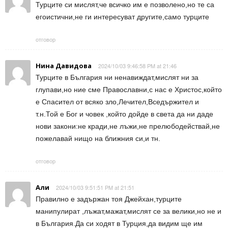
Турците си мислят,че всичко им е позволено,но те са
егоистични,не ги интересуват другите,само турците
отговор
Нина Давидова
2024/10/03 9:46:58 PM at 21:46
Турците в България ни ненавиждат,мислят ни за
глупави,но ние сме Православни,с нас е Христос,който
е Спасител от всяко зло,Лечител,Вседържител и
т.н.Той е Бог и човек ,който дойде в света да ни даде
нови закони:не кради,не лъжи,не прелюбодействай,не
пожелавай нищо на ближния си,и тн.
отговор
Али
2024/10/03 9:51:51 PM at 21:51
Правилно е задържан тоя Джейхан,турците
манипулират ,лъжат,мажат,мислят се за велики,но не и
в България.Да си ходят в Турция,да видим ще им