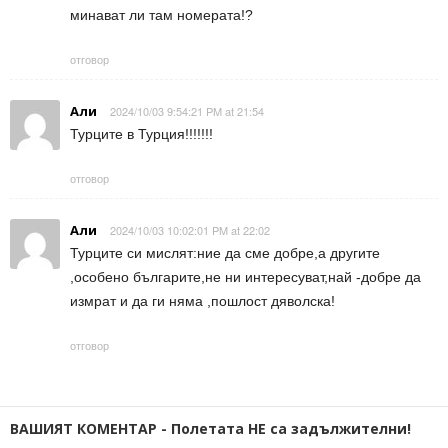
минават ли там номерата!?
отговор
Али
2024/10/03 9:54:21 PM at 21:54
Турците в Турция!!!!!!!
отговор
Али
2024/10/03 10:02:01 PM at 22:02
Турците си мислят:ние да сме добре,а другите
,особено българите,не ни интересуват,най -добре да
измрат и да ги няма ,пошлост дяволска!
отговор
ВАШИЯТ КОМЕНТАР - Полетата НЕ са задължителни!