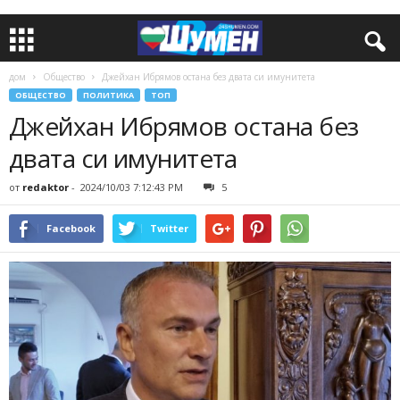
дом
Общество
Джейхан Ибрямов остана без двата си имунитета
ОБЩЕСТВО
ПОЛИТИКА
ТОП
Джейхан Ибрямов остана без
двата си имунитета
от
redaktor
-
2024/10/03 7:12:43 PM
5
Facebook
Twitter