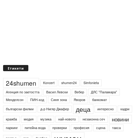
Етикети
24shumen
Koncert
shumen24
Simfonieta
Агенция по заетостта
Васил Левски
Вебер
ДЛС "Паламара"
Менделсон
ПИН-код
Синя зона
Яворов
банкомат
деца
български филми
д-р Нигяр Джафер
интересно
кадри
новини
кражба
медия
музика
най-новото
незаконна сеч
паркинг
питейна вода
проверки
професия
сцена
такса