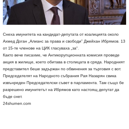
Снеха имунитета на кандидат-депутата от коалицията около
Ахмед Доган „Алианс за права и свободи” Джейхан Ибрямов. 13
от 15-те членове на ЦИК гласуваха „за“.
Както вече писахме, че Антикорупционната комисия проведе
акция в жилище, което обитава в столицата в сряда. Народният
представител беше задържан по обвинения за търговия с вот.
Председателят на Народното събрания Рая Назарян свика
извънреден Председателски съвет в парламента. Там също бе
разрешено имунитетът на Ибрямов като настоящ депутат да
бъде снет.
24shumen.com