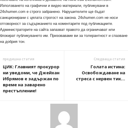
Използването на графични и видео материали, публикувани в
24shumen.com е строго забранено. Нарушителите ще бъдат
санкционирани с цялата строгост на закона. 24shumen.com не носи
отговорност за съдържанието на коментарите под публикациите.
Администраторите на сайта запазват правото да ограничават или
блокират публикуването им. Призоваваме ви за толерантност и спазване
на добрия тон.
предишна статия
Следваща статия
ЦИК: Главният прокурор
Голата истина:
ни уведоми, че Джейхан
Освобождаване на
Ибрямов е задържан по
стреса с нервен тик…
време на заварено
престъпление!