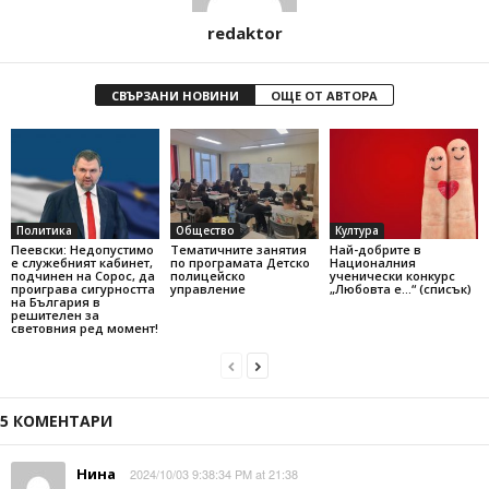
redaktor
СВЪРЗАНИ НОВИНИ
ОЩЕ ОТ АВТОРА
Политика
Общество
Култура
Пеевски: Недопустимо
Тематичните занятия
Най-добрите в
е служебният кабинет,
по програмата Детско
Националния
подчинен на Сорос, да
полицейско
ученически конкурс
проиграва сигурността
управление
„Любовта е…“ (списък)
на България в
решителен за
световния ред момент!
5 КОМЕНТАРИ
Нина
2024/10/03 9:38:34 PM at 21:38