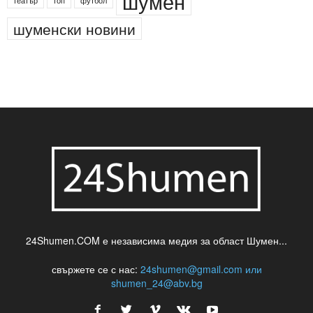
шумен
театър
топ
футбол
шуменски новини
24Shumen.COM е независима медия за област Шумен...
свържете се с нас:
24shumen@gmail.com или
shumen_24@abv.bg