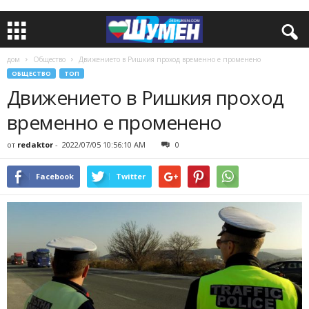
дом
Общество
Движението в Ришкия проход временно е променено
ОБЩЕСТВО
ТОП
Движението в Ришкия проход
временно е променено
от
redaktor
-
2022/07/05 10:56:10 AM
0
Facebook
Twitter