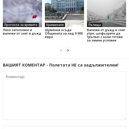
Прогноза за времето
Криминале
Пътища
Леко затопляне и
Шуменка осъди
Валежи от дъжд и сняг
валежи от сняг и дъжд
Общината за над 9 000
утре, шофьорите да
евро
тръгват с коли готови
за зимни условия
ВАШИЯТ КОМЕНТАР - Полетата НЕ са задължителни!