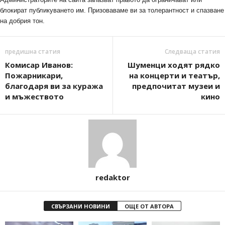
блокират публикуването им. Призоваваме ви за толерантност и спазване
на добрия тон.
предишна статия
Следваща статия
Комисар Иванов:
Шуменци ходят рядко
Пожарникари,
на концерти и театър,
благодаря ви за куража
предпочитат музеи и
и мъжеството
кино
redaktor
СВЪРЗАНИ НОВИНИ
ОЩЕ ОТ АВТОРА