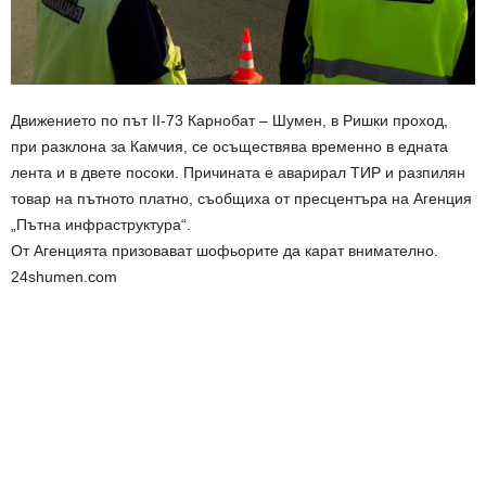
Движението по път II-73 Карнобат – Шумен, в Ришки проход,
при разклона за Камчия, се осъществява временно в едната
лента и в двете посоки. Причината е аварирал ТИР и разпилян
товар на пътното платно, съобщиха от пресцентъра на Агенция
„Пътна инфраструктура“.
От Агенцията призовават шофьорите да карат внимателно.
24shumen.com