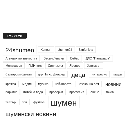
Етикети
24shumen
Koncert
shumen24
Simfonieta
Агенция по заетостта
Васил Левски
Вебер
ДЛС "Паламара"
Менделсон
ПИН-код
Синя зона
Яворов
банкомат
деца
български филми
д-р Нигяр Джафер
интересно
кадри
новини
кражба
медия
музика
най-новото
незаконна сеч
паркинг
питейна вода
проверки
професия
сцена
такса
шумен
театър
топ
футбол