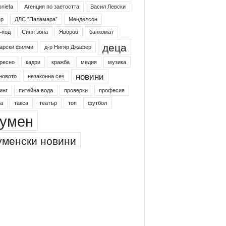
onieta
Агенция по заетостта
Васил Левски
ер
ДЛС "Паламара"
Менделсон
-код
Синя зона
Яворов
банкомат
деца
арски филми
д-р Нигяр Джафер
ресно
кадри
кражба
медия
музика
новини
новото
незаконна сеч
инг
питейна вода
проверки
професия
а
такса
театър
топ
футбол
умен
менски новини