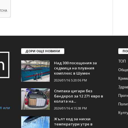
ДОРИ ОЩЕ НОВИНИ
ПО
ТОП
Над 300 посещения за
седмица на плувния
Обще
комплекс в Шумен
Крим
2026/01/16 5:20:06 PM
Здра
Спипаха цигари без
Прогн
бандерол за 12 271 евро в
колата на...
Поли
m или
2026/01/16 4:15:38 PM
Култ
Жълт код за ниски
температури утре в