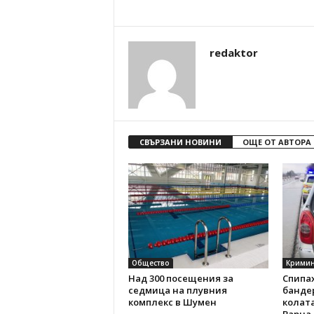
redaktor
СВЪРЗАНИ НОВИНИ
ОЩЕ ОТ АВТОРА
Общество
Кримин
Над 300 посещения за
Спипах
седмица на плувния
бандер
комплекс в Шумен
колата