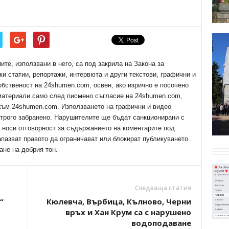
е, използвани в него, са под закрила на Закона за
ки статии, репортажи, интервюта и други текстови, графични и
обственост на 24shumen.com, освен, ако изрично е посочено
 материали само след писмено съгласие на 24shumen.com,
 към 24shumen.com. Използването на графични и видео
трого забранено. Нарушителите ще бъдат санкционирани с
е носи отговорност за съдържанието на коментарите под
апазват правото да ограничават или блокират публикуването
ане на добрия тон.
Следваща статия
“
Кюлевча, Върбица, Кълново, Черни
връх и Хан Крум са с нарушено
водоподаване