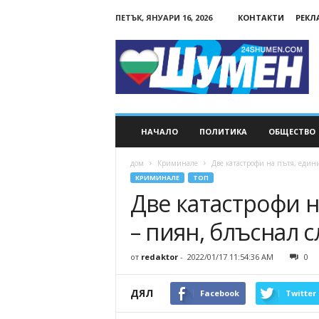
ПЕТЪК, ЯНУАРИ 16, 2026
КОНТАКТИ
РЕКЛ
24Shumen.COM
НАЧАЛО
ПОЛИТИКА
ОБЩЕСТВО
дом
Криминале
Две катастрофи на пътя, едини
КРИМИНАЛЕ
ТОП
Две катастрофи 
– пиян, блъснал 
от
redaktor
-
2022/01/17 11:54:36 AM
0
ДЯЛ
Facebook
Twitter