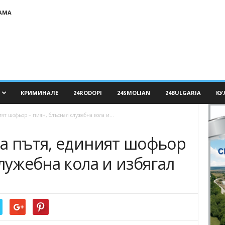
АМА
КРИМИНАЛЕ
24RODOPI
24SMOLIAN
24BULGARIA
КУ
ят шофьор – пиян, блъснал служебна кола и...
на пътя, единият шофьор
служебна кола и избягал