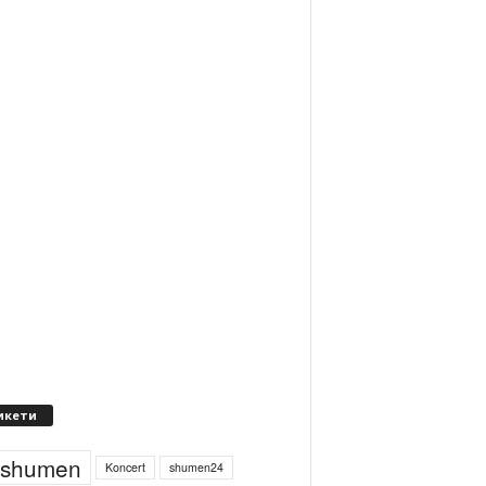
икети
4shumen
Koncert
shumen24