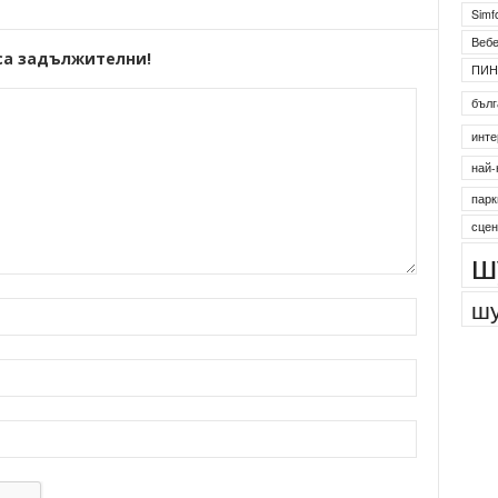
Simf
Веб
са задължителни!
ПИН
бълг
инте
най-
парк
сцен
ш
шу