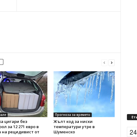
але
Прогноза за времето
Ет
а цигари без
Жълт код за ниски
ол за 12 271 евро в
температури утре в
2
 на рецидивист от
Шуменско