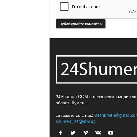
24Shumen.COM е независима медия за
област Шумен...
свържете се с нас:
24shumen@gmail.co
shumen_24@abv.bg