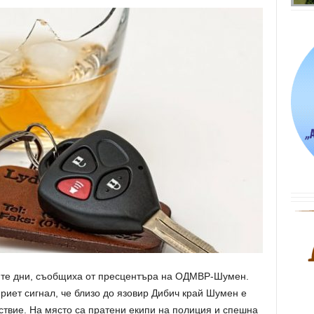
ните дни, съобщиха от пресцентъра на ОДМВР-Шумен.
приет сигнал, че близо до язовир Дибич край Шумен е
твие. На място са пратени екипи на полиция и спешна