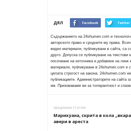
ДЯЛ
Facebook
Twitter
Съдържанието на 24shumen.com и технологиит
авторското право и сродните му права. Всич
видео материали, публикувани в сайта, са с
друго. Допуска се публикуване на текстови
посочване на източника и добавяне на линк
материали, публикувани в 24shumen.com е с
цялата строгост на закона. 24shumen.com н
публикациите. Администраторите на сайта з
им. Призоваваме ви за толерантност и спазв
предишна статия
Марихуана, скрита в кола „вкара
авери в ареста