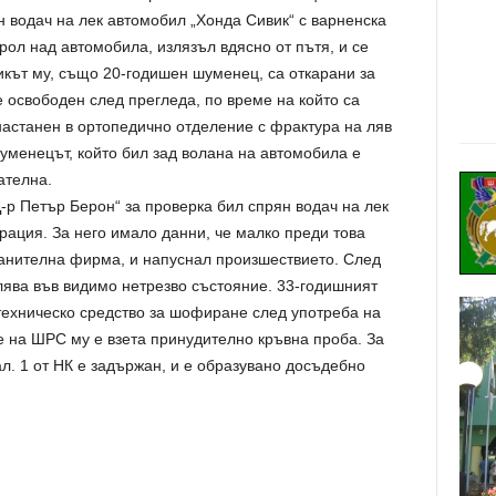
 водач на лек автомобил „Хонда Сивик“ с варненска
рол над автомобила, излязъл вдясно от пътя, и се
икът му, също 20-годишен шуменец, са откарани за
 освободен след прегледа, по време на който са
настанен в ортопедично отделение с фрактура на ляв
Шуменецът, който бил зад волана на автомобила е
ателна.
Д-р Петър Берон“ за проверка бил спрян водач на лек
рация. За него имало данни, че малко преди това
анителна фирма, и напуснал произшествието. След
влява във видимо нетрезво състояние. 33-годишният
 техническо средство за шофиране след употреба на
е на ШРС му е взета принудително кръвна проба. За
л. 1 от НК е задържан, и е образувано досъдебно