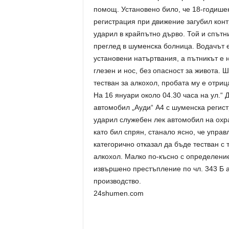
помощ. Установено било, че 18-годишен
регистрация при движение загубил конт
ударил в крайпътно дърво. Той и спътн
преглед в шуменска болница. Водачът е
установени натъртвания, а пътникът е 
глезен и нос, без опасност за живота. 
тестван за алкохол, пробата му е отриц
На 16 януари около 04.30 часа на ул.“ 
автомобил „Ауди“ А4 с шуменска регист
ударил служебен лек автомобил на охр
като бил спрян, станало ясно, че упра
категорично отказал да бъде тестван с
алкохол. Малко по-късно с определени
извършено престъпление по чл. 343 Б а
производство.
24shumen.com