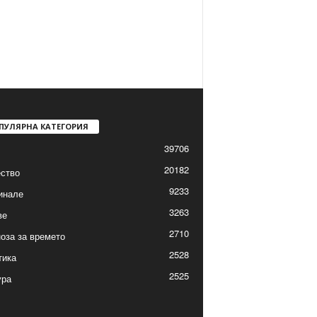
ПУЛЯРНА КАТЕГОРИЯ
39706
20182
ство
9233
инале
3263
ве
2710
оза за времето
2528
тика
2525
ура