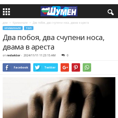
дом
Криминале
Два побоя, два счупени носа, двама в ареста
КРИМИНАЛЕ
ТОП
Два побоя, два счупени носа,
двама в ареста
от
redaktor
-
2024/11/11 11:23:15 AM
0
Facebook
Twitter