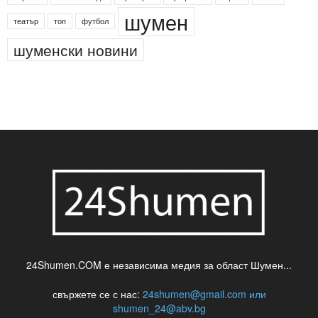
шумен
театър
топ
футбол
шуменски новини
24Shumen.COM е независима медия за област Шумен...
свържете се с нас:
24shumen@gmail.com или
shumen_24@abv.bg