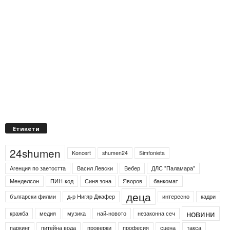
Етикети
24shumen
Koncert
shumen24
Simfonieta
Агенция по заетостта
Васил Левски
Вебер
ДЛС "Паламара"
Менделсон
ПИН-код
Синя зона
Яворов
банкомат
деца
български филми
д-р Нигяр Джафер
интересно
кадри
новини
кражба
медия
музика
най-новото
незаконна сеч
паркинг
питейна вода
проверки
професия
сцена
такса