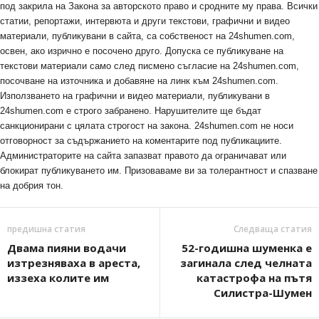
под закрила на Закона за авторското право и сродните му права. Всички
статии, репортажи, интервюта и други текстови, графични и видео
материали, публикувани в сайта, са собственост на 24shumen.com,
освен, ако изрично е посочено друго. Допуска се публикуване на
текстови материали само след писмено съгласие на 24shumen.com,
посочване на източника и добавяне на линк към 24shumen.com.
Използването на графични и видео материали, публикувани в
24shumen.com е строго забранено. Нарушителите ще бъдат
санкционирани с цялата строгост на закона. 24shumen.com не носи
отговорност за съдържанието на коментарите под публикациите.
Администраторите на сайта запазват правото да ограничават или
блокират публикуването им. Призоваваме ви за толерантност и спазване
на добрия тон.
предишна статия
Следваща статия
Двама пияни водачи
52-годишна шуменка е
изтрезняваха в ареста,
загинала след челната
иззеха колите им
катастрофа на пътя
Силистра-Шумен