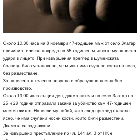
Около 10.30 часа на 8 ноември 47-годишен мъж от село Златар
причинил телесна повреда на 55-годишен мъж като му нанесъл
удари в лицето. При извършения преглед в шуменската
болница било установено, че мъжът има счупено кости на носа,
без разместване.
За нанесената телесна повреда е образувано досъдебно
производство.
Около 13.00 часа същия ден, двама жители на село Златар на
25 и 29 години отправили закана за убийство към 47-годишен
местен жител. Нанесли му побой, като след преглед станало
ясно, че има счупени носни кости, които били разместени.
Двамата са задържани.
За извършено престъпление по чл. 144 ал. 3 от НК е