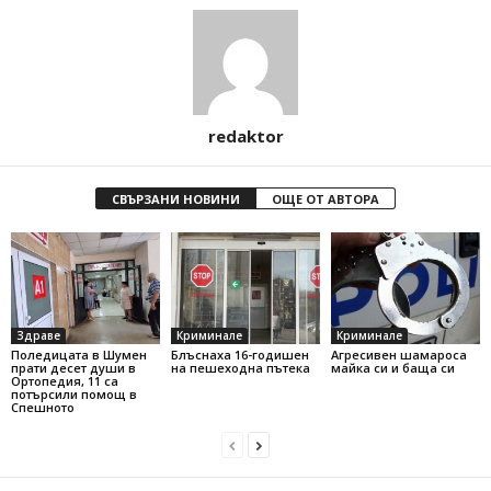
redaktor
СВЪРЗАНИ НОВИНИ
ОЩЕ ОТ АВТОРА
Здраве
Криминале
Криминале
Поледицата в Шумен
Блъснаха 16-годишен
Агресивен шамароса
прати десет души в
на пешеходна пътека
майка си и баща си
Ортопедия, 11 са
потърсили помощ в
Спешното