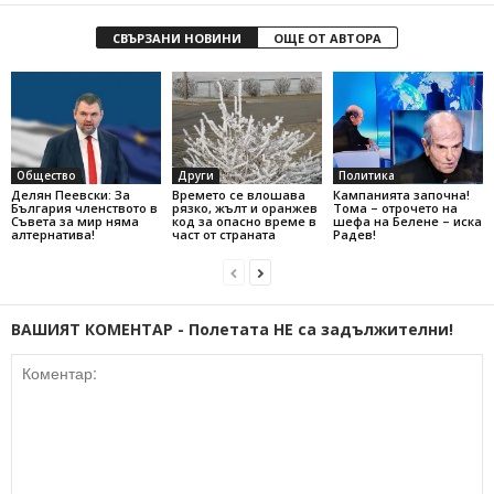
СВЪРЗАНИ НОВИНИ
ОЩЕ ОТ АВТОРА
Общество
Други
Политика
Делян Пеевски: За
Времето се влошава
Кампанията започна!
България членството в
рязко, жълт и оранжев
Тома – отрочето на
Съвета за мир няма
код за опасно време в
шефа на Белене – иска
алтернатива!
част от страната
Радев!
ВАШИЯТ КОМЕНТАР - Полетата НЕ са задължителни!