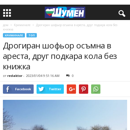
дом
Криминале
Дрогиран шофьор осъмна в ареста, друг подкара кола без
книжка
КРИМИНАЛЕ
ТОП
Дрогиран шофьор осъмна в
ареста, друг подкара кола без
книжка
от
redaktor
-
2023/01/04 9:51:16 AM
0
Facebook
Twitter