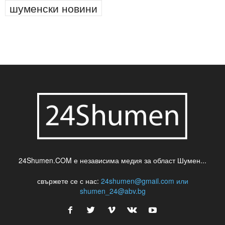
новини
паркинг
питейна вода
проверки
професия
сцена
такса
шумен
театър
топ
футбол
шуменски новини
24Shumen.COM е независима медия за област Шумен...
свържете се с нас:
24shumen@gmail.com или