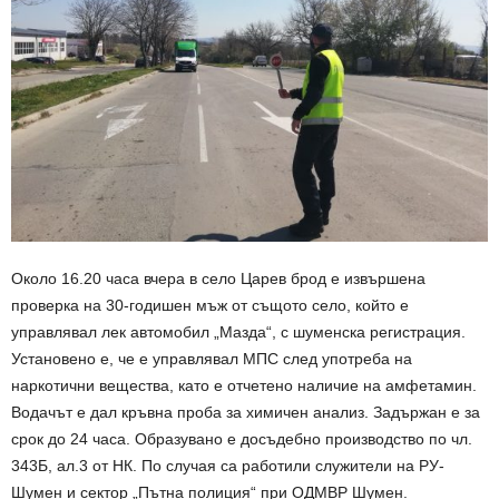
Около 16.20 часа вчера в село Царев брод е извършена
проверка на 30-годишен мъж от същото село, който е
управлявал лек автомобил „Мазда“, с шуменска регистрация.
Установено е, че е управлявал МПС след употреба на
наркотични вещества, като е отчетено наличие на амфетамин.
Водачът е дал кръвна проба за химичен анализ. Задържан е за
срок до 24 часа. Образувано е досъдебно производство по чл.
343Б, ал.3 от НК. По случая са работили служители на РУ-
Шумен и сектор „Пътна полиция“ при ОДМВР Шумен.