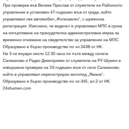
При проверка във Велики Преслав от служители на Районното
управление е установен 47-годишен мъж от града, който
управлявал лек автомобил „Фолксваген“, с шуменска
регистрация. Изяснено, че водачът е управлявал МПС в срока
на изтърпяване на принудителна административна мярка за
временно отнемане на свидетелство за управление на МПС.
Образувано е бързо производство по чл.343В от НК.
На 3-ти януари около 12.30 часа по пътя между селата
Салманово и Радко Димитриево от служители на РУ-Шумен е
извършена проверка на 33-годишен мъж от село Салманово,
който е управлявал нерегистриран мотопед „Ямаха“.
Образувано е бързо производство по чл.345, ал.2 от НК.
24shumen.com