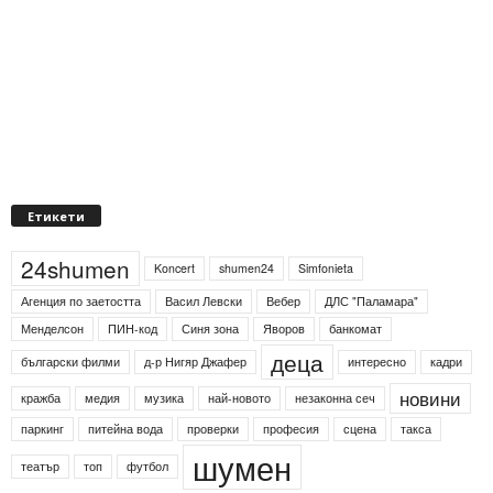
Етикети
24shumen
Koncert
shumen24
Simfonieta
Агенция по заетостта
Васил Левски
Вебер
ДЛС "Паламара"
Менделсон
ПИН-код
Синя зона
Яворов
банкомат
деца
български филми
д-р Нигяр Джафер
интересно
кадри
кражба
медия
музика
най-новото
незаконна сеч