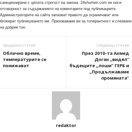
санкционирани с цялата строгост на закона. 24shumen.com не носи
отговорност за съдържанието на коментарите под публикациите.
Администраторите на сайта запазват правото да ограничават или
блокират публикуването им. Призоваваме ви за толерантност и спазване
на добрия тон.
предишна статия
Следваща статия
Облачно време,
През 2010-та Ахмед
температурите се
Доган „видял“
понижават
бъдещите „лоши“ ГЕРБ и
„Продължаваме
промяната“
redaktor