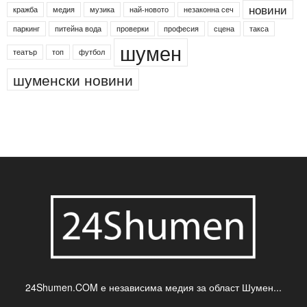
Агенция по заетостта
Васил Левски
Вебер
ДЛС "Паламара"
Менделсон
ПИН-код
Синя зона
Яворов
банкомат
деца
български филми
д-р Нигяр Джафер
интересно
кадри
новини
кражба
медия
музика
най-новото
незаконна сеч
паркинг
питейна вода
проверки
професия
сцена
такса
шумен
театър
топ
футбол
шуменски новини