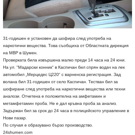
31-годишен е установен да шофира след употреба на
наркотични вещества. Това съобщиха от Областната дирекция
на МВР в Шумен.
Проверката била извършена малко преди 14 часа на 24 юни.
На ул. “Мадарски конник“ в Каспичан бил спрян водач на лек
автомобил „Мерцедес Ц220“ с варненска регистрация. Зад
волана бил 31-годишен от село Каспичан. Тестван бил за
шофиране след употреба на наркотични вещества или техни
аналози. Отчетена е положителна на амфетамин и
метамфетамин проба. Не е дал кръвна проба за анализ.
Задържан бил за срок до 24 часа в полицейското управление в
Нови пазар.
По случая е образувано бързо производство.
24shumen.com