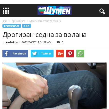
дом
Криминале
Дрогиран седна за волана
КРИМИНАЛЕ
ТОП
Дрогиран седна за волана
от
redaktor
-
2022/06/27 11:01:29 AM
0
Facebook
Twitter