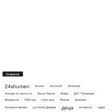
Етикети
24shumen
Koncert
shumen24
Simfonieta