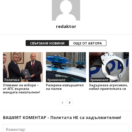
redaktor
СВЪРЗАНИ НОВИНИ
ОЩЕ ОТ АВТОРА
Политика
Криминале
Криминале
Отиваме на избори –
Разкриха извършител
Задържаха агресивен,
от АПС върнаха
на палеж
набил приятелката си
мандата неизпълнен!
ВАШИЯТ КОМЕНТАР - Полетата НЕ са задължителни!