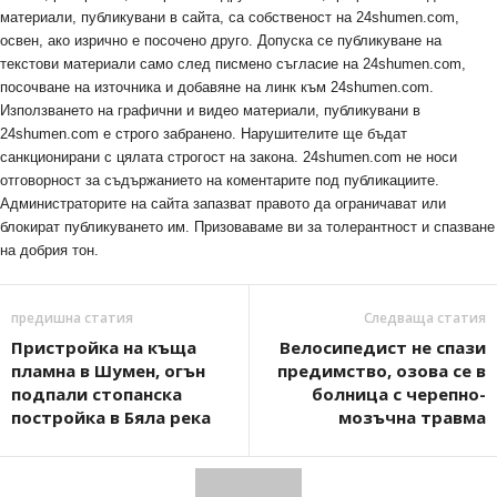
материали, публикувани в сайта, са собственост на 24shumen.com,
освен, ако изрично е посочено друго. Допуска се публикуване на
текстови материали само след писмено съгласие на 24shumen.com,
посочване на източника и добавяне на линк към 24shumen.com.
Използването на графични и видео материали, публикувани в
24shumen.com е строго забранено. Нарушителите ще бъдат
санкционирани с цялата строгост на закона. 24shumen.com не носи
отговорност за съдържанието на коментарите под публикациите.
Администраторите на сайта запазват правото да ограничават или
блокират публикуването им. Призоваваме ви за толерантност и спазване
на добрия тон.
предишна статия
Следваща статия
Пристройка на къща
Велосипедист не спази
пламна в Шумен, огън
предимство, озова се в
подпали стопанска
болница с черeпно-
постройка в Бяла река
мозъчна травма