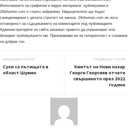
Използването на графични и видео материали, публикувани в
24shumen.com е строго забранено. Нарушителите ще бъдат
санкционирани с цялата строгост на закона. 24shumen.com не носи
отговорност за съдържанието на коментарите под публикациите.
Администраторите на сайта запазват правото да ограничават или
блокират публикуването им. Призоваваме ви за толерантност и спазване
на добрия тон.
предишна статия
Следваща статия
Сухи са пътищата в
Кметът на Нови пазар
област Шумен
Георги Георгиев отчете
свършеното през 2022
година