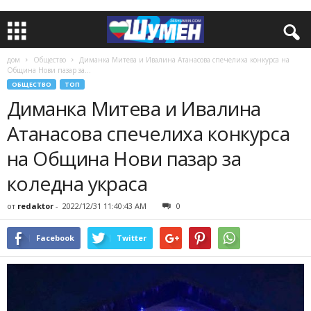
дом
Общество
Диманка Митева и Ивалина Атанасова спечелиха конкурса на
Община Нови пазар за...
ОБЩЕСТВО
ТОП
Диманка Митева и Ивалина
Атанасова спечелиха конкурса
на Община Нови пазар за
коледна украса
от
redaktor
-
2022/12/31 11:40:43 AM
0
Facebook
Twitter