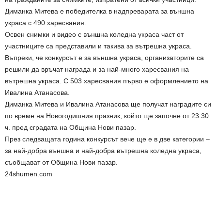
Диманка Митева е победителка в надпреварата за външна
украса с 490 харесвания.
Освен снимки и видео с външна коледна украса част от
участниците са представили и такива за вътрешна украса.
Въпреки, че конкурсът е за външна украса, организаторите са
решили да връчат награда и за най-много харесвания на
вътрешна украса. С 503 харесвания първо е оформлението на
Ивалина Атанасова.
Диманка Митева и Ивалина Атанасова ще получат наградите си
по време на Новогодишния празник, който ще започне от 23.30
ч. пред сградата на Община Нови пазар.
През следващата година конкурсът вече ще е в две категории –
за най-добра външна и най-добра вътрешна коледна украса,
съобщават от Община Нови пазар.
24shumen.com