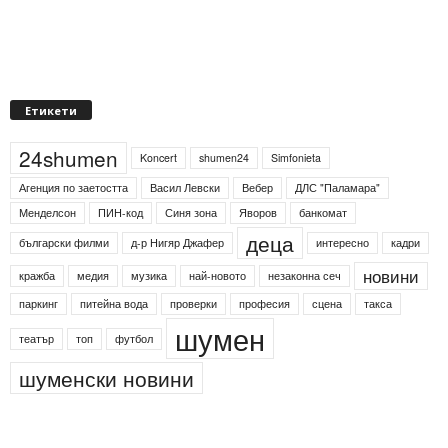
Етикети
24shumen
Koncert
shumen24
Simfonieta
Агенция по заетостта
Васил Левски
Вебер
ДЛС "Паламара"
Менделсон
ПИН-код
Синя зона
Яворов
банкомат
деца
български филми
д-р Нигяр Джафер
интересно
кадри
новини
кражба
медия
музика
най-новото
незаконна сеч
паркинг
питейна вода
проверки
професия
сцена
такса
шумен
театър
топ
футбол
шуменски новини