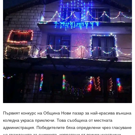
Първият конкурс на Община Нови пазар за най-красива външна
коледна украса приключи. Това съобщиха от местната
администрация. Победителите бяха определени чрез гласуване
на гражданите за снимките, изпратени от всички участници.