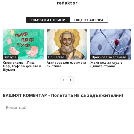
redaktor
СВЪРЗАНИ НОВИНИ
ОЩЕ ОТ АВТОРА
Култура
Общество
Прогноза за времето
Спектакълът „Пиф,
Атанасовден е, зимата
Жълт код за студ в
Паф, Пуф“ за децата в
си отива
цялата страна
Шумен
ВАШИЯТ КОМЕНТАР - Полетата НЕ са задължителни!