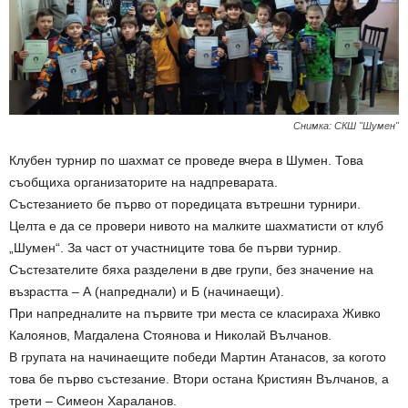
Снимка: СКШ "Шумен"
Клубен турнир по шахмат се проведе вчера в Шумен. Това
съобщиха организаторите на надпреварата.
Състезанието бе първо от поредицата вътрешни турнири.
Целта е да се провери нивото на малките шахматисти от клуб
„Шумен“. За част от участниците това бе първи турнир.
Състезателите бяха разделени в две групи, без значение на
възрастта – А (напреднали) и Б (начинаещи).
При напредналите на първите три места се класираха Живко
Калоянов, Магдалена Стоянова и Николай Вълчанов.
В групата на начинаещите победи Мартин Атанасов, за когото
това бе първо състезание. Втори остана Кристиян Вълчанов, а
трети – Симеон Хараланов.