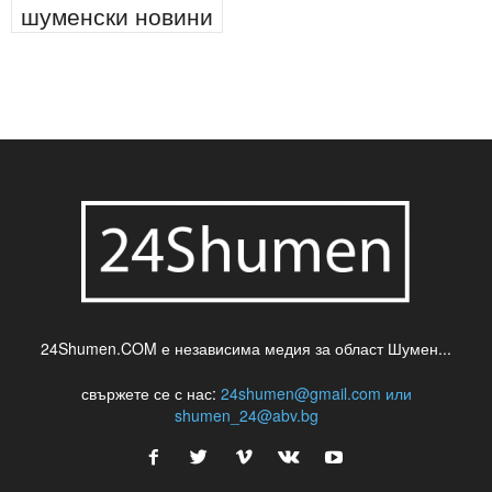
шуменски новини
24Shumen.COM е независима медия за област Шумен...
свържете се с нас:
24shumen@gmail.com или
shumen_24@abv.bg