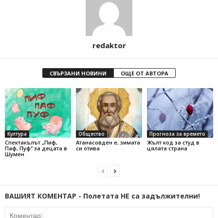
redaktor
СВЪРЗАНИ НОВИНИ
ОЩЕ ОТ АВТОРА
Култура
Общество
Прогноза за времето
Спектакълът „Пиф,
Атанасовден е, зимата
Жълт код за студ в
Паф, Пуф“ за децата в
си отива
цялата страна
Шумен
ВАШИЯТ КОМЕНТАР - Полетата НЕ са задължителни!