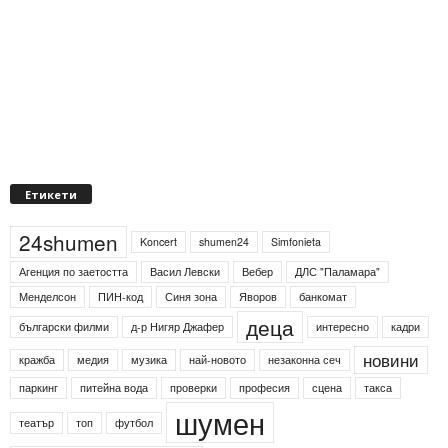
Етикети
24shumen
Koncert
shumen24
Simfonieta
Агенция по заетостта
Васил Левски
Вебер
ДЛС "Паламара"
Менделсон
ПИН-код
Синя зона
Яворов
банкомат
деца
български филми
д-р Нигяр Джафер
интересно
кадри
новини
кражба
медия
музика
най-новото
незаконна сеч
паркинг
питейна вода
проверки
професия
сцена
такса
шумен
театър
топ
футбол