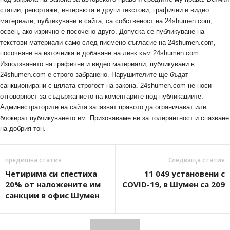
статии, репортажи, интервюта и други текстови, графични и видео
материали, публикувани в сайта, са собственост на 24shumen.com,
освен, ако изрично е посочено друго. Допуска се публикуване на
текстови материали само след писмено съгласие на 24shumen.com,
посочване на източника и добавяне на линк към 24shumen.com.
Използването на графични и видео материали, публикувани в
24shumen.com е строго забранено. Нарушителите ще бъдат
санкционирани с цялата строгост на закона. 24shumen.com не носи
отговорност за съдържанието на коментарите под публикациите.
Администраторите на сайта запазват правото да ограничават или
блокират публикуването им. Призоваваме ви за толерантност и спазване
на добрия тон.
предишна статия
Следваща статия
Четирима си спестиха
11 049 установени с
20% от наложените им
COVID-19, в Шумен са 209
санкции в офис Шумен