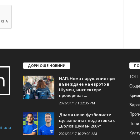
ДОРИ ОЩЕ НОВИНИ
ПО
ТОП
НАП: Няма нарушения при
въвеждане на еврото в
Обще
Шумен, инспектори
Крим
проверяват...
2026/01/17 1:22:35 PM
Здра
Прогн
Двама нови футболисти
ще започнат подготовка с
Поли
„Волов Шумен 2007“
m или
Култ
2026/01/17 10:29:09 AM