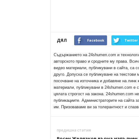
ДЯЛ
Facebook
Twitter
Съдържанието на 24shumen.com и технологиит
авторското право и сродните му права. Всич
видео материали, публикувани в сайта, са с
друго. Допуска се публикуване на текстови
посочване на източника и добавяне на линк
материали, публикувани в 24shumen.com е с
цялата строгост на закона. 24shumen.com н
публикациите. Администраторите на сайта з
им. Призоваваме ви за толерантност и спазв
предишна статия
Росен Желязков върна изпълнен