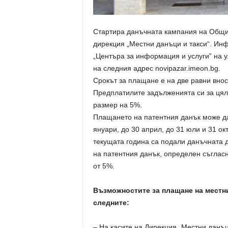
Стартира данъчната кампания на Общин
дирекция „Местни данъци и такси“. Ин
„Центъра за информация и услуги” на у
на следния адрес novipazar.imeon.bg.
Срокът за плащане е на две равни внос
Предплатилите задълженията си за цяла
размер на 5%.
Плащането на патентния данък може да 
януари, до 30 април, до 31 юли и 31 ок
текущата година са подали данъчната 
на патентния данък, определен съглас
от 5%.
Възможностите за плащане на местн
следните:
– На касите на Дирекция „Местни данъци