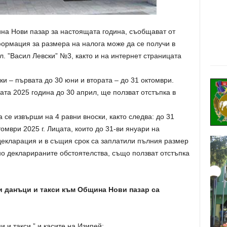
а Нови пазар за настоящата година, съобщават от
формация за размера на налога може да се получи в
л. ”Васил Левски” №3, както и на интернет страницата
ки – първата до 30 юни и втората – до 31 октомври.
та 2025 година до 30 април, ще ползват отстъпка в
се извърши на 4 равни вноски, както следва: до 31
томври 2025 г. Лицата, които до 31-ви януари на
декларация и в същия срок са заплатили пълния размер
но декларираните обстоятелства, също ползват отстъпка
и данъци и такси към Община Нови пазар са
 и такси ” и касите на Изипей;