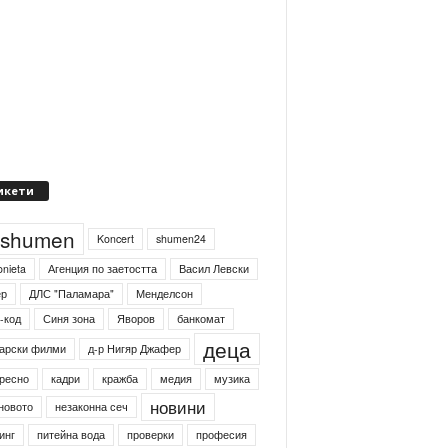
икети
4shumen
Koncert
shumen24
onieta
Агенция по заетостта
Васил Левски
ер
ДЛС "Паламара"
Менделсон
-код
Синя зона
Яворов
банкомат
деца
арски филми
д-р Нигяр Джафер
ресно
кадри
кражба
медия
музика
новини
новото
незаконна сеч
инг
питейна вода
проверки
професия