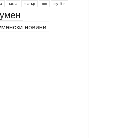
а
такса
театър
топ
футбол
умен
менски новини