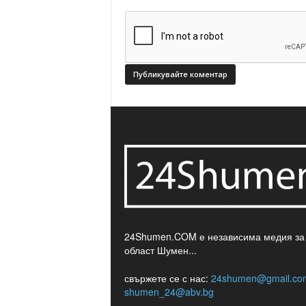
24Shumen.COM е независима медия за
област Шумен...
свържете се с нас:
24shumen@gmail.co
shumen_24@abv.bg