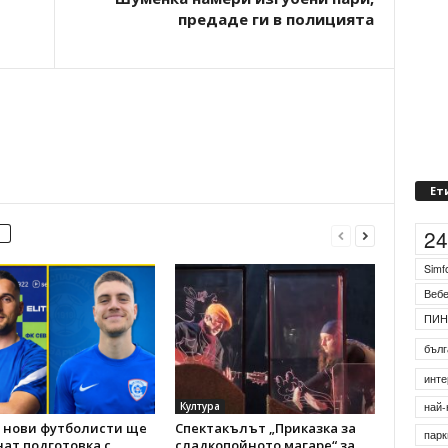
предаде ги в полицията
Ет
2
Simf
Веб
ПИН
бълг
инте
Култура
най-
 нови футболисти ще
Спектакълът „Приказка за
парк
ат подготовка с
сладкопойното магаре“ за