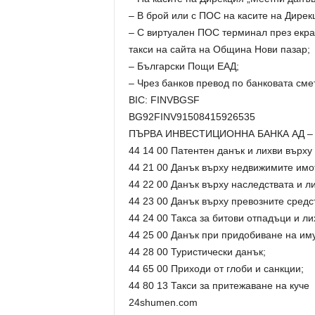
– В брой или с ПОС на касите на Дирек
– С виртуален ПОС терминал през екра
такси на сайта на Община Нови пазар;
– Български Пощи ЕАД;
– Чрез банков превод по банковата см
BIC: FINVBGSF
BG92FINV91508415926535
ПЪРВА ИНВЕСТИЦИОННА БАНКА АД –
44 14 00 Патентен данък и лихви върху 
44 21 00 Данък върху недвижимите имот
44 22 00 Данък върху наследствата и ли
44 23 00 Данък върху превозните средст
44 24 00 Такса за битови отпадъци и ли
44 25 00 Данък при придобиване на им
44 28 00 Туристически данък;
44 65 00 Приходи от глоби и санкции;
44 80 13 Такси за притежаване на куче
24shumen.com