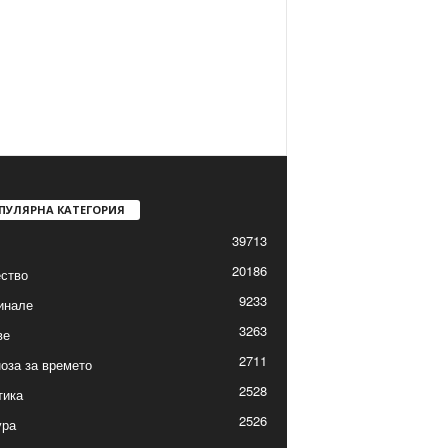
ПУЛЯРНА КАТЕГОРИЯ
39713
20186
ство
9233
инале
3263
ве
2711
оза за времето
2528
тика
2526
ура