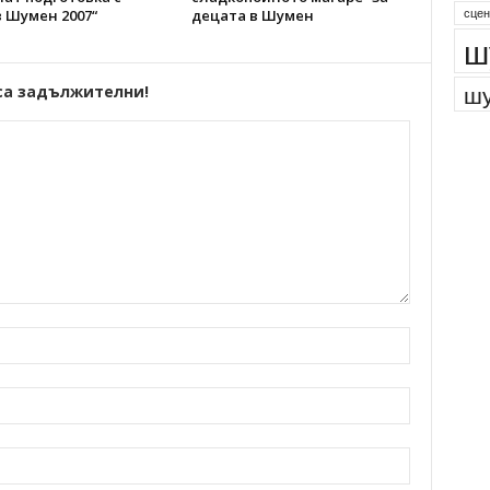
сцен
 Шумен 2007“
децата в Шумен
ш
шу
са задължителни!