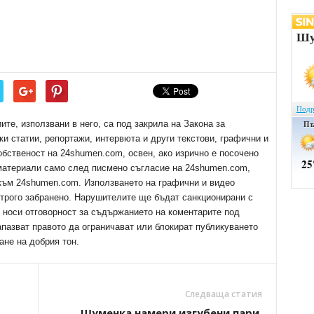
е, използвани в него, са под закрила на Закона за
ки статии, репортажи, интервюта и други текстови, графични и
обственост на 24shumen.com, освен, ако изрично е посочено
 материали само след писмено съгласие на 24shumen.com,
 към 24shumen.com. Използването на графични и видео
трого забранено. Нарушителите ще бъдат санкционирани с
е носи отговорност за съдържанието на коментарите под
апазват правото да ограничават или блокират публикуването
ане на добрия тон.
Следваща статия
Шуменка намери изгубени пари,