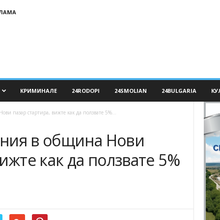
КЛАМА
КРИМИНАЛЕ
24RODOPI
24SMOLIAN
24BULGARIA
КУ
ви пазар стартира, вижте как да ползвате 5%...
ния в община Нови
вижте как да ползвате 5%