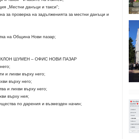
ция „Местни данъци и такси“;
на за проверка на задълженията за местни данъци и
етка на Община Нови пазар;
 КЛОН ШУМЕН – ОФИС НОВИ ПАЗАР
него;
и и лихви върху него;
хви върху него;
ва и лихви върху него;
хви върху нея;
ущества по дарения и възмезден начин;