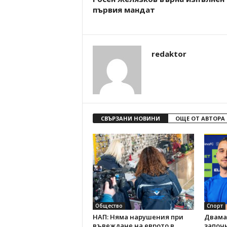
първия мандат
redaktor
СВЪРЗАНИ НОВИНИ
ОЩЕ ОТ АВТОРА
Общество
Спорт
НАП: Няма нарушения при
Двама
въвеждане на еврото в
започн