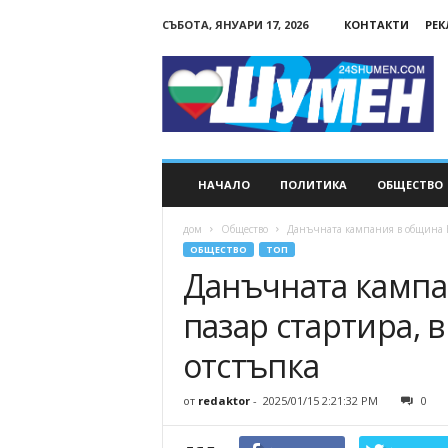
СЪБОТА, ЯНУАРИ 17, 2026
КОНТАКТИ
РЕ
24Shumen.COM
НАЧАЛО
ПОЛИТИКА
ОБЩЕСТВО
дом
Общество
Данъчната кампания в община Но
ОБЩЕСТВО
ТОП
Данъчната кампа
пазар стартира, 
отстъпка
от
redaktor
-
2025/01/15 2:21:32 PM
0