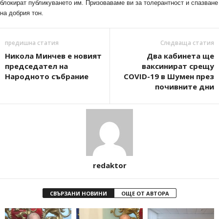
блокират публикуването им. Призоваваме ви за толерантност и спазване
на добрия тон.
предишна статия
Следваща статия
Никола Минчев е новият
Два кабинета ще
председател на
ваксинират срещу
Народното събрание
COVID-19 в Шумен през
почивните дни
redaktor
СВЪРЗАНИ НОВИНИ
ОЩЕ ОТ АВТОРА