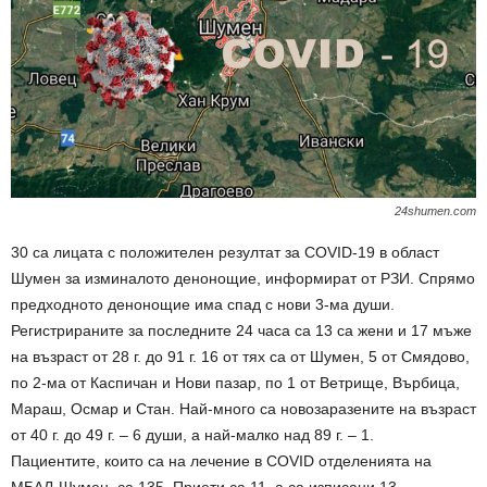
24shumen.com
30 са лицата с положителен резултат за COVID-19 в област
Шумен за изминалото денонощие, информират от РЗИ. Спрямо
предходното денонощие има спад с нови 3-ма души.
Регистрираните за последните 24 часа са 13 са жени и 17 мъже
на възраст от 28 г. до 91 г. 16 от тях са от Шумен, 5 от Смядово,
по 2-ма от Каспичан и Нови пазар, по 1 от Ветрище, Върбица,
Мараш, Осмар и Стан. Най-много са новозаразените на възраст
от 40 г. до 49 г. – 6 души, а най-малко над 89 г. – 1.
Пациентите, които са на лечение в COVID отделенията на
МБАЛ-Шумен, са 135. Приети са 11, а са изписани 13.