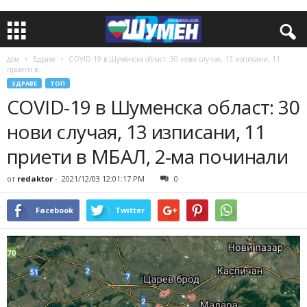
дом
Здраве
COVID-19 в Шуменска област: 30 нови случая, 13 изписани, 11
приети в...
ЗДРАВЕ
ТОП
COVID-19 в Шуменска област: 30
нови случая, 13 изписани, 11
приети в МБАЛ, 2-ма починали
от
redaktor
-
2021/12/03 12:01:17 PM
0
Facebook
Twitter