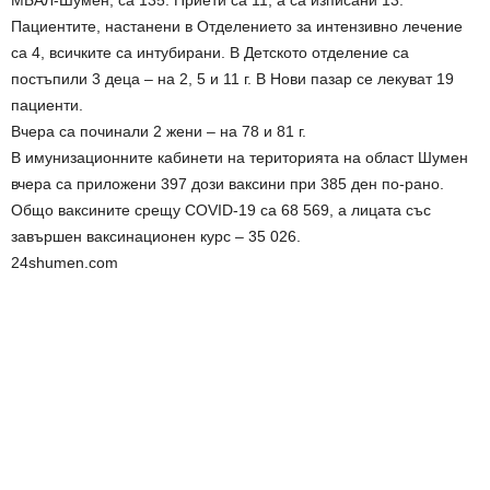
Пациентите, настанени в Отделението за интензивно лечение
са 4, всичките са интубирани. В Детското отделение са
постъпили 3 деца – на 2, 5 и 11 г. В Нови пазар се лекуват 19
пациенти.
Вчера са починали 2 жени – на 78 и 81 г.
В имунизационните кабинети на територията на област Шумен
вчера са приложени 397 дози ваксини при 385 ден по-рано.
Общо ваксините срещу COVID-19 са 68 569, а лицата със
завършен ваксинационен курс – 35 026.
24shumen.com