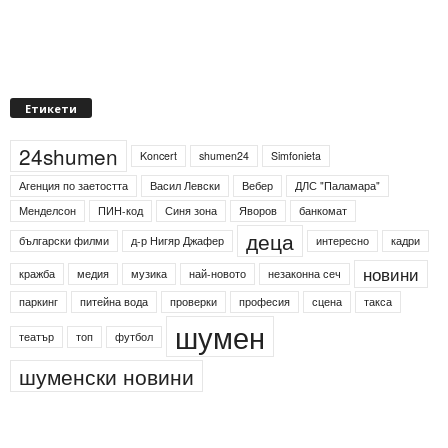
Етикети
24shumen
Koncert
shumen24
Simfonieta
Агенция по заетостта
Васил Левски
Вебер
ДЛС "Паламара"
Менделсон
ПИН-код
Синя зона
Яворов
банкомат
деца
български филми
д-р Нигяр Джафер
интересно
кадри
новини
кражба
медия
музика
най-новото
незаконна сеч
паркинг
питейна вода
проверки
професия
сцена
такса
шумен
театър
топ
футбол