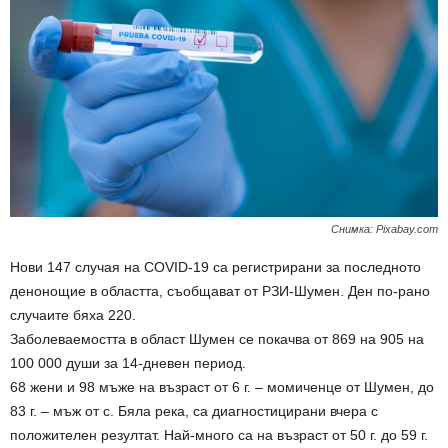
Снимка: Pixabay.com
Нови 147 случая на COVID-19 са регистрирани за последното
денонощие в областта, съобщават от РЗИ-Шумен. Ден по-рано
случаите бяха 220.
Заболеваемостта в област Шумен се покачва от 869 на 905 на
100 000 души за 14-дневен период.
68 жени и 98 мъже на възраст от 6 г. – момиченце от Шумен, до
83 г. – мъж от с. Бяла река, са диагностицирани вчера с
положителен резултат. Най-много са на възраст от 50 г. до 59 г.