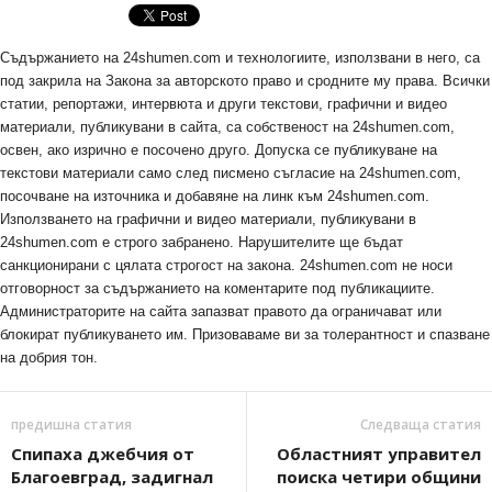
Съдържанието на 24shumen.com и технологиите, използвани в него, са
под закрила на Закона за авторското право и сродните му права. Всички
статии, репортажи, интервюта и други текстови, графични и видео
материали, публикувани в сайта, са собственост на 24shumen.com,
освен, ако изрично е посочено друго. Допуска се публикуване на
текстови материали само след писмено съгласие на 24shumen.com,
посочване на източника и добавяне на линк към 24shumen.com.
Използването на графични и видео материали, публикувани в
24shumen.com е строго забранено. Нарушителите ще бъдат
санкционирани с цялата строгост на закона. 24shumen.com не носи
отговорност за съдържанието на коментарите под публикациите.
Администраторите на сайта запазват правото да ограничават или
блокират публикуването им. Призоваваме ви за толерантност и спазване
на добрия тон.
предишна статия
Следваща статия
Спипаха джебчия от
Областният управител
Благоевград, задигнал
поиска четири общини