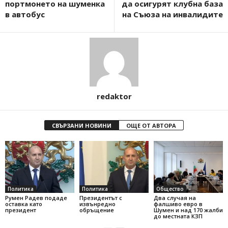
портмонето на шуменка
да осигурят клубна база
в автобус
на Съюза на инвалидите
redaktor
СВЪРЗАНИ НОВИНИ
ОЩЕ ОТ АВТОРА
Политика
Политика
Общество
Румен Радев подаде
Президентът с
Два случая на
оставка като
извънредно
фалшиво евро в
президент
обръщение
Шумен и над 170 жалби
до местната КЗП