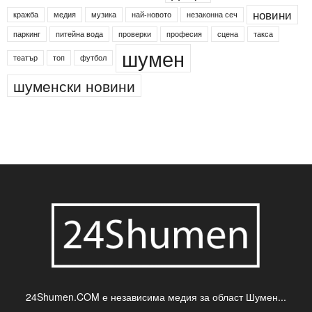
новини
кражба
медия
музика
най-новото
незаконна сеч
паркинг
питейна вода
проверки
професия
сцена
такса
шумен
театър
топ
футбол
шуменски новини
24Shumen.COM е независима медия за област Шумен...