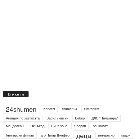
Етикети
24shumen
Koncert
shumen24
Simfonieta
Агенция по заетостта
Васил Левски
Вебер
ДЛС "Паламара"
Менделсон
ПИН-код
Синя зона
Яворов
банкомат
деца
български филми
д-р Нигяр Джафер
интересно
кадри