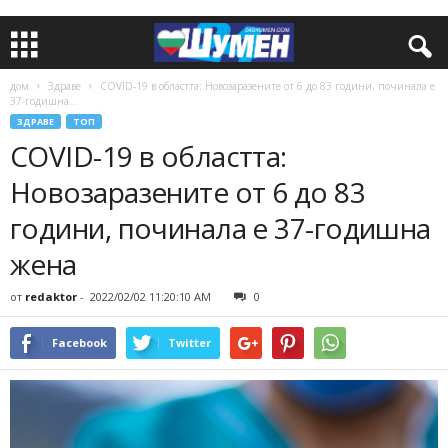
дом
Здраве
COVID-19 в областта: Новозаразените от 6 до 83 години, починала е
37-годишна...
ЗДРАВЕ
ТОП
COVID-19 в областта:
Новозаразените от 6 до 83
години, починала е 37-годишна
жена
от
redaktor
-
2022/02/02 11:20:10 AM
0
Facebook
Twitter