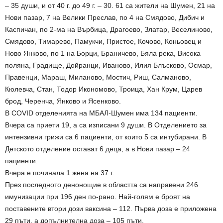
– 35 души, и от 40 г. до 49 г. – 30. 61 са жители на Шумен, 21 на
Нови пазар, 7 на Велики Преслав, по 4 на Смядово, Дибич и
Каспичан, по 2-ма на Върбица, Драгоево, Златар, Веселиново,
Смядово, Тимарево, Памукчи, Пристое, Кочово, Коньовец и
Ново Янково, по 1 на Борци, Браничево, Бяла река, Висока
поляна, Градище, Дойранци, Иваново, Илия Блъсково, Осмар,
Правенци, Мараш, Миланово, Мостич, Риш, Салманово,
Кюлевча, Стан, Тодор Икономово, Троица, Хан Крум, Царев
брод, Черенча, Янково и Ясенково.
В COVID отделенията на МБАЛ-Шумен има 134 пациенти.
Вчера са приети 19, а са изписани 9 души. В Отделението за
интензивни грижи са 6 пациенти, от които 5 са интубирани. В
Детското отделение остават 6 деца, а в Нови пазар – 24
пациенти.
Вчера е починала 1 жена на 37 г.
През последното денонощие в областта са направени 246
имунизации при 196 ден по-рано. Най-голям е броят на
поставените втори дози ваксина – 112. Първа доза е приложена
29 пъти, а допълнителна доза – 105 пъти.