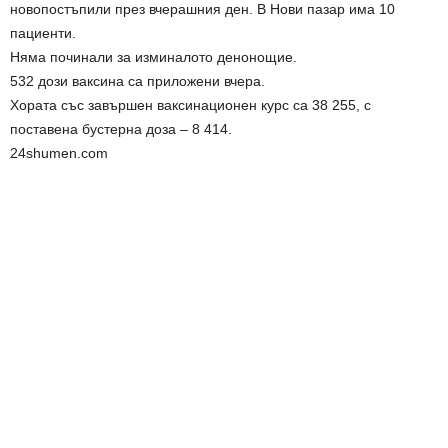
новопостъпили през вчерашния ден. В Нови пазар има 10
пациенти.
Няма починали за изминалото денонощие.
532 дози ваксина са приложени вчера.
Хората със завършен ваксинационен курс са 38 255, с
поставена бустерна доза – 8 414.
24shumen.com