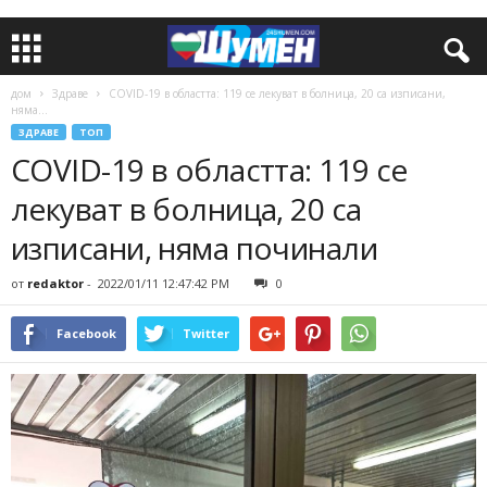
дом
Здраве
COVID-19 в областта: 119 се лекуват в болница, 20 са изписани,
няма...
ЗДРАВЕ
ТОП
COVID-19 в областта: 119 се
лекуват в болница, 20 са
изписани, няма починали
от
redaktor
-
2022/01/11 12:47:42 PM
0
Facebook
Twitter