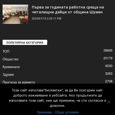
Първа за годината работна среща на
читалищни дейци от община Шумен
2026/01/15 3:29:11 PM
ПОПУЛЯРНА КАТЕГОРИЯ
39695
ТОП
20179
Общество
9230
Криминале
3263
Здраве
2708
Прогноза за времето
2527
Политика
Този сайт използва"бисквитки", за да Ви осигурим най-
доброто изживяване в уебсайта. Ако продължите да
2525
Култура
използвате този сайт, ние ще приемем, че сте съгласни и
доволни.
Приемам
Общи условия