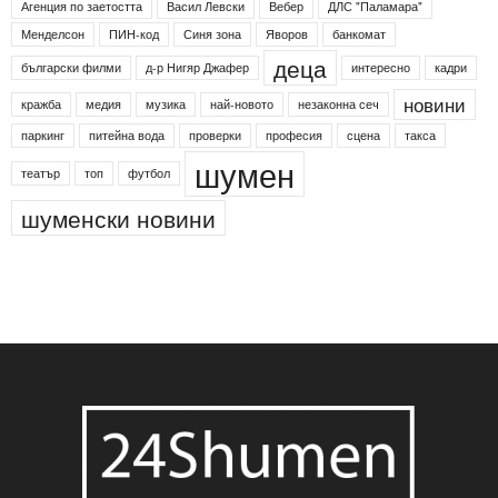
Агенция по заетостта
Васил Левски
Вебер
ДЛС "Паламара"
Менделсон
ПИН-код
Синя зона
Яворов
банкомат
деца
български филми
д-р Нигяр Джафер
интересно
кадри
новини
кражба
медия
музика
най-новото
незаконна сеч
паркинг
питейна вода
проверки
професия
сцена
такса
шумен
театър
топ
футбол
шуменски новини