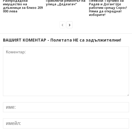
Разпродадоха
Приключи ремонтът на
Пеевски: Горчиво за
имущество на
улица „Дедеагач“
Радев и Доган! Ще
длъжници за близо 209
работим срещу Сорос!
000 лева
Няма да откраднат
изборите!
ВАШИЯТ КОМЕНТАР - Полетата НЕ са задължителни!