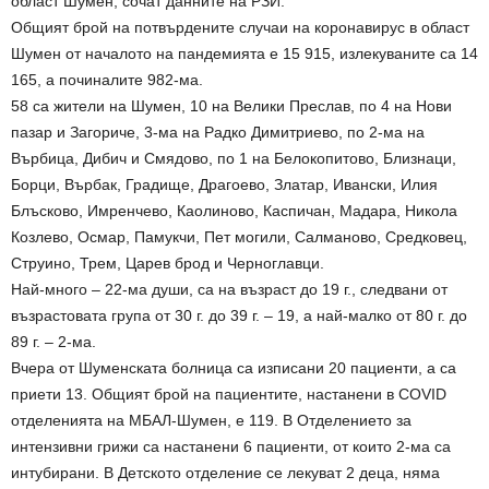
област Шумен, сочат данните на РЗИ.
Общият брой на потвърдените случаи на коронавирус в област
Шумен от началото на пандемията е 15 915, излекуваните са 14
165, а починалите 982-ма.
58 са жители на Шумен, 10 на Велики Преслав, по 4 на Нови
пазар и Загориче, 3-ма на Радко Димитриево, по 2-ма на
Върбица, Дибич и Смядово, по 1 на Белокопитово, Близнаци,
Борци, Върбак, Градище, Драгоево, Златар, Ивански, Илия
Блъсково, Имренчево, Каолиново, Каспичан, Мадара, Никола
Козлево, Осмар, Памукчи, Пет могили, Салманово, Средковец,
Струино, Трем, Царев брод и Черноглавци.
Най-много – 22-ма души, са на възраст до 19 г., следвани от
възрастовата група от 30 г. до 39 г. – 19, а най-малко от 80 г. до
89 г. – 2-ма.
Вчера от Шуменската болница са изписани 20 пациенти, а са
приети 13. Общият брой на пациентите, настанени в COVID
отделенията на МБАЛ-Шумен, е 119. В Отделението за
интензивни грижи са настанени 6 пациенти, от които 2-ма са
интубирани. В Детското отделение се лекуват 2 деца, няма