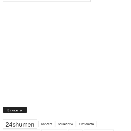
Етикети
24shumen
Koncert
shumen24
Simfonieta