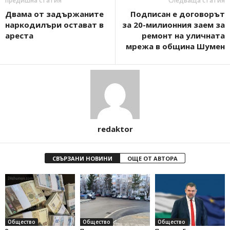
предишна статия
Следваща статия
Двама от задържаните
Подписан е договорът
наркодилъри остават в
за 20-милионния заем за
ареста
ремонт на уличната
мрежа в община Шумен
redaktor
СВЪРЗАНИ НОВИНИ
ОЩЕ ОТ АВТОРА
Общество
Общество
Общество