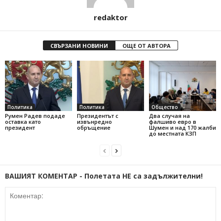
redaktor
СВЪРЗАНИ НОВИНИ
ОЩЕ ОТ АВТОРА
Политика
Политика
Общество
Румен Радев подаде
Президентът с
Два случая на
оставка като
извънредно
фалшиво евро в
президент
обръщение
Шумен и над 170 жалби
до местната КЗП
ВАШИЯТ КОМЕНТАР - Полетата НЕ са задължителни!