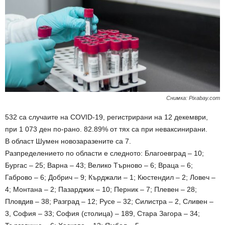
Снимка: Pixabay.com
532 са случаите на COVID-19, регистрирани на 12 декември,
при 1 073 ден по-рано. 82.89% от тях са при неваксинирани.
В област Шумен новозаразените са 7.
Разпределението по области е следното: Благоевград – 10;
Бургас – 25; Варна – 43; Велико Търново – 6; Враца – 6;
Габрово – 6; Добрич – 9; Кърджали – 1; Кюстендил – 2; Ловеч –
4; Монтана – 2; Пазарджик – 10; Перник – 7; Плевен – 28;
Пловдив – 38; Разград – 12; Русе – 32; Силистра – 2, Сливен –
3, София – 33; София (столица) – 189, Стара Загора – 34;