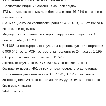
Търговище – 6; Хасково – 12; Ямбол – 5.
В областите Видин и Смолян няма нови случаи.
173-ма души са постъпили в болница вчера. 91.91% от тях не са
ваксинирани.
5 316 пациенти са хоспитализирани с COVID-19, 629 от тях са в
интензивни отделения.
Медицинските служители с коронавирусна инфекция са с 1
повече – общо 17 711.
714 668 са потвърдените случаи на коронавирус при направени
6 906 046 теста. PCR тестовете за последните 24 часа са 1 195,
а бързите тестове за антигени – 11 576.
Активните случаи са 97 575. 587 577 са изписаните от
болниците досега, 451 от които през последното денонощие.
Поставените дози ваксина са 3 494 341, 3 704 от тях вчера.
За последните 24 часа са починали 50 души. 94% от тях не са
били ваксинирани.
24shumen.com