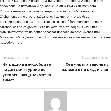
текстови материали само след писмено съгласие на 24shumen.com,
посочване на източника и добавяне на линк към 24shumen.com.
Използването на графични и видео материали, публикувани в
24shumen.com е строго забранено. Нарушителите ще бъдат
санкционирани с цялата строгост на закона. 24shumen.com не носи
отговорност за съдържанието на коментарите под публикациите.
Администраторите на сайта запазват правото да ограничават или
блокират публикуването им. Призоваваме ви за толерантност и спазване
на добрия тон.
предишна статия
Следваща статия
Наградиха най-добрите
Седмицата започва с
на детския турнир по
валежи от дъжд и сняг
ускорен шах „Шахматна
зима“