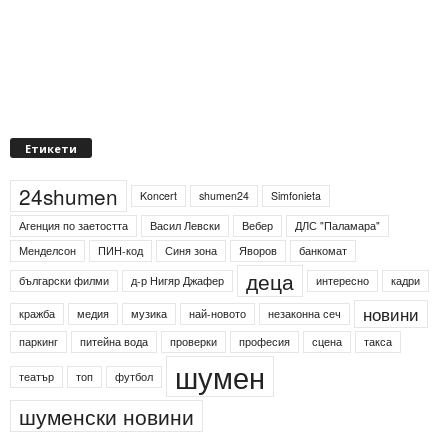
Етикети
24shumen
Koncert
shumen24
Simfonieta
Агенция по заетостта
Васил Левски
Вебер
ДЛС "Паламара"
Менделсон
ПИН-код
Синя зона
Яворов
банкомат
деца
български филми
д-р Нигяр Джафер
интересно
кадри
новини
кражба
медия
музика
най-новото
незаконна сеч
паркинг
питейна вода
проверки
професия
сцена
такса
шумен
театър
топ
футбол
шуменски новини