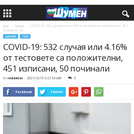
дом
Здраве
COVID-19: 532 случая или 4.16% от тестовете са положителни, 451
изписани, 50...
ЗДРАВЕ
ТОП
COVID-19: 532 случая или 4.16%
от тестовете са положителни,
451 изписани, 50 починали
от
redaktor
-
2021/12/13 6:57:34 AM
0
Facebook
Twitter