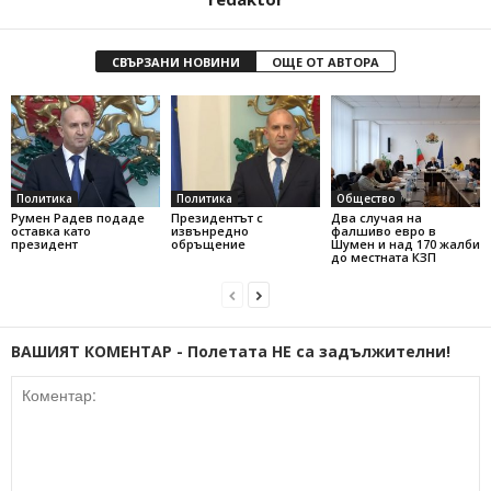
СВЪРЗАНИ НОВИНИ
ОЩЕ ОТ АВТОРА
Политика
Политика
Общество
Румен Радев подаде
Президентът с
Два случая на
оставка като
извънредно
фалшиво евро в
президент
обръщение
Шумен и над 170 жалби
до местната КЗП
ВАШИЯТ КОМЕНТАР - Полетата НЕ са задължителни!