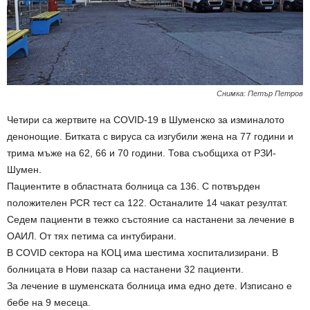
Снимка: Петър Петров
Четири са жертвите на COVID-19 в Шуменско за изминалото
денонощие. Битката с вируса са изгубили жена на 77 години и
трима мъже на 62, 66 и 70 години. Това съобщиха от РЗИ-
Шумен.
Пациентите в областната болница са 136. С потвърден
положителен PCR тест са 122. Останалите 14 чакат резултат.
Седем пациенти в тежко състояние са настанени за лечение в
ОАИЛ. От тях петима са интубирани.
В COVID сектора на КОЦ има шестима хоспитализирани. В
болницата в Нови пазар са настанени 32 пациенти.
За лечение в шуменската болница има едно дете. Изписано е
бебе на 9 месеца.