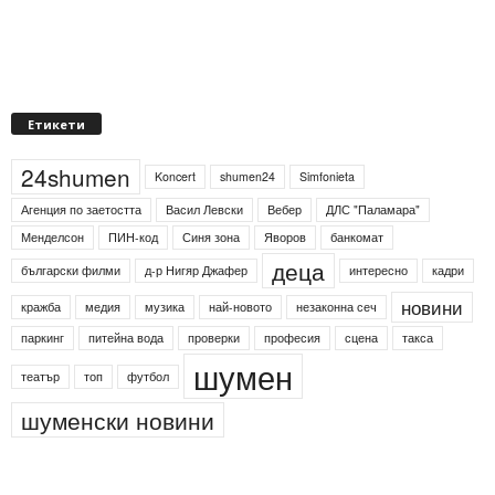
Етикети
24shumen
Koncert
shumen24
Simfonieta
Агенция по заетостта
Васил Левски
Вебер
ДЛС "Паламара"
Менделсон
ПИН-код
Синя зона
Яворов
банкомат
деца
български филми
д-р Нигяр Джафер
интересно
кадри
новини
кражба
медия
музика
най-новото
незаконна сеч
паркинг
питейна вода
проверки
професия
сцена
такса
шумен
театър
топ
футбол
шуменски новини