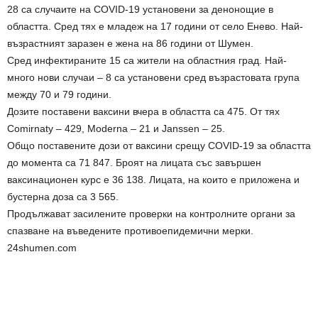
28 са случаите на COVID-19 установени за денонощие в
областта. Сред тях е младеж на 17 години от село Енево. Най-
възрастният заразен е жена на 86 години от Шумен.
Сред инфектираните 15 са жители на областния град. Най-
много нови случаи – 8 са установени срeд възрастовата група
между 70 и 79 години.
Дозите поставени ваксини вчера в областта са 475. От тях
Comirnaty – 429, Moderna – 21 и Janssen – 25.
Общо поставените дози от ваксини срещу COVID-19 за областта
до момента са 71 847. Броят на лицата със завършен
ваксинационен курс е 36 138. Лицата, на които е приложена и
бустерна доза са 3 565.
Продължават засилените проверки на контролните органи за
спазване на въведените противоепидемични мерки.
24shumen.com