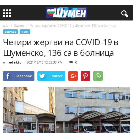
дом
Здраве
Четири жертви на COVID-19 в Шуменско, 136 са в болница
ЗДРАВЕ
ТОП
Четири жертви на COVID-19 в
Шуменско, 136 са в болница
от
redaktor
-
2021/12/15 12:33:33 PM
0
Facebook
Twitter