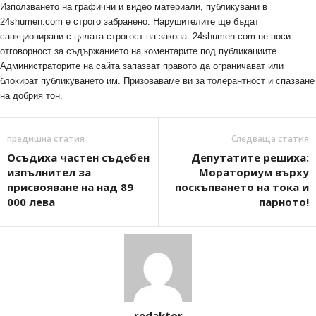
Използването на графични и видео материали, публикувани в
24shumen.com е строго забранено. Нарушителите ще бъдат
санкционирани с цялата строгост на закона. 24shumen.com не носи
отговорност за съдържанието на коментарите под публикациите.
Администраторите на сайта запазват правото да ограничават или
блокират публикуването им. Призоваваме ви за толерантност и спазване
на добрия тон.
предишна статия
Следваща статия
Осъдиха частен съдебен
Депутатите решиха:
изпълнител за
Мораториум върху
присвояване на над 89
поскъпването на тока и
000 лева
парното!
redaktor