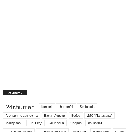
Етикети
Koncert
shumen24
Simfonieta