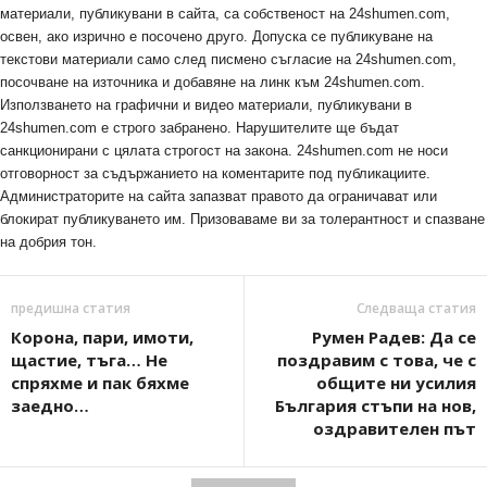
материали, публикувани в сайта, са собственост на 24shumen.com,
освен, ако изрично е посочено друго. Допуска се публикуване на
текстови материали само след писмено съгласие на 24shumen.com,
посочване на източника и добавяне на линк към 24shumen.com.
Използването на графични и видео материали, публикувани в
24shumen.com е строго забранено. Нарушителите ще бъдат
санкционирани с цялата строгост на закона. 24shumen.com не носи
отговорност за съдържанието на коментарите под публикациите.
Администраторите на сайта запазват правото да ограничават или
блокират публикуването им. Призоваваме ви за толерантност и спазване
на добрия тон.
предишна статия
Следваща статия
Корона, пари, имоти,
Румен Радев: Да се
щастие, тъга… Не
поздравим с това, че с
спряхме и пак бяхме
общите ни усилия
заедно…
България стъпи на нов,
оздравителен път