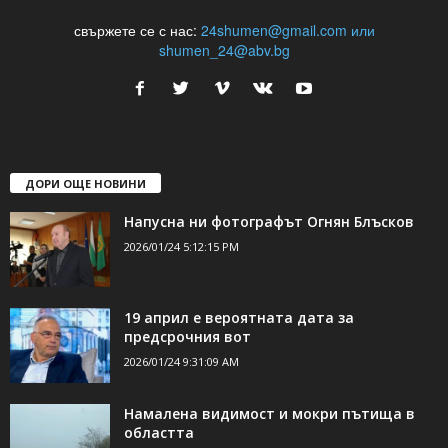
24Shumen.COM е независима медия за област Шумен...
свържете се с нас:
24shumen@gmail.com или
shumen_24@abv.bg
ДОРИ ОЩЕ НОВИНИ
Напусна ни фотографът Огнян Блъсков
2026/01/24 5:12:15 PM
19 април е вероятната дата за
предсрочния вот