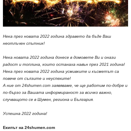
Нека през новата 2022 година здравето да бъде Ваш
неотлъчен спътник!
Нека новата 2022 година донесе в домовете Ви и онази
радост и топлина, които останаха навън през 2021 година!
Нека през новата 2022 година усмивките и късметът са
повече от сълзите и неуспехите!
А ние от 24shumen.com заявяваме, че ще работим по-добре и
по-бързо за Вашата информираност за всичко важно,
случващото се в Шумен, региона и България.
Успешна 2022 година!
Екипът на 24shumen.com