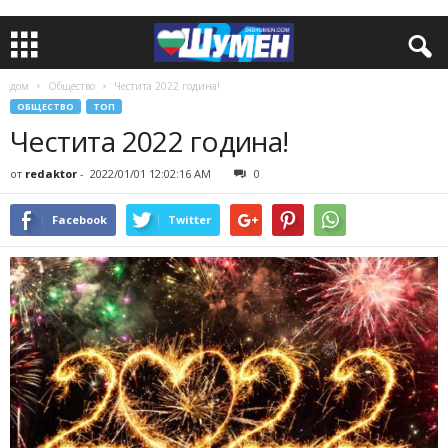
дом
Общество
Честита 2022 година!
ОБЩЕСТВО
ТОП
Честита 2022 година!
от
redaktor
-
2022/01/01 12:02:16 AM
0
Facebook
Twitter