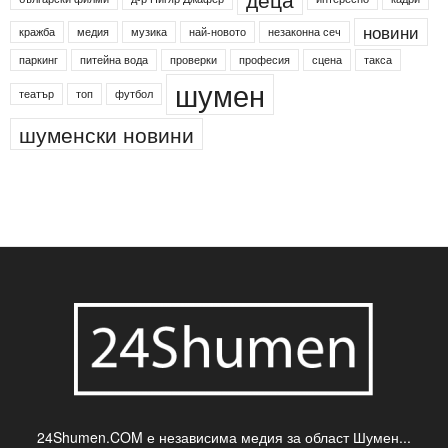
24shumen
Агенция по заетостта
Васил Левски
Вебер
ДЛС "Паламара"
Менделсон
ПИН-код
Синя зона
Яворов
банкомат
деца
български филми
д-р Нигяр Джафер
интересно
кадри
новини
кражба
медия
музика
най-новото
незаконна сеч
паркинг
питейна вода
проверки
професия
сцена
такса
шумен
театър
топ
футбол
шуменски новини