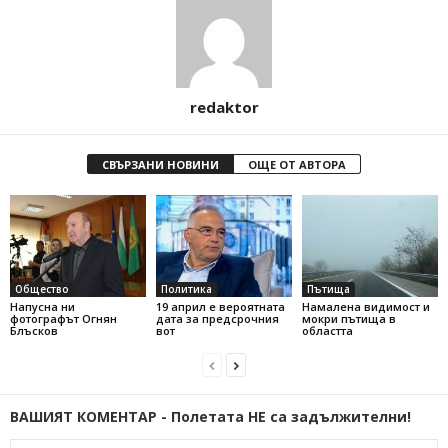
redaktor
СВЪРЗАНИ НОВИНИ
ОЩЕ ОТ АВТОРА
Общество
Политика
Пътища
Напусна ни
19 април е вероятната
Намалена видимост и
фотографът Огнян
дата за предсрочния
мокри пътища в
Блъсков
вот
областта
ВАШИЯТ КОМЕНТАР - Полетата НЕ са задължителни!