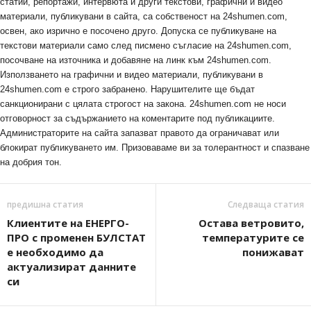
статии, репортажи, интервюта и други текстови, графични и видео
материали, публикувани в сайта, са собственост на 24shumen.com,
освен, ако изрично е посочено друго. Допуска се публикуване на
текстови материали само след писмено съгласие на 24shumen.com,
посочване на източника и добавяне на линк към 24shumen.com.
Използването на графични и видео материали, публикувани в
24shumen.com е строго забранено. Нарушителите ще бъдат
санкционирани с цялата строгост на закона. 24shumen.com не носи
отговорност за съдържанието на коментарите под публикациите.
Администраторите на сайта запазват правото да ограничават или
блокират публикуването им. Призоваваме ви за толерантност и спазване
на добрия тон.
предишна статия
Следваща статия
Клиентите на ЕНЕРГО-
Остава ветровито,
ПРО с променен БУЛСТАТ
температурите се
е необходимо да
понижават
актуализират данните
си