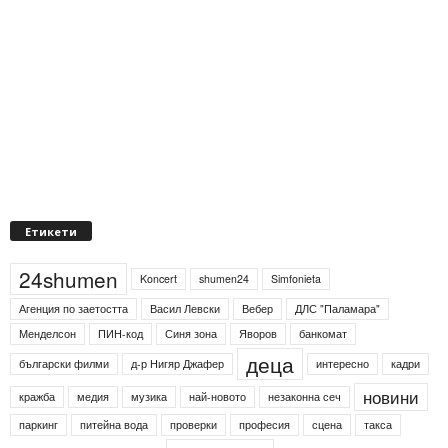
Етикети
24shumen
Koncert
shumen24
Simfonieta
Агенция по заетостта
Васил Левски
Вебер
ДЛС "Паламара"
Менделсон
ПИН-код
Синя зона
Яворов
банкомат
деца
български филми
д-р Нигяр Джафер
интересно
кадри
новини
кражба
медия
музика
най-новото
незаконна сеч
паркинг
питейна вода
проверки
професия
сцена
такса