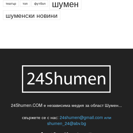
шумен
театър
топ
футбол
шуменски новини
24Shumen.COM е независима медия за област Шумен...
свържете се с нас:
24shumen@gmail.com или
shumen_24@abv.bg