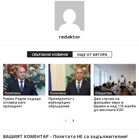
redaktor
СВЪРЗАНИ НОВИНИ
ОЩЕ ОТ АВТОРА
Политика
Политика
Общество
Румен Радев подаде
Президентът с
Два случая на
оставка като
извънредно
фалшиво евро в
президент
обръщение
Шумен и над 170 жалби
до местната КЗП
ВАШИЯТ КОМЕНТАР - Полетата НЕ са задължителни!