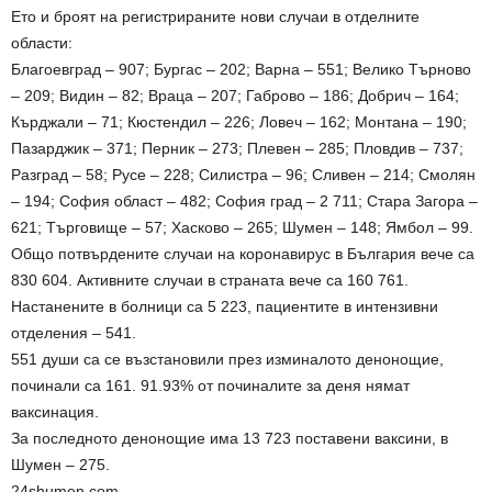
Ето и броят на регистрираните нови случаи в отделните
области:
Благоевград – 907; Бургас – 202; Варна – 551; Велико Търново
– 209; Видин – 82; Враца – 207; Габрово – 186; Добрич – 164;
Кърджали – 71; Кюстендил – 226; Ловеч – 162; Монтана – 190;
Пазарджик – 371; Перник – 273; Плевен – 285; Пловдив – 737;
Разград – 58; Русе – 228; Силистра – 96; Сливен – 214; Смолян
– 194; София област – 482; София град – 2 711; Стара Загора –
621; Търговище – 57; Хасково – 265; Шумен – 148; Ямбол – 99.
Общо потвърдените случаи на коронавирус в България вече са
830 604. Активните случаи в страната вече са 160 761.
Настанените в болници са 5 223, пациентите в интензивни
отделения – 541.
551 души са се възстановили през изминалото денонощие,
починали са 161. 91.93% от починалите за деня нямат
ваксинация.
За последното денонощие има 13 723 поставени ваксини, в
Шумен – 275.
24shumen.com