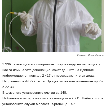
Снимка: Иван Иванов
9 996 са новодиагностицираните с коронавирусна инфекция у
нас за изминалото денонощие, сочат данните на Единния
информационен портал. 2 417 от новозаразените са деца.
Направени са 44 772 теста. Процентът на положителните проби
е 22.33.
В Шуменско установените случаи са 148.
Най-много новозаразени има в столицата – 2 711. Най-малко са
установените случаи в област Търговище – 57.