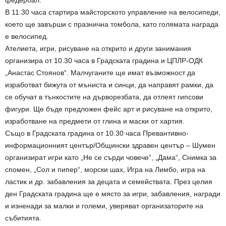
В 11.30 часа стартира майсторското управление на велосипеди,
което ще завърши с празнична томбола, като голямата награда
е велосипед.
Ателиета, игри, рисуване на открито и други занимания
организира от 10.30 часа в Градската градина и ЦПЛР-ОДК
„Анастас Стоянов“. Малчуганите ще имат възможност да
изработват бижута от мъниста и синци, да направят рамки, да
се обучат в тънкостите на дърворезбата, да отлеят гипсови
фигури. Ще бъде предложен фейс арт и рисуване на открито,
изработване на предмети от глина и маски от хартия.
Също в Градската градина от 10.30 часа Превантивно-
информационният център/Общински здравен център – Шумен
организират игри като „Не се сърди човече“, „Дама“, Снимка за
спомен, „Сол и пипер“, морски шах, Игра на Лимбо, игра на
ластик и др. забавления за децата и семействата. През целия
ден Градската градина ще е място за игри, забавления, награди
и изненади за малки и големи, уверяват организаторите на
събитията.