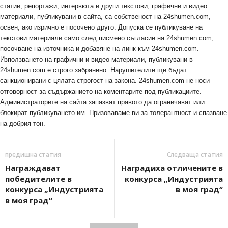
статии, репортажи, интервюта и други текстови, графични и видео
материали, публикувани в сайта, са собственост на 24shumen.com,
освен, ако изрично е посочено друго. Допуска се публикуване на
текстови материали само след писмено съгласие на 24shumen.com,
посочване на източника и добавяне на линк към 24shumen.com.
Използването на графични и видео материали, публикувани в
24shumen.com е строго забранено. Нарушителите ще бъдат
санкционирани с цялата строгост на закона. 24shumen.com не носи
отговорност за съдържанието на коментарите под публикациите.
Администраторите на сайта запазват правото да ограничават или
блокират публикуването им. Призоваваме ви за толерантност и спазване
на добрия тон.
предишна статия
Следваща статия
Награждават
Наградиха отличените в
победителите в
конкурса „Индустрията
конкурса „Индустрията
в моя град“
в моя град“