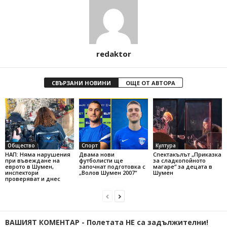
redaktor
СВЪРЗАНИ НОВИНИ
ОЩЕ ОТ АВТОРА
Общество
Спорт
Култура
НАП: Няма нарушения
Двама нови
Спектакълът „Приказка
при въвеждане на
футболисти ще
за сладкопойното
еврото в Шумен,
започнат подготовка с
магаре“ за децата в
инспектори
„Волов Шумен 2007“
Шумен
проверяват и днес
ВАШИЯТ КОМЕНТАР - Полетата НЕ са задължителни!