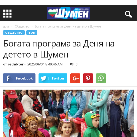
дом
Общество
Богата програма за Деня на детето в Шумен
ОБЩЕСТВО
ТОП
Богата програма за Деня на
детето в Шумен
от
redaktor
-
2025/06/01 8:40:46 AM
0
Facebook
Twitter