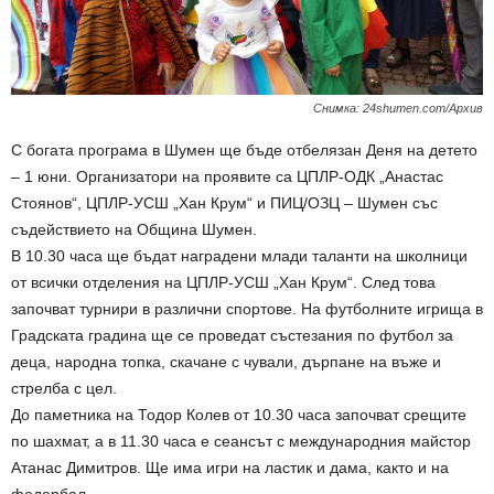
Снимка: 24shumen.com/Архив
С богата програма в Шумен ще бъде отбелязан Деня на детето
– 1 юни. Организатори на проявите са ЦПЛР-ОДК „Анастас
Стоянов“, ЦПЛР-УСШ „Хан Крум“ и ПИЦ/ОЗЦ – Шумен със
съдействието на Община Шумен.
В 10.30 часа ще бъдат наградени млади таланти на школници
от всички отделения на ЦПЛР-УСШ „Хан Крум“. След това
започват турнири в различни спортове. На футболните игрища в
Градската градина ще се проведат състезания по футбол за
деца, народна топка, скачане с чували, дърпане на въже и
стрелба с цел.
До паметника на Тодор Колев от 10.30 часа започват срещите
по шахмат, а в 11.30 часа е сеансът с международния майстор
Атанас Димитров. Ще има игри на ластик и дама, както и на
федербал.