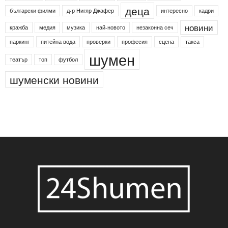
24shumen
Koncert
shumen24
Simfonieta
Агенция по заетостта
Васил Левски
Вебер
ДЛС "Паламара"
Менделсон
ПИН-код
Синя зона
Яворов
банкомат
деца
български филми
д-р Нигяр Джафер
интересно
кадри
новини
кражба
медия
музика
най-новото
незаконна сеч
паркинг
питейна вода
проверки
професия
сцена
такса
шумен
театър
топ
футбол
шуменски новини