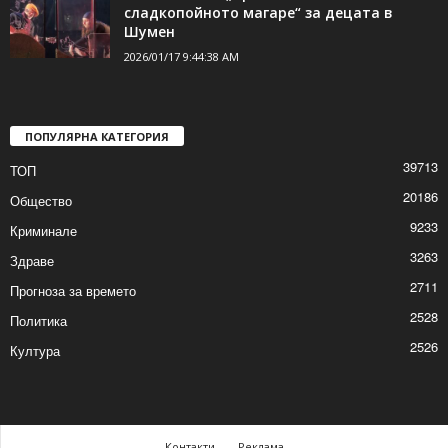
подготовка с „Волов Шумен 2007“
2026/01/17 10:29:09 AM
Спектакълът „Приказка за
сладкопойното магаре“ за децата в
Шумен
2026/01/17 9:44:38 AM
ПОПУЛЯРНА КАТЕГОРИЯ
39713
ТОП
20186
Общество
9233
Криминале
3263
Здраве
2711
Прогноза за времето
2528
Политика
2526
Култура