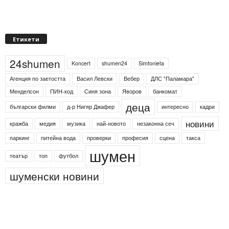
Етикети
24shumen
Koncert
shumen24
Simfonieta
Агенция по заетостта
Васил Левски
Вебер
ДЛС "Паламара"
Менделсон
ПИН-код
Синя зона
Яворов
банкомат
деца
български филми
д-р Нигяр Джафер
интересно
кадри
новини
кражба
медия
музика
най-новото
незаконна сеч
паркинг
питейна вода
проверки
професия
сцена
такса
шумен
театър
топ
футбол
шуменски новини