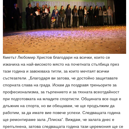
Кметът Любомир Христов благодари на всички, които се
изкачиха на най-високото място на почетната стълбица през
тази година и завоюваха титли, за които мечтаят всички
състезатели. „Благодаря ви затова, че достойно защитавате
спорната слава на града. Искам да поздравя треньорите за
професионализма, за търпението и за тяхната всеотдайност
при подготовката на младите спортисти. Общината все още е
длъжник на спорта, но ви обещавам, че ще продължим да
работим, за да имате вие повече успехи. Следващата година
ще ремонтираме зала „Плиска“. Виждам, че залата днес е
препълнена, затова следващата година тази церемония ще се