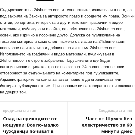
Съдържанието на 24shumen.com и технологиите, използвани в него, са
под закрила на Закона за авторското право и сродните му права. Всички
статии, репортажи, интервюта и други текстови, графични и видео
материали, публикувани в сайта, са собственост на 24shumen.com,
освен, ако изрично е посочено друго. Допуска се публикуване на
текстови материали само след писмено съгласие на 24shumen.com,
посочване на източника и добавяне на линк към 24shumen.com.
Използването на графични и видео материали, публикувани в
24shumen.com е строго забранено. Нарушителите ще бъдат
санкционирани с цялата строгост на закона. 24shumen.com не носи
отговорност за съдържанието на коментарите под публикациите.
Администраторите на сайта запазват правото да ограничават или
блокират публикуването им. Призоваваме ви за толерантност и спазване
на добрия тон.
предишна статия
Следваща статия
Спад на приходите от
Част от Шумен без
нощувки: Все по-малко
електричество за 60
чужденци почиват в
минути днес