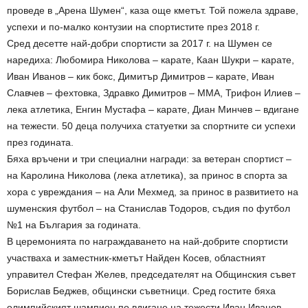
проведе в „Арена Шумен“, каза още кметът. Той пожела здраве,
успехи и по-малко контузии на спортистите през 2018 г.
Сред десетте най-добри спортисти за 2017 г. на Шумен се
наредиха: Любомира Николова – карате, Каан Шукри – карате,
Иван Иванов – кик бокс, Димитър Димитров – карате, Иван
Славчев – фехтовка, Здравко Димитров – ММА, Трифон Илиев –
лека атлетика, Енгин Мустафа – карате, Диан Минчев – вдигане
на тежести. 50 деца получиха статуетки за спортните си успехи
през годината.
Бяха връчени и три специални награди: за ветеран спортист –
на Каролина Николова (лека атлетика), за принос в спорта за
хора с увреждания – на Али Мехмед, за принос в развитието на
шуменския футбол – на Станислав Тодоров, съдия по футбол
№1 на България за годината.
В церемонията по награждаването на най-добрите спортисти
участваха и заместник-кметът Найден Косев, областният
управител Стефан Желев, председателят на Общинския съвет
Борислав Беджев, общински съветници. Сред гостите бяха
олимпийският шампион по вдигане на тежести Иван Иванов,