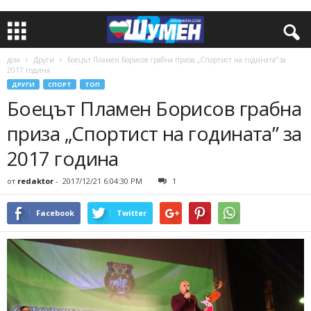
дом
Други
Боецът Пламен Борисов грабна приза „Спортист на годината” за
2017 година
ДРУГИ
СПОРТ
ТОП
Боецът Пламен Борисов грабна
приза „Спортист на годината” за
2017 година
от
redaktor
-
2017/12/21 6:04:30 PM
1
Facebook
Twitter