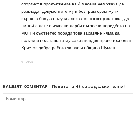
спортист в продължение на 4 месеца неможаха да
разгледат документите му и без грам срам му ги
върнаха без да получи адекватен отговор за това , да
ли той е дете с изявени дарби съгласно наредбата на
МОН и съответно поради това забавяне няма да
получи и полагащата му се стипендия.Браво господин
Христов добра работа за вас и община Шумен.
отговор
ВАШИЯТ КОМЕНТАР - Полетата НЕ са задължителни!