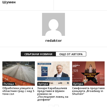
Шумен
redaktor
СВЪРЗАНИ НОВИНИ
ОЩЕ ОТ АВТОРА
Пътища
Култура
Култура
Обработиха улиците в
Захари Карабашлиев
Симфониета представя
областния град с над 5
представя в Шумен
концерта „Broadway in
тона сол
романа си
Shumen“
„Последният ловец на
делфини“