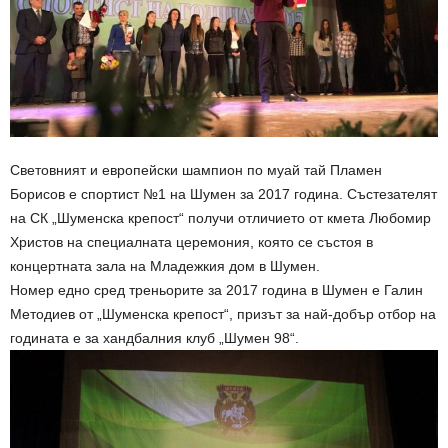
Световният и европейски шампион по муай тай Пламен
Борисов е спортист №1 на Шумен за 2017 година. Състезателят
на СК „Шуменска крепост“ получи отличието от кмета Любомир
Христов на специалната церемония, която се състоя в
концертната зала на Младежкия дом в Шумен.
Номер едно сред треньорите за 2017 година в Шумен е Галин
Методиев от „Шуменска крепост“, призът за най-добър отбор на
годината е за хандбалния клуб „Шумен 98“.