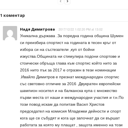
1 коментар
Надя Димитрова
2017/12/22 1:02:20 PM at 13:02
Уникална държава .За поредна година община Шумен
си преизбира спортист на годината в тесен кръг от
избора си на състезатели ,куп от бойни
изкуства.Общината ни стимулира подони спортове и
стоически обръща глава към спортис който нито за
2016 нито пък за 2017 е отразен в тези номинации
.Ивайло Димитров е презнат международен спортис
със световно отличие за 2016 .Двукратен европейски
шампион носител и на балканска купа с множество
първи места от наши и международни участия и т.н.По
този повод искам да попитам Васил Христов
председател на комисия Младежки дейности и спорт
кога ще се събудят и кога ще започнат да си вършат
работата за която му плащат , защота именно на този