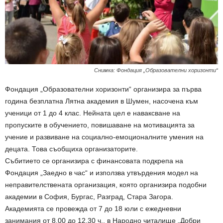
Снимка: Фондация „Образователни хоризонти“
Фондация „Образователни хоризонти“ организира за първа
година безплатна Лятна академия в Шумен, насочена към
ученици от 1 до 4 клас. Нейната цел е наваксване на
пропуските в обучението, повишаване на мотивацията за
учение и развиване на социално-емоционалните умения на
децата. Това съобщиха организаторите.
Събитието се организира с финансовата подкрепа на
Фондация „Заедно в час“ и използва утвърдения модел на
неправителствената организация, която организира подобни
академии в София, Бургас, Разград, Стара Загора.
Академията се провежда от 7 до 18 юли с ежедневни
занимания от 8.00 до 12.30 ч., в Народно читалище „Добри