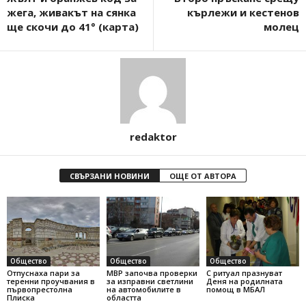
жега, живакът на сянка
кърлежи и кестенов
ще скочи до 41° (карта)
молец
redaktor
СВЪРЗАНИ НОВИНИ
ОЩЕ ОТ АВТОРА
Общество
Общество
Общество
Отпуснаха пари за
МВР започва проверки
С ритуал празнуват
теренни проучвания в
за изправни светлини
Деня на родилната
първопрестолна
на автомобилите в
помощ в МБАЛ
Плиска
областта