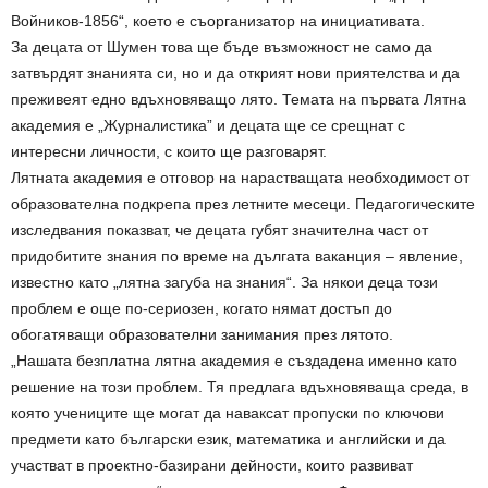
Войников-1856“, което е съорганизатор на инициативата.
За децата от Шумен това ще бъде възможност не само да
затвърдят знанията си, но и да открият нови приятелства и да
преживеят едно вдъхновяващо лято. Темата на първата Лятна
академия е „Журналистика” и децата ще се срещнат с
интересни личности, с които ще разговарят.
Лятната академия е отговор на нарастващата необходимост от
образователна подкрепа през летните месеци. Педагогическите
изследвания показват, че децата губят значителна част от
придобитите знания по време на дългата ваканция – явление,
известно като „лятна загуба на знания“. За някои деца този
проблем е още по-сериозен, когато нямат достъп до
обогатяващи образователни занимания през лятото.
„Нашата безплатна лятна академия е създадена именно като
решение на този проблем. Тя предлага вдъхновяваща среда, в
която учениците ще могат да наваксат пропуски по ключови
предмети като български език, математика и английски и да
участват в проектно-базирани дейности, които развиват