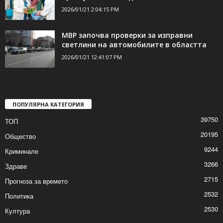
2026/01/21 2:28:35 PM
С ритуала измиване на ръце в Шумен
празнуваха Бабинден
2026/01/21 2:04:15 PM
МВР започва проверки за изправни
светлини на автомобилите в областта
2026/01/21 12:41:07 PM
ПОПУЛЯРНА КАТЕГОРИЯ
39750
ТОП
20195
Общество
9244
Криминале
3266
Здраве
2715