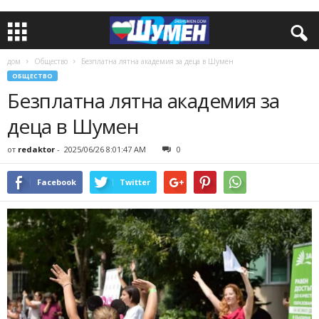
дом
Общество
Безплатна лятна академия за деца в Шумен
ОБЩЕСТВО
Безплатна лятна академия за
деца в Шумен
от
redaktor
-
2025/06/26 8:01:47 AM
0
Facebook
Twitter