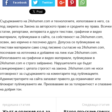
Facebook
Twitter
Съдържанието на 24shumen.com и технологиите, използвани в него, са
под закрила на Закона за авторското право и сродните му права. Всички
статии, репортажи, интервюта и други текстови, графични и видео
материали, публикувани в сайта, са собственост на 24shumen.com,
освен, ако изрично е посочено друго. Допуска се публикуване на
текстови материали само след писмено съгласие на 24shumen.com,
посочване на източника и добавяне на линк към 24shumen.com.
Използването на графични и видео материали, публикувани в
24shumen.com е строго забранено. Нарушителите ще бъдат
санкционирани с цялата строгост на закона. 24shumen.com не носи
отговорност за съдържанието на коментарите под публикациите.
Администраторите на сайта запазват правото да ограничават или
блокират публикуването им. Призоваваме ви за толерантност и спазване
на добрия тон.
предишна статия
Следваща статия
Жълт и оранжев код за
Второ пръскане срещу