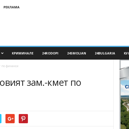
РЕКЛАМА
КРИМИНАЛЕ
24RODOPI
24SMOLIAN
24BULGARIA
КУ
т по финанси
овият зам.-кмет по