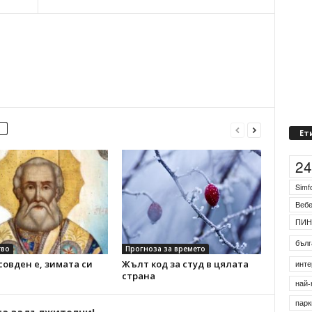
Ет
2
Simf
Веб
ПИН
бълг
во
Прогноза за времето
овден е, зимата си
Жълт код за студ в цялата
инте
страна
най-
парк