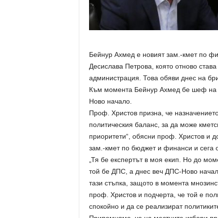
Бейнур Ахмед е новият зам.-кмет по ф
Десислава Петрова, която отново став
администрация. Това обяви днес на бр
Към момента Бейнур Ахмед бе шеф на 
Ново начало.
Проф. Христов призна, че назначението
политическия баланс, за да може кмет
приоритети“, обясни проф. Христов и д
зам.-кмет по бюджет и финанси и сега
„Тя бе експертът в моя екип. Но до мо
той бе ДПС, а днес веч ДПС-Ново нача
тази стъпка, защото в момента мнозинс
проф. Христов и подчерта, че той е пол
спокойно и да се реализират политики