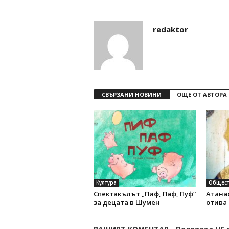
redaktor
СВЪРЗАНИ НОВИНИ
ОЩЕ ОТ АВТОРА
Култура
Общест
Спектакълът „Пиф, Паф, Пуф“
Атанас
за децата в Шумен
отива