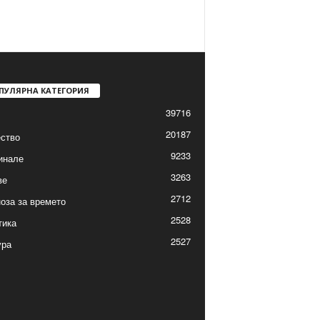
ПУЛЯРНА КАТЕГОРИЯ
39716
20187
ство
9233
инале
3263
ве
2712
оза за времето
2528
тика
2527
ура