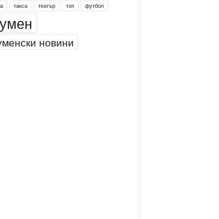
а
такса
театър
топ
футбол
умен
менски новини