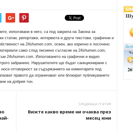
е, използвани в него, са под закрила на Закона за
ки статии, репортажи, интервюта и други текстови, графични и
обственост на 24shumen.com, освен, ако изрично е посочено
 материали само след писмено съгласие на 24shumen.com,
 към 24shumen.com. Използването на графични и видео
трого забранено. Нарушителите ще бъдат санкционирани с
е носи отговорност за съдържанието на коментарите под
апазват правото да ограничават или блокират публикуването
ане на добрия тон.
Следваща статия
во
Вижте какво време ни очаква през
най-
месец юни