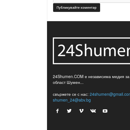
24Shumen.COM е независима медия за
област Шумен...
свържете се с нас:
24shumen@gmail.co
shumen_24@abv.bg