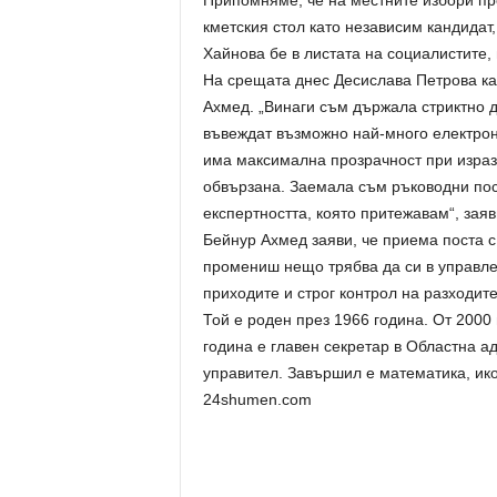
Припомняме, че на местните избори пре
кметския стол като независим кандидат
Хайнова бе в листата на социалистите, 
На срещата днес Десислава Петрова ка
Ахмед. „Винаги съм държала стриктно д
въвеждат възможно най-много електронн
има максимална прозрачност при израз
обвързана. Заемала съм ръководни пос
експертността, която притежавам“, заяв
Бейнур Ахмед заяви, че приема поста с
промениш нещо трябва да си в управлен
приходите и строг контрол на разходите
Той е роден през 1966 година. От 200
година е главен секретар в Областна а
управител. Завършил е математика, ик
24shumen.com