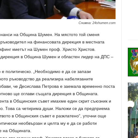
Снимка: 24shumen.com
инанси на Община Шумен. На мястото той сменя
а ръководител на финансовата дирекция в местната
ифинг кметът на Шумен проф. Христо Христов.
дирекция в Община Шумен и областен лидер на ДПС –
 е политическо. „Необходимо е да се запази
ското ръководство да реализира набелязаните
обави, че Десислава Петрова е заемала временно поста
 отново ще оглави същата дирекция в Общината.
мента в Общинския съвет имахме един скрит съюзник и
ло. Това са четирима души. Наложи се да предприема
твото в Общинския съвет е разклатено“, уточни още
итически необвързан и целта му е да се работи
те на Общината.