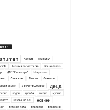
икети
4shumen
Koncert
shumen24
onieta
Агенция по заетостта
Васил Левски
ер
ДЛС "Паламара"
Менделсон
-код
Синя зона
Яворов
банкомат
деца
арски филми
д-р Нигяр Джафер
ресно
кадри
кражба
медия
музика
новини
новото
незаконна сеч
инг
питейна вода
проверки
професия