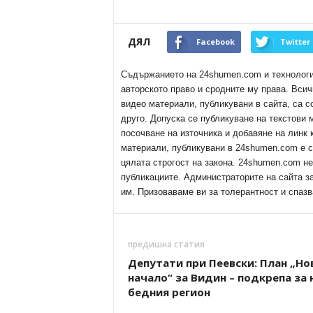
ДЯЛ
Facebook
Twitter
Съдържанието на 24shumen.com и технологиит
авторското право и сродните му права. Всич
видео материали, публикувани в сайта, са с
друго. Допуска се публикуване на текстови
посочване на източника и добавяне на линк
материали, публикувани в 24shumen.com е с
цялата строгост на закона. 24shumen.com н
публикациите. Администраторите на сайта з
им. Призоваваме ви за толерантност и спазв
предишна статия
Депутати при Пеевски: План „Но
начало“ за Видин – подкрепа за 
бедния регион