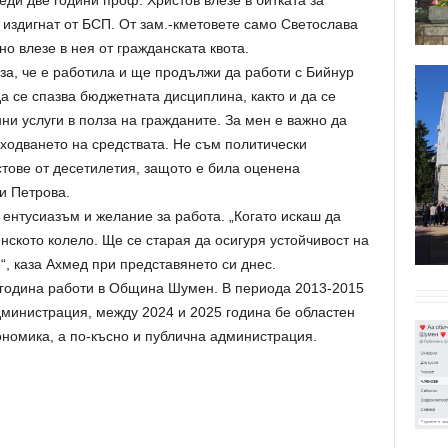
ди две години проф. Христов влезе в битката за
, издигнат от БСП. От зам.-кметовете само Светослава
но влезе в нея от гражданската квота.
за, че е работила и ще продължи да работи с Бийнур
а се спазва бюджетната дисциплина, както и да се
и услуги в полза на гражданите. За мен е важно да
ходването на средствата. Не съм политически
тове от десетилетия, защото е била оценена
и Петрова.
 ентусиазъм и желание за работа. „Когато искаш да
ското колело. Ще се старая да осигуря устойчивост на
“, каза Ахмед при представянето си днес.
0 година работи в Община Шумен. В периода 2013-2015
дминистрация, между 2024 и 2025 година бе областен
ономика, а по-късно и публична администрация.