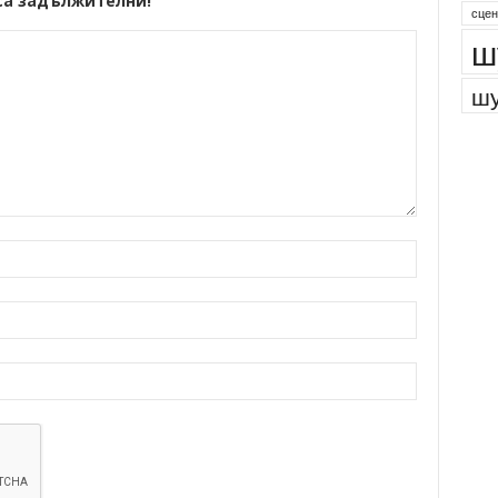
са задължителни!
сцен
ш
шу