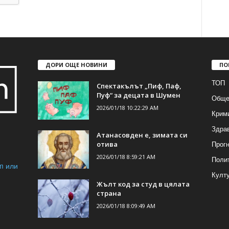
ДОРИ ОЩЕ НОВИНИ
ПО
ТОП
Спектакълът „Пиф, Паф,
Пуф“ за децата в Шумен
Обще
2026/01/18 10:22:29 AM
Крим
Здра
Атанасовден е, зимата си
Прогн
отива
2026/01/18 8:59:21 AM
Поли
m или
Култ
Жълт код за студ в цялата
страна
2026/01/18 8:09:49 AM