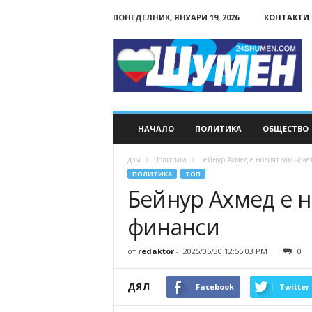
ПОНЕДЕЛНИК, ЯНУАРИ 19, 2026
КОНТАКТИ
24Shumen.COM
НАЧАЛО
ПОЛИТИКА
ОБЩЕСТВО
дом
Политика
Бейнур Ахмед е новият зам.-кме
ПОЛИТИКА
ТОП
Бейнур Ахмед е н
финанси
от
redaktor
-
2025/05/30 12:55:03 PM
0
ДЯЛ
Facebook
Twitter