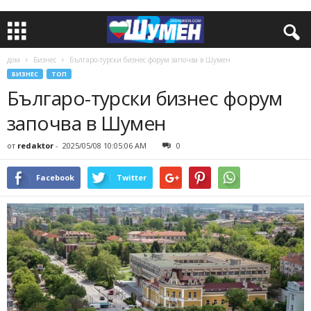
дом
Бизнес
Българо-турски бизнес форум започва в Шумен
БИЗНЕС
ТОП
Българо-турски бизнес форум
започва в Шумен
от
redaktor
-
2025/05/08 10:05:06 AM
0
Facebook
Twitter