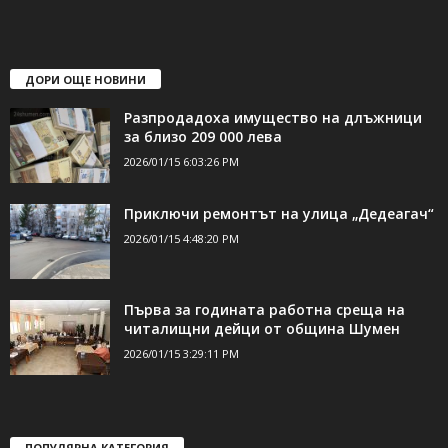
свържете се с нас:
24shumen@gmail.com или
shumen_24@abv.bg
ДОРИ ОЩЕ НОВИНИ
Разпродадоха имущество на длъжници
за близо 209 000 лева
2026/01/15 6:03:26 PM
Приключи ремонтът на улица „Дедеагач“
2026/01/15 4:48:20 PM
Първа за годината работна среща на
читалищни дейци от община Шумен
2026/01/15 3:29:11 PM