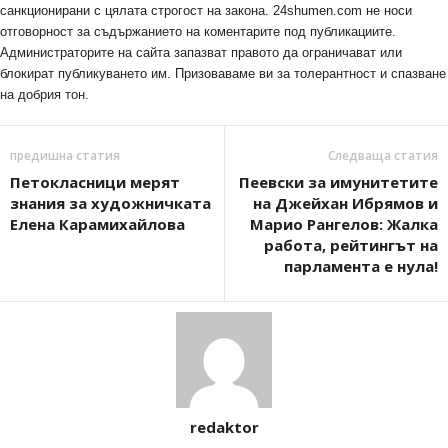
санкционирани с цялата строгост на закона. 24shumen.com не носи
отговорност за съдържанието на коментарите под публикациите.
Администраторите на сайта запазват правото да ограничават или
блокират публикуването им. Призоваваме ви за толерантност и спазване
на добрия тон.
предишна статия
Следваща статия
Петокласници мерят
Пеевски за имунитетите
знания за художничката
на Джейхан Ибрямов и
Елена Карамихайлова
Марио Рангелов: Жалка
работа, рейтингът на
парламента е нула!
redaktor