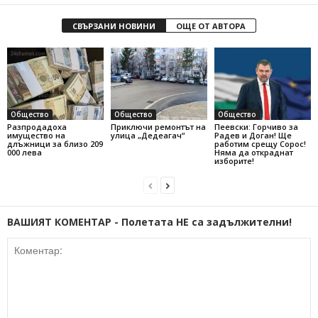
СВЪРЗАНИ НОВИНИ
ОЩЕ ОТ АВТОРА
Общество
Общество
Общество
Разпродадоха
Приключи ремонтът на
Пеевски: Горчиво за
имущество на
улица „Дедеагач“
Радев и Доган! Ще
длъжници за близо 209
работим срещу Сорос!
000 лева
Няма да откраднат
изборите!
ВАШИЯТ КОМЕНТАР - Полетата НЕ са задължителни!