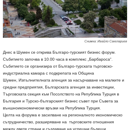
Снимка: Ивайло Сакелариев
Днес в Шумен се открива Българо-турският бизнес форум.
Събитието започва в 10.00 часа в комплекс „Барбароса“.
Събитието се организира от Българо-турската търговско-
индустриална камара с подкрепата на Община
Шумен, Изпълнителната агенция за насърчаване на малките и
средни предприятия, Българската агенция за инвестиции,
Търговската секция към Посолството на Република Турция в
България и Турско-българският бизнес съвет при Съвета за
външноикономически връзки на Република Турция.
Целта на форума е засилване на регионалното икономическо
сътрудничество, разширяване на търговските отношения
между двете страни и създаване на успешни бъдещи