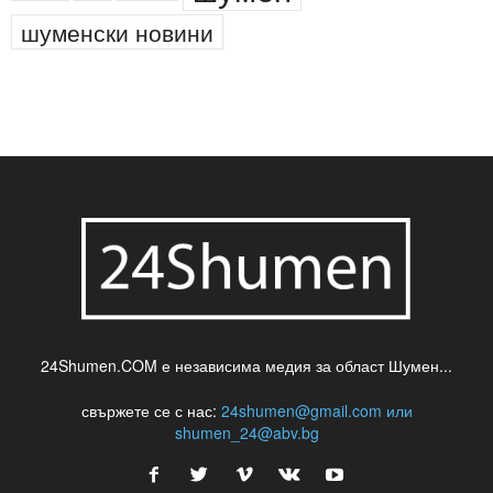
новини
кражба
медия
музика
най-новото
незаконна сеч
паркинг
питейна вода
проверки
професия
сцена
такса
шумен
театър
топ
футбол
шуменски новини
24Shumen.COM е независима медия за област Шумен...