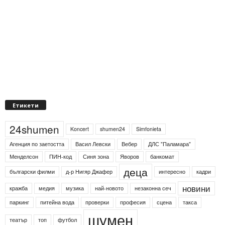
Етикети
24shumen
Koncert
shumen24
Simfonieta
Агенция по заетостта
Васил Левски
Вебер
ДЛС "Паламара"
Менделсон
ПИН-код
Синя зона
Яворов
банкомат
деца
български филми
д-р Нигяр Джафер
интересно
кадри