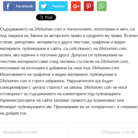
Facebook
Twitter
Съдържанието на 24shumen.com и технологиите, използвани в него, са
под закрила на Закона за авторското право и сродните му права. Всички
статии, репортажи, интервюта и други текстови, графични и видео
материали, публикувани в сайта, са собственост на 24shumen.com,
освен, ако изрично е посочено друго. Допуска се публикуване на
текстови материали само след писмено съгласие на 24shumen.com,
посочване на източника и добавяне на линк към 24shumen.com.
Използването на графични и видео материали, публикувани в
24shumen.com е строго забранено. Нарушителите ще бъдат
санкционирани с цялата строгост на закона. 24shumen.com не носи
отговорност за съдържанието на коментарите под публикациите.
Администраторите на сайта запазват правото да ограничават или
блокират публикуването им. Призоваваме ви за толерантност и спазване
на добрия тон.
предишна статия
Следваща статия