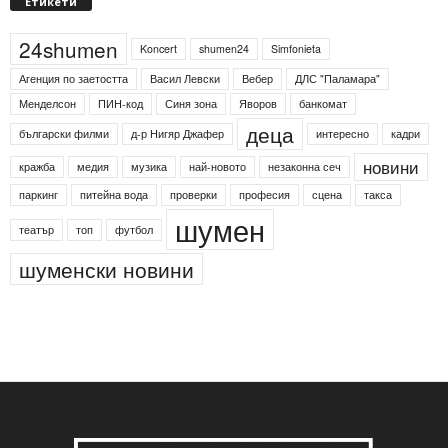
Етикети
24shumen
Koncert
shumen24
Simfonieta
Агенция по заетостта
Васил Левски
Вебер
ДЛС "Паламара"
Менделсон
ПИН-код
Синя зона
Яворов
банкомат
деца
български филми
д-р Нигяр Джафер
интересно
кадри
новини
кражба
медия
музика
най-новото
незаконна сеч
паркинг
питейна вода
проверки
професия
сцена
такса
шумен
театър
топ
футбол
шуменски новини