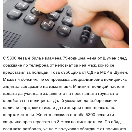
С 5300 лева е била измамена 79-годишна жена от Шумен след
обаждане по телефона от непознат за нея мъж, който се
представил за полицай. Това съобщиха от ОД на МВР в Шумен.
Мъжът й обяснил, че се провежда специализирана полицейска
акция за задържане на измамници. Мнимият полицай настоял
жената да участва в залавянето на престъпната група като
съдейства на полицията. Дал й указания да събере всички
налични пари, които има и да ги хвърли през терасата на
апартамента си. Жената сложила в торба 5300 лева и ги
хвърлила през терасата на 8 етаж на жилището си. По обяд,
след като разбрала, че не е получавал обаждане от полицията