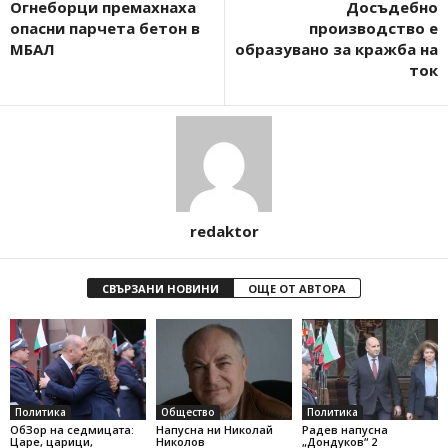
Огнеборци премахнаха
Досъдебно
опасни парчета бетон в
производство е
МБАЛ
образувано за кражба на
ток
redaktor
СВЪРЗАНИ НОВИНИ
ОЩЕ ОТ АВТОРА
Политика
Общество
Политика
ОбЗор на седмицата:
Напусна ни Николай
Радев напусна
Царе, царици,
Николов
„Дондуков“ 2