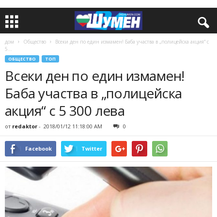
дом
Общество
Всеки ден по един измамен! Баба участва в „полицейска акция“ с
5...
ОБЩЕСТВО
ТОП
Всеки ден по един измамен!
Баба участва в „полицейска
акция“ с 5 300 лева
от
redaktor
-
2018/01/12 11:18:00 AM
0
Facebook
Twitter