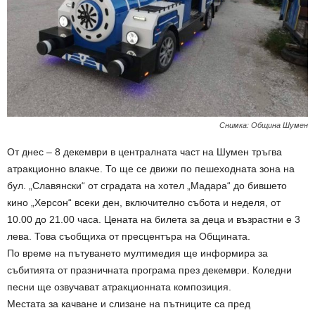
Снимка: Община Шумен
От днес – 8 декември в централната част на Шумен тръгва
атракционно влакче. То ще се движи по пешеходната зона на
бул. „Славянски“ от сградата на хотел „Мадара“ до бившето
кино „Херсон“ всеки ден, включително събота и неделя, от
10.00 до 21.00 часа. Цената на билета за деца и възрастни е 3
лева. Това съобщиха от пресцентъра на Общината.
По време на пътуването мултимедия ще информира за
събитията от празничната програма през декември. Коледни
песни ще озвучават атракционната композиция.
Местата за качване и слизане на пътниците са пред