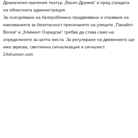
Драматично-кукления театър „Васил Друмев“ и пред сградата
на областната администрация.
За осигуряване на безпроблемно придвижване и спазване на
изискванията за безопасност пресичането на улиците „Панайот
Волов“ и „Климент Охридски“ трябва да става само на
определените за целта места. За регулиране на движението ще
има звукова, светлинна сигнализация и сигналист.
24shumen.com