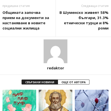
предишна статия
Следваща статия
Общината започва
В Шуменско живеят 58%
прием на документи за
българи, 31.3%
настаняване в новите
етнически турци и 8%
социални жилища
роми
redaktor
СВЪРЗАНИ НОВИНИ
ОЩЕ ОТ АВТОРА