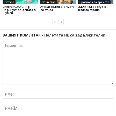
Култура
Общество
Прогноза за времето
Спектакълът „Пиф,
Атанасовден е, зимата
Жълт код за студ в
Паф, Пуф“ за децата в
си отива
цялата страна
Шумен
ВАШИЯТ КОМЕНТАР - Полетата НЕ са задължителни!