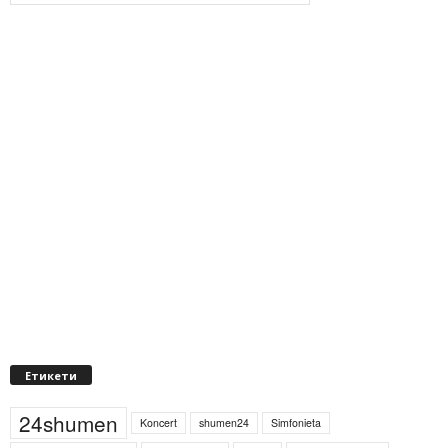
Етикети
24shumen
Koncert
shumen24
Simfonieta