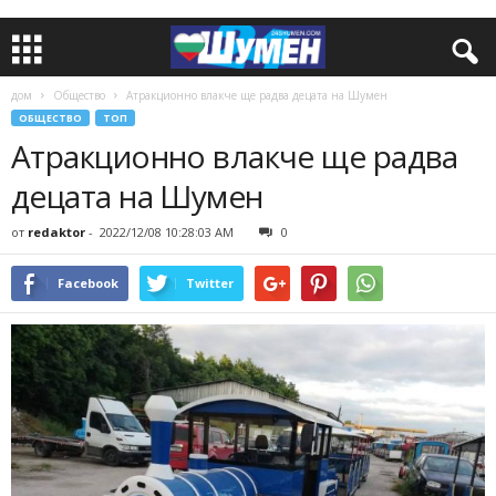
дом
Общество
Атракционно влакче ще радва децата на Шумен
ОБЩЕСТВО
ТОП
Атракционно влакче ще радва
децата на Шумен
от
redaktor
-
2022/12/08 10:28:03 AM
0
Facebook
Twitter