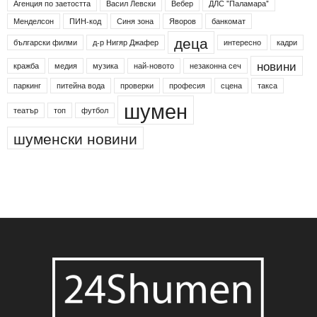
Агенция по заетостта
Васил Левски
Вебер
ДЛС "Паламара"
Менделсон
ПИН-код
Синя зона
Яворов
банкомат
деца
български филми
д-р Нигяр Джафер
интересно
кадри
новини
кражба
медия
музика
най-новото
незаконна сеч
паркинг
питейна вода
проверки
професия
сцена
такса
шумен
театър
топ
футбол
шуменски новини